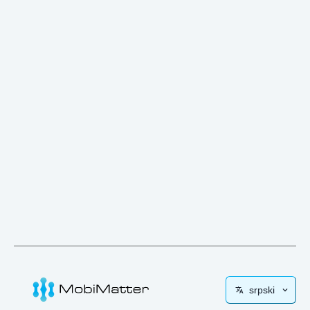
srpski