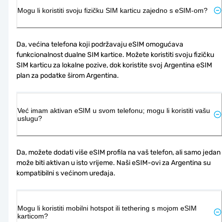
Mogu li koristiti svoju fizičku SIM karticu zajedno s eSIM-om?
Da, većina telefona koji podržavaju eSIM omogućava 
funkcionalnost dualne SIM kartice. Možete koristiti svoju fizičku 
SIM karticu za lokalne pozive, dok koristite svoj Argentina eSIM 
plan za podatke širom Argentina.
Već imam aktivan eSIM u svom telefonu; mogu li koristiti vašu
uslugu?
Da, možete dodati više eSIM profila na vaš telefon, ali samo jedan 
može biti aktivan u isto vrijeme. Naši eSIM-ovi za Argentina su 
kompatibilni s većinom uređaja.
Mogu li koristiti mobilni hotspot ili tethering s mojom eSIM
karticom?