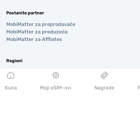
Postanite partner
MobiMatter za preprodavače
MobiMatter za preduzeća
MobiMatter za Affliates
Regioni
eSIM za Evropa
eSIM za Azija
eSIM za Amerike
Kuća
Moji eSIM-ovi
Nagrade
P
eSIM za Bliski Istok
eSIM za Okeanija
eSIM za Afrika
Zemlje