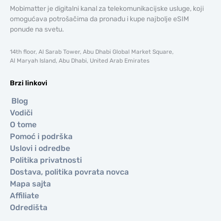
Mobimatter je digitalni kanal za telekomunikacijske usluge, koji
omogućava potrošačima da pronađu i kupe najbolje eSIM
ponude na svetu.
14th floor, Al Sarab Tower, Abu Dhabi Global Market Square,
Al Maryah Island, Abu Dhabi, United Arab Emirates
Brzi linkovi
Blog
Vodiči
O tome
Pomoć i podrška
Uslovi i odredbe
Politika privatnosti
Dostava, politika povrata novca
Mapa sajta
Affiliate
Odredišta