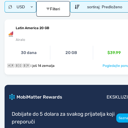
USD
sortiraj:
Predloženo
Filteri
Latin America 20 GB
Airalo
30 dana
20 GB
$39.99
🇦🇷 🇧🇴 🇧🇷 i još 14 zemalja
Pogledajte pon
MobiMatter Rewards
EKSKLUZ
Dobijate do 5 dolara za svakog prijatelja koji
Sazna
preporuči