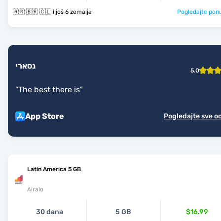
🇦🇷 🇧🇷 🇨🇱 i još 6 zemalja
Pogledajte pon
נסארי
5.0
"
The best there is
"
App Store
Pogledajte sve o
Latin America 5 GB
Airalo
30 dana
5 GB
$16.99