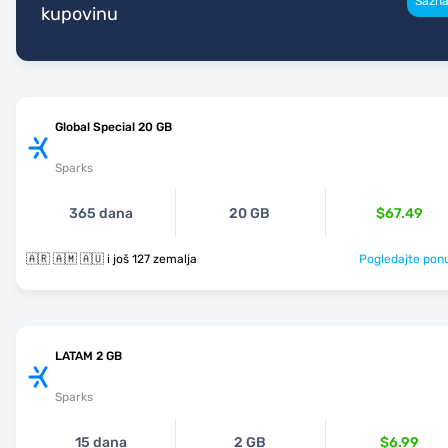
Sazna
kupovinu
Global Special 20 GB
Sparks
365 dana
20 GB
$67.49
🇦🇷 🇦🇲 🇦🇺 i još 127 zemalja
Pogledajte pon
LATAM 2 GB
Sparks
15 dana
2 GB
$6.99