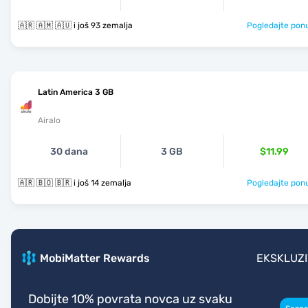
🇦🇷 🇦🇲 🇦🇺 i još 93 zemalja
Pogledajte pon
Latin America 3 GB
Airalo
30 dana
3 GB
$11.99
🇦🇷 🇧🇴 🇧🇷 i još 14 zemalja
Pogledajte pon
MobiMatter Rewards
EKSKLUZ
Dobijte 10% povrata novca uz svaku