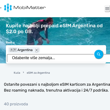
Kupite najbolji prepaid eSIM Argentina od
$2.0 po GB.
Radi u
🇦🇷 Argentina
Kuća
eSIM za Argentina
Ostanite povezani s najboljom eSIM karticom za Argentina
Bez roaming naknada, trenutna aktivacija i 24/7 podrška.
40 proizvoda