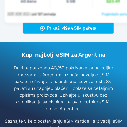
60 dana
5 GB
$23.49
🇦🇷 🇦🇲 🇦🇺 i još 127 zemalja
Pogledajte pon
Prikaži više eSIM paketa
Kupi najbolji eSIM za Argentina
Dobijte pouzdano 4G/5G pokrivanje sa najboljim
mrežama u Argentina uz naše povoljne eSIM
pakete i uživajte u neprekidnoj povezanosti. Svi
paketi su unaprijed plaćeni i dolaze sa detaljnim
opisima proizvoda. Uživajte u iskustvu bez
komplikacija sa Mobimatterovim putnim eSIM-
om za Argentina.
Saznajte više o postavljanju eSIM kartice i aktivaciji eSIM