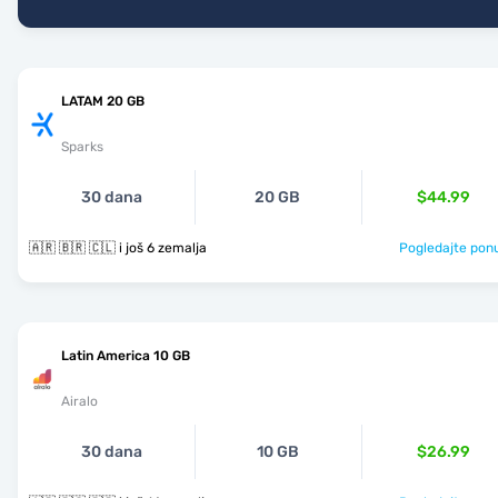
LATAM 20 GB
Sparks
30 dana
20 GB
$44.99
🇦🇷 🇧🇷 🇨🇱 i još 6 zemalja
Pogledajte pon
Latin America 10 GB
Airalo
30 dana
10 GB
$26.99