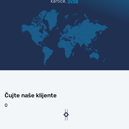
kartice.
ovde
Čujte naše klijente
0