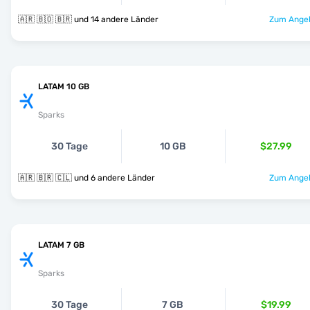
🇦🇷 🇧🇴 🇧🇷 und 14 andere Länder
Zum Angeb
LATAM 10 GB
Sparks
30 Tage
10 GB
$27.99
🇦🇷 🇧🇷 🇨🇱 und 6 andere Länder
Zum Angeb
LATAM 7 GB
Sparks
30 Tage
7 GB
$19.99