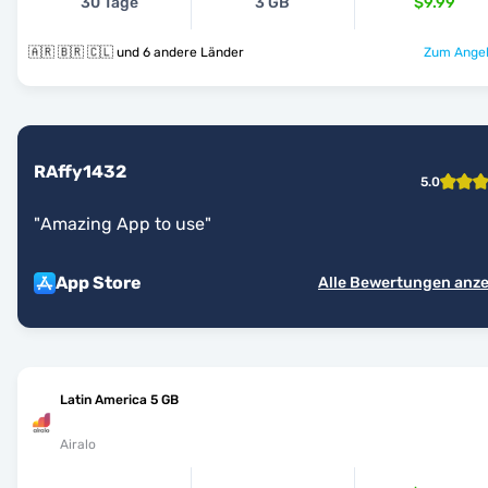
30 Tage
3 GB
$9.99
🇦🇷 🇧🇷 🇨🇱 und 6 andere Länder
Zum Angeb
RAffy1432
5.0
"
Amazing App to use
"
App Store
Alle Bewertungen anz
Latin America 5 GB
Airalo