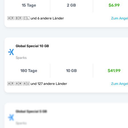
15 Tage
2 GB
$6.99
🇦🇷 🇧🇷 🇨🇱 und 6 andere Länder
Zum Angeb
Global Special 10 GB
Sparks
180 Tage
10 GB
$41.99
🇦🇷 🇦🇲 🇦🇺 und 127 andere Länder
Zum Angeb
Global Special 5 GB
Sparks