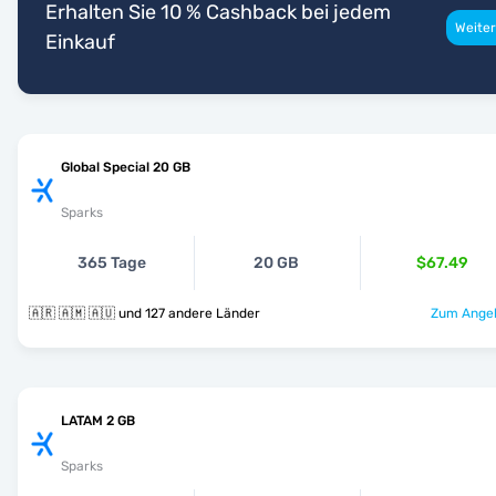
Erhalten Sie 10 % Cashback bei jedem
Weiter
Einkauf
Global Special 20 GB
Sparks
365 Tage
20 GB
$67.49
🇦🇷 🇦🇲 🇦🇺 und 127 andere Länder
Zum Angeb
LATAM 2 GB
Sparks