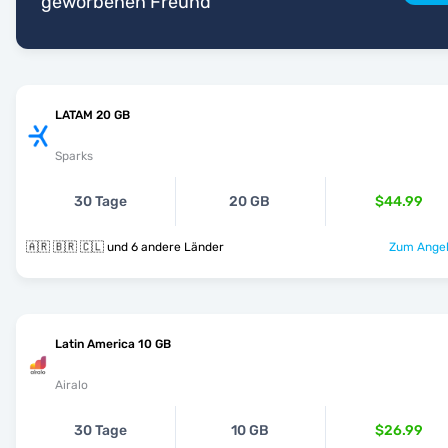
geworbenen Freund
LATAM 20 GB
Sparks
30 Tage
20 GB
$44.99
🇦🇷 🇧🇷 🇨🇱 und 6 andere Länder
Zum Angeb
Latin America 10 GB
Airalo
30 Tage
10 GB
$26.99