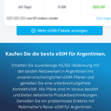
60 Tage
5 GB
$23.49
🇦🇷 🇦🇲 🇦🇺 und 127 andere Länder
Zum Angeb
Mehr eSIM-Pakete anzeigen
Kaufen Sie die beste eSIM für Argentinien.
Erhalten Sie zuverlässige 4G/5G-Abdeckung mit
den besten Netzwerken in Argentinien mit
unseren erschwinglichen eSIM-Plänen und
genießen Sie eine unterbrechungsfreie
Konnektivität. Alle Pläne sind im Voraus bezahlt
und bieten detaillierte Produktbeschreibungen.
Genießen Sie ein problemloses Erlebnis mit
Mobimatter's Reise-eSIM für Argentinien.