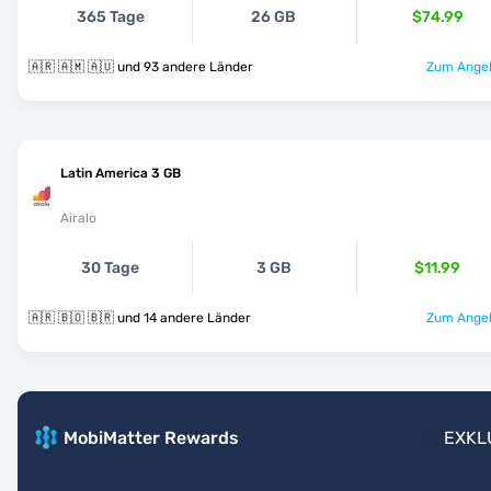
365 Tage
26 GB
$74.99
🇦🇷 🇦🇲 🇦🇺 und 93 andere Länder
Zum Angeb
Latin America 3 GB
Airalo
30 Tage
3 GB
$11.99
🇦🇷 🇧🇴 🇧🇷 und 14 andere Länder
Zum Angeb
MobiMatter Rewards
EXKL