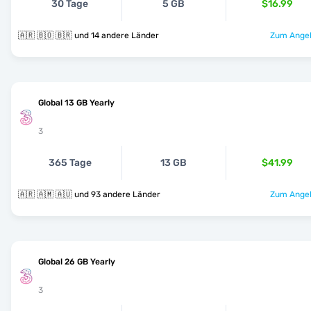
30 Tage
5 GB
$16.99
🇦🇷 🇧🇴 🇧🇷 und 14 andere Länder
Zum Angeb
Global 13 GB Yearly
3
365 Tage
13 GB
$41.99
🇦🇷 🇦🇲 🇦🇺 und 93 andere Länder
Zum Angeb
Global 26 GB Yearly
3