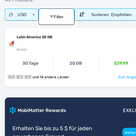
USD
Sortieren:
Empfohlen
Filter
Latin America 20 GB
Airalo
30 Tage
20 GB
$39.99
🇦🇷 🇧🇴 🇧🇷 und 14 andere Länder
Zum Angeb
MobiMatter Rewards
EXKL
Erhalten Sie bis zu 5 $ für jeden
Weiter