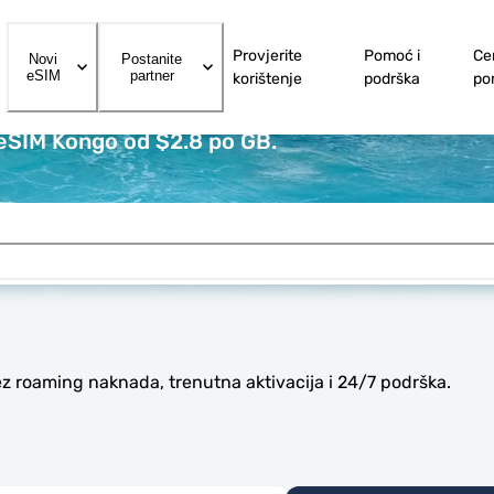
Provjerite
Pomoć i
Ce
Novi
Postanite
eSIM
partner
korištenje
podrška
po
 eSIM Kongo od $2.8 po GB.
z roaming naknada, trenutna aktivacija i 24/7 podrška.