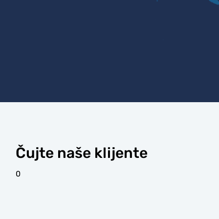
Čujte naše klijente
0