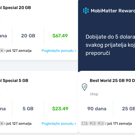
l Special 20 GB
MobiMatter Rewar
s
ana
20 GB
$67.49
Dobijate do 5 dolara
svakog prijatelja koj
🇨🇬 🇷🇴 🇷🇼 i još 127 zemalja
Pogledajte ponudu >
preporuči
l Special 5 GB
Best World 25 GB 90 
s
Ubigi
ana
5 GB
$23.49
90 dana
25 G
🇨🇬 🇷🇴 🇷🇼 i još 127 zemalja
Pogledajte ponudu >
🇨🇬 🇷🇴 🇷🇺 i još 171 zemalja