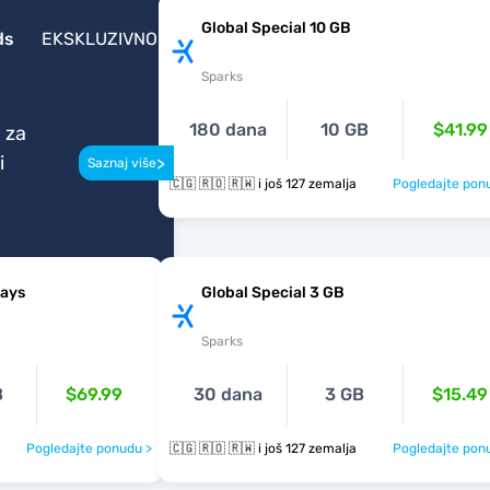
Global Special 10 GB
ds
EKSKLUZIVNO
Sparks
180 dana
10 GB
$41.99
 za
i
>
Saznaj više
🇨🇬 🇷🇴 🇷🇼 i još 127 zemalja
Pogledajte pon
Days
Global Special 3 GB
Sparks
B
$69.99
30 dana
3 GB
$15.49
Pogledajte ponudu >
🇨🇬 🇷🇴 🇷🇼 i još 127 zemalja
Pogledajte pon