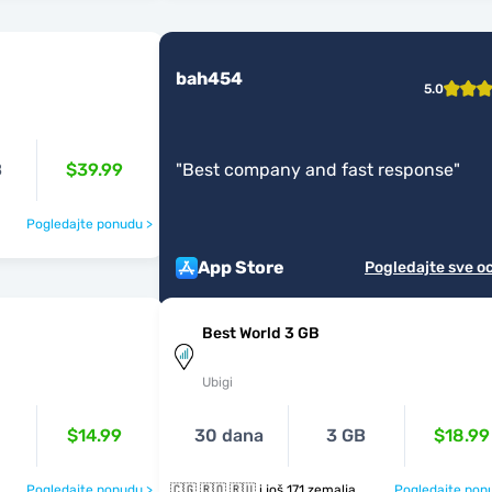
bah454
5.0
B
$39.99
"
Best company and fast response
"
Pogledajte ponudu >
App Store
Pogledajte sve o
Best World 3 GB
Ubigi
$14.99
30 dana
3 GB
$18.99
Pogledajte ponudu >
🇨🇬 🇷🇴 🇷🇺 i još 171 zemalja
Pogledajte pon