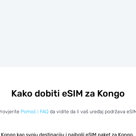
Kako dobiti eSIM za Kongo
rovjerite
Pomoć i FAQ
da vidite da li vaš uređaj podržava eSI
Kongo kao svoju destinaciju i najbolji eSIM paket za Kongo.