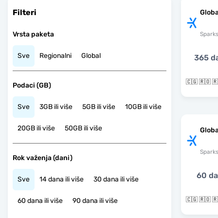
Filteri
Globa
Vrsta paketa
Spark
Sve
Regionalni
Global
365 d
Podaci (GB)
Sve
3GB ili više
5GB ili više
10GB ili više
20GB ili više
50GB ili više
Globa
Spark
Rok važenja (dani)
60 d
Sve
14 dana ili više
30 dana ili više
60 dana ili više
90 dana ili više