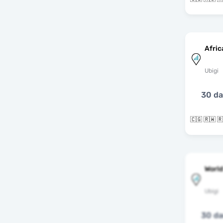
Afric
Ubigi
30 d
World
Ubigi
30 d