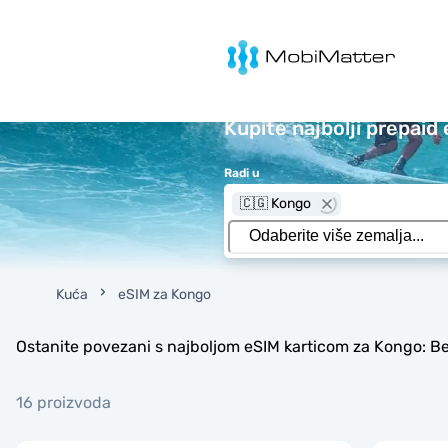
MobiMatter
Kupite najbolji prepaid
Radi u
🇨🇬 Kongo
Kuća
eSIM za Kongo
Ostanite povezani s najboljom eSIM karticom za Kongo: Be
16 proizvoda