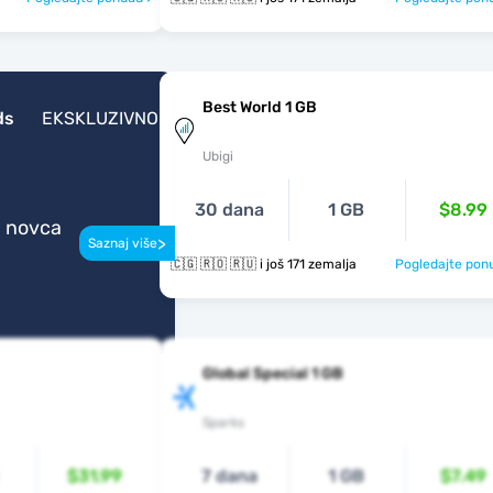
Best World 1 GB
ds
EKSKLUZIVNO
Ubigi
30 dana
1 GB
$8.99
a novca
>
Saznaj više
🇨🇬 🇷🇴 🇷🇺 i još 171 zemalja
Pogledajte pon
Global Special 1 GB
Sparks
$31.99
7 dana
1 GB
$7.49