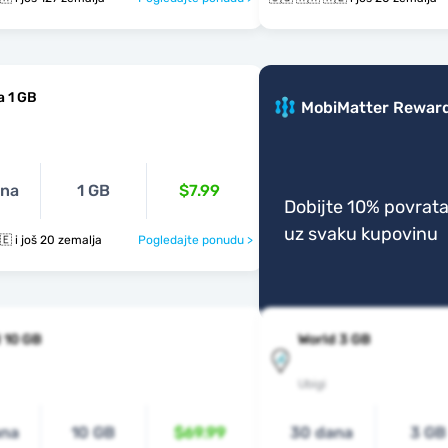
a 1 GB
MobiMatter Rewar
ana
1 GB
$7.99
Dobijte 10% povrat
uz svaku kupovinu
🇨🇬 🇷🇼 🇷🇪 i još 20 zemalja
Pogledajte ponudu >
 10 GB
World 3 GB
Ubigi
ana
10 GB
$69.99
30 dana
3 GB