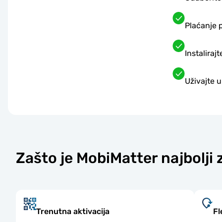
Plaćanje 
Instalira
Uživajte 
Zašto je MobiMatter najbolji
Trenutna aktivacija
Fl