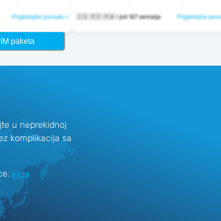
Pogledajte ponudu >
🇨🇬 🇷🇴 🇷🇼 i još 127 zemalja
Pogledajte pon
SIM paketa
te u neprekidnoj
bez komplikacija sa
ce.
ovde