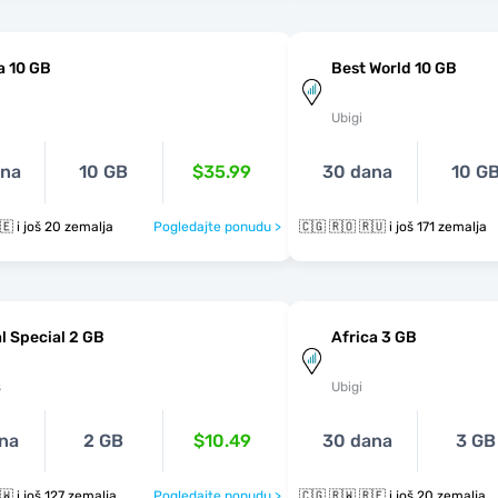
a 10 GB
Best World 10 GB
Ubigi
ana
10 GB
$35.99
30 dana
10 G
🇨🇬 🇷🇼 🇷🇪 i još 20 zemalja
Pogledajte ponudu >
🇨🇬 🇷🇴 🇷🇺 i još 171 zemalja
l Special 2 GB
Africa 3 GB
s
Ubigi
na
2 GB
$10.49
30 dana
3 GB
🇨🇬 🇷🇴 🇷🇼 i još 127 zemalja
Pogledajte ponudu >
🇨🇬 🇷🇼 🇷🇪 i još 20 zemalja