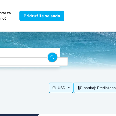
ntar za
Pridružite se sada
moć
USD
sortiraj:
Predloženo