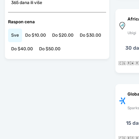
365 dana ili više
Afric
Raspon cena
Ubigi
Sve
Do $10.00
Do $20.00
Do $30.00
30 d
Do $40.00
Do $50.00
Globa
Spark
15 da