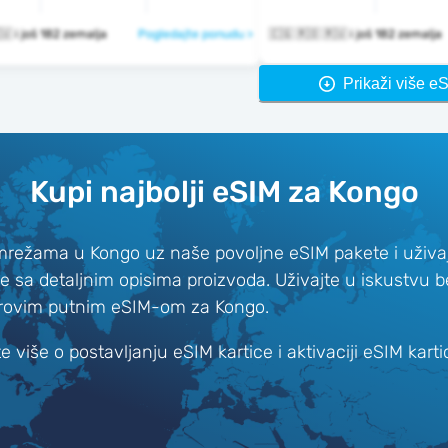
🇨🇬 🇷🇴 🇷🇺 i još 182 zemalja
Pogledajte ponudu >
🇨🇬 🇷🇴 🇷🇺 i još 182 zemalja
Prikaži više e
Kupi najbolji eSIM za Kongo
mrežama u Kongo uz naše povoljne eSIM pakete i uživaj
ze sa detaljnim opisima proizvoda. Uživajte u iskustvu 
rovim putnim eSIM-om za Kongo.
e više o postavljanju eSIM kartice i aktivaciji eSIM karti