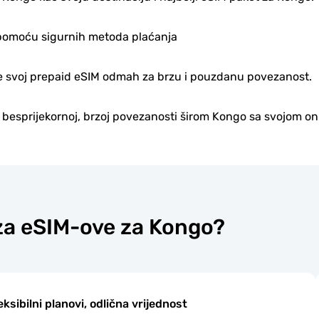
pomoću sigurnih metoda plaćanja
jte svoj prepaid eSIM odmah za brzu i pouzdanu povezanost.
u besprijekornoj, brzoj povezanosti širom Kongo sa svojom o
 za eSIM-ove za Kongo?
eksibilni planovi, odlična vrijednost