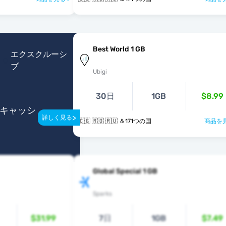
Best World 1 GB
エクスクルーシ
ブ
Ubigi
30日
1GB
$8.99
のキャッシ
>
詳しく見る
🇨🇬 🇷🇴 🇷🇺 ＆171つの国
商品を見
Global Special 1 GB
Sparks
$31.99
7日
1GB
$7.49