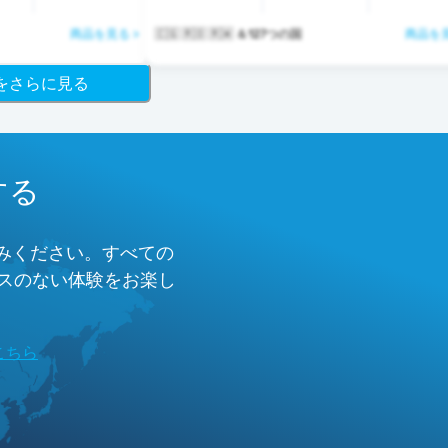
商品を見る >
🇨🇬 🇷🇴 🇷🇼 ＆127つの国
商品を見
ジをさらに見る
する
しみください。すべての
レスのない体験をお楽し
こちら