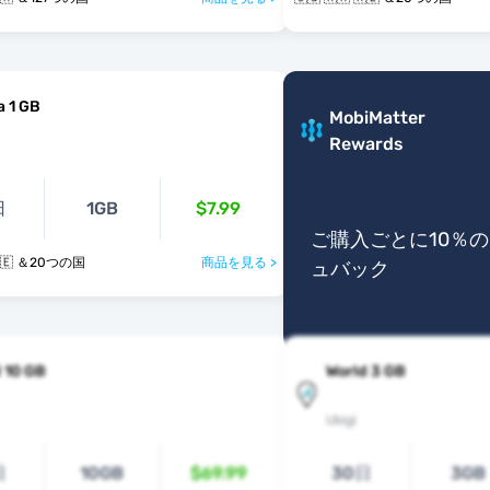
a 1 GB
MobiMatter
Rewards
日
1GB
$7.99
ご購入ごとに10％
 🇷🇪 ＆20つの国
商品を見る >
ュバック
 10 GB
World 3 GB
Ubigi
日
10GB
$69.99
30日
3GB