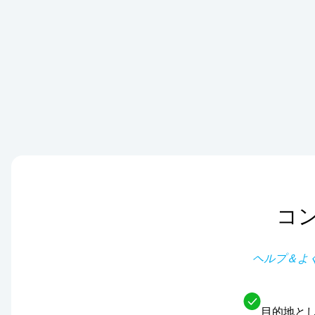
コ
ヘルプ＆よ
目的地とし