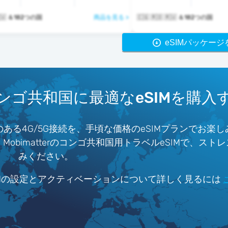
 🇷🇺 ＆182つの国
商品を見る >
🇨🇬 🇷🇴 🇷🇺 ＆182つの国
eSIMパッケー
ンゴ共和国に最適なeSIMを購入
る4G/5G接続を、手頃な価格のeSIMプランでお楽
bimatterのコンゴ共和国用トラベルeSIMで、スト
みください。
IMの設定とアクティベーションについて詳しく見るには