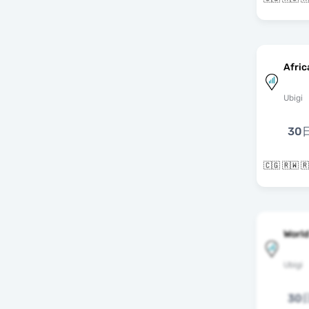
Afric
Ubigi
30
🇨🇬 🇷🇼
World
Ubigi
30