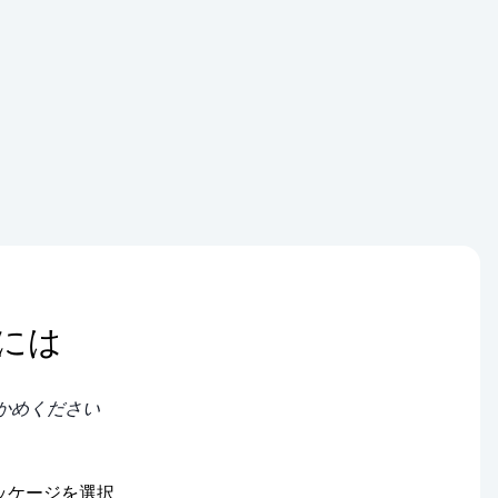
には
かめください
ッケージを選択