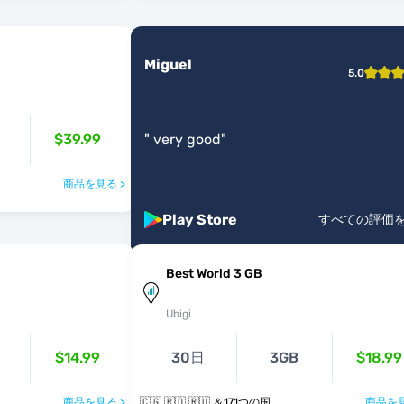
Miguel
5.0
$39.99
"
very good
"
商品を見る >
Play Store
すべての評価
Best World 3 GB
Ubigi
$14.99
30日
3GB
$18.99
商品を見る >
🇨🇬 🇷🇴 🇷🇺 ＆171つの国
商品を見