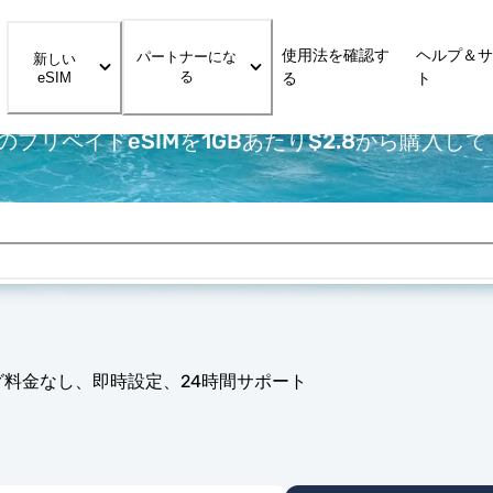
使用法を確認す
ヘルプ＆サ
パートナーにな
新しい
る
eSIM
る
ト
プリペイドeSIMを1GBあたり$2.8から購入し
グ料金なし、即時設定、24時間サポート