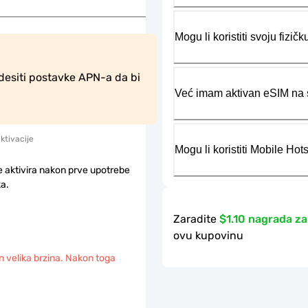
Mogu li koristiti svoju fiz
desiti postavke APN-a da bi 
Već imam aktivan eSIM na s
aktivacije
Mogu li koristiti Mobile Ho
e aktivira nakon prve upotrebe
a.
Zaradite
$1.10 nagrada za
ovu kupovinu
 velika brzina. Nakon toga