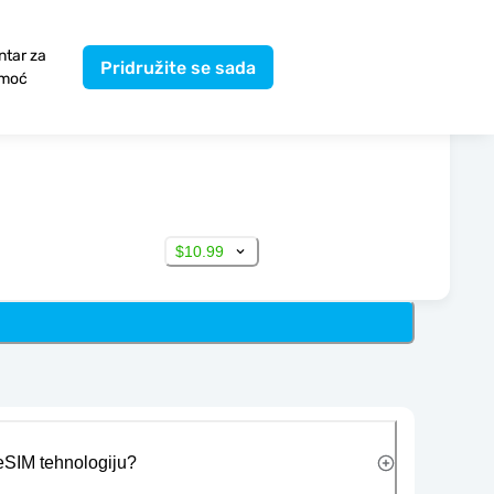
ntar za
Pridružite se sada
moć
$10.99
 eSIM tehnologiju?