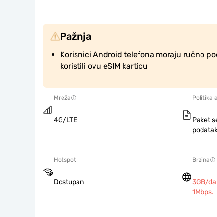
Pažnja
Korisnici Android telefona moraju ručno po
koristili ovu eSIM karticu
Mreža
Politika 
4G/LTE
Paket s
podatak
Hotspot
Brzina
Dostupan
3GB/dan
1Mbps.