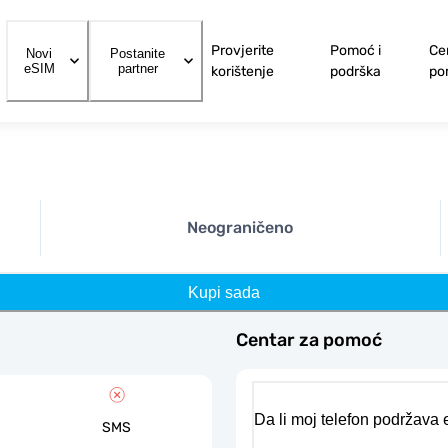
Provjerite
Pomoć i
Ce
Novi
Postanite
eSIM
partner
korištenje
podrška
po
Neograničeno
Kupi sada
Centar za pomoć
Da li moj telefon podržava
SMS