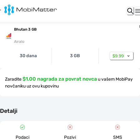
Bhutan 3 GB
Airalo
30 dana
3 GB
$9.99
$1.00 nagrada za povrat novca
Zaradite
u vašem MobiPay
novčaniku uz ovu kupovinu
Detalji
Podaci
Pozivi
SMS