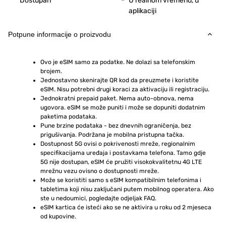
Dostupan
U realnom vremenu, u
aplikaciji
Potpune informacije o proizvodu
Ovo je eSIM samo za podatke. Ne dolazi sa telefonskim 
brojem.
Jednostavno skenirajte QR kod da preuzmete i koristite 
eSIM. Nisu potrebni drugi koraci za aktivaciju ili registraciju.
Jednokratni prepaid paket. Nema auto-obnova, nema 
ugovora. eSIM se može puniti i može se dopuniti dodatnim 
paketima podataka.
Pune brzine podataka - bez dnevnih ograničenja, bez 
prigušivanja. Podržana je mobilna pristupna tačka.
Dostupnost 5G ovisi o pokrivenosti mreže, regionalnim 
specifikacijama uređaja i postavkama telefona. Tamo gdje 
5G nije dostupan, eSIM će pružiti visokokvalitetnu 4G LTE 
mrežnu vezu ovisno o dostupnosti mreže.
Može se koristiti samo s eSIM kompatibilnim telefonima i 
tabletima koji nisu zaključani putem mobilnog operatera. Ako 
ste u nedoumici, pogledajte odjeljak FAQ.
eSIM kartica će isteći ako se ne aktivira u roku od 2 mjeseca 
od kupovine.