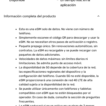
Disponible
En tiempo real, en la
aplicación
Información completa del producto
Esta es una eSIM solo de datos. No viene con número de 
teléfono.
Simplemente escanee el código QR para descargar y usar la 
eSIM. No se necesitan otros pasos de activación o registro.
Paquete prepago único. Sin renovaciones automáticas, sin 
contratos. La eSIM es recargable y se puede recargar con 
paquetes de datos adicionales.
Velocidades de datos máximas: sin límites diarios ni 
limitaciones. Se admite punto de acceso móvil.
La disponibilidad de 5G depende de la cobertura de la red, 
las especificaciones regionales del dispositivo y la 
configuración del teléfono. Cuando 5G no esté disponible, la 
eSIM proporcionará una conexión de red 4G LTE de alta 
calidad sujeta a la disponibilidad de la red.
Se puede utilizar únicamente con teléfonos y tabletas 
compatibles con eSIM que no estén bloqueados por el 
operador. En caso de duda, consulte la sección de preguntas 
frecuentes.
La eSIM caducará si no se activa en un plazo de 2 meses 