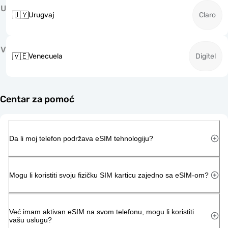
U
🇺🇾
Urugvaj
Claro
V
🇻🇪
Venecuela
Digitel
Centar za pomoć
Da li moj telefon podržava eSIM tehnologiju?
Mogu li koristiti svoju fizičku SIM karticu zajedno sa eSIM-om?
Već imam aktivan eSIM na svom telefonu, mogu li koristiti
vašu uslugu?