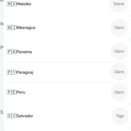
M
🇲🇽
Meksiko
Telcel
N
🇳🇮
Nikaragva
Claro
P
Claro
🇵🇦
Panama
Claro
🇵🇾
Paragvaj
🇵🇪
Peru
Claro
S
🇸🇻
Salvador
Tigo