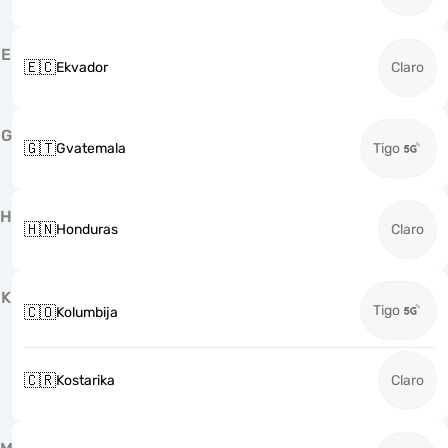
E
🇪🇨
Ekvador
Claro
G
🇬🇹
Gvatemala
Tigo
H
🇭🇳
Honduras
Claro
K
Tigo
🇨🇴
Kolumbija
🇨🇷
Kostarika
Claro