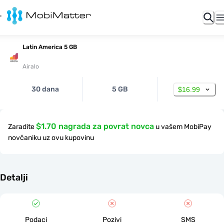
Latin America 5 GB
Airalo
30 dana
5 GB
$16.99
$1.70 nagrada za povrat novca
Zaradite
u vašem MobiPay
novčaniku uz ovu kupovinu
Detalji
Podaci
Pozivi
SMS