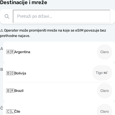
Destinacije i mreže
⚠️ Operater može promijeniti mreže na koje se eSIM povezuje bez
prethodne najave.
A
🇦🇷
Argentina
Claro
B
Tigo
🇧🇴
Bolivija
🇧🇷
Brazil
Claro
Č
🇨🇱
Čile
Claro