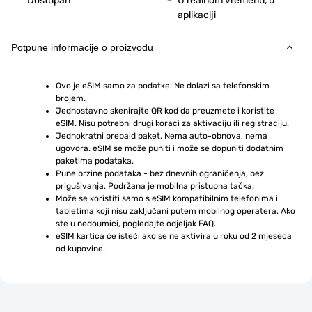
Dostupan
U realnom vremenu, u
aplikaciji
Potpune informacije o proizvodu
Ovo je eSIM samo za podatke. Ne dolazi sa telefonskim 
brojem.
Jednostavno skenirajte QR kod da preuzmete i koristite 
eSIM. Nisu potrebni drugi koraci za aktivaciju ili registraciju.
Jednokratni prepaid paket. Nema auto-obnova, nema 
ugovora. eSIM se može puniti i može se dopuniti dodatnim 
paketima podataka.
Pune brzine podataka - bez dnevnih ograničenja, bez 
prigušivanja. Podržana je mobilna pristupna tačka.
Može se koristiti samo s eSIM kompatibilnim telefonima i 
tabletima koji nisu zaključani putem mobilnog operatera. Ako 
ste u nedoumici, pogledajte odjeljak FAQ.
eSIM kartica će isteći ako se ne aktivira u roku od 2 mjeseca 
od kupovine.