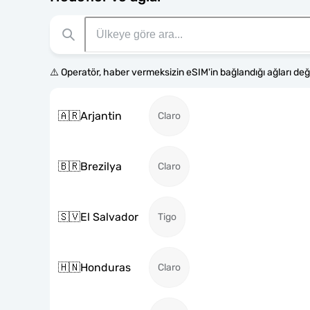
⚠️ Operatör, haber vermeksizin eSIM'in bağlandığı ağları değiş
🇦🇷
Arjantin
Claro
🇧🇷
Brezilya
Claro
🇸🇻
El Salvador
Tigo
🇭🇳
Honduras
Claro