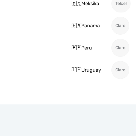
🇲🇽
Meksika
Telcel
🇵🇦
Panama
Claro
🇵🇪
Peru
Claro
🇺🇾
Uruguay
Claro