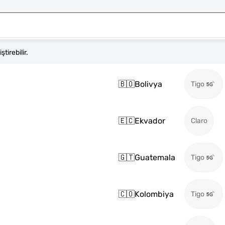
tirebilir.
🇧🇴
Bolivya
Tigo
🇪🇨
Ekvador
Claro
🇬🇹
Guatemala
Tigo
🇨🇴
Kolombiya
Tigo