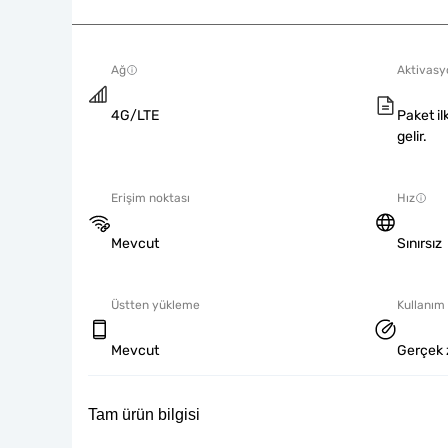
Ağ
Aktivasyo
4G/LTE
Paket il
gelir.
Erişim noktası
Hız
Mevcut
Sınırsız
Üstten yükleme
Kullanım 
Mevcut
Gerçek 
Tam ürün bilgisi