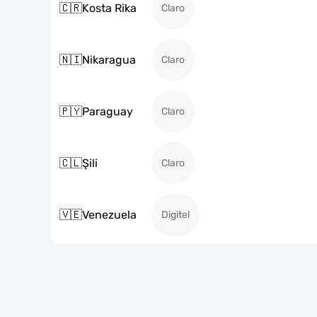
🇨🇷
Kosta Rika
Claro
🇳🇮
Nikaragua
Claro
🇵🇾
Paraguay
Claro
🇨🇱
Şili
Claro
🇻🇪
Venezuela
Digitel