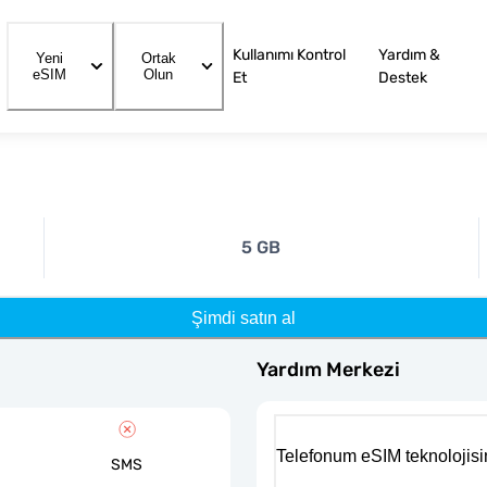
Kullanımı Kontrol
Yardım &
Yeni
Ortak
eSIM
Olun
Et
Destek
5 GB
Şimdi satın al
Yardım Merkezi
Telefonum eSIM teknolojisi
SMS