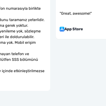
fon numarasıyla birlikte 
"
Great, awesome!
"
unu taramanız yeterlidir. 
ına gerek yoktur.
App Store
 yenileme yok, sözleşme 
ri ile doldurulabilir.
ama yok. Mobil erişim 
mayan telefon ve 
sa lütfen SSS bölümünü 
 içinde etkinleştirilmezse 