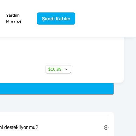
Yardım
Şimdi Katılın
Merkezi
$16.99
ni destekliyor mu?