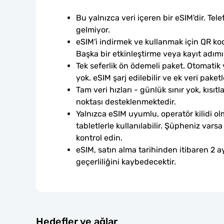
Bu yalnızca veri içeren bir eSIM'dir. Tele
gelmiyor.
eSIM'i indirmek ve kullanmak için QR kod
Başka bir etkinleştirme veya kayıt adım
Tek seferlik ön ödemeli paket. Otomatik
yok. eSIM şarj edilebilir ve ek veri paketle
Tam veri hızları - günlük sınır yok, kısıtl
noktası desteklenmektedir.
Yalnızca eSIM uyumlu, operatör kilidi ol
tabletlerle kullanılabilir. Şüpheniz var
kontrol edin.
eSIM, satın alma tarihinden itibaren 2 ay
geçerliliğini kaybedecektir.
Hedefler ve ağlar