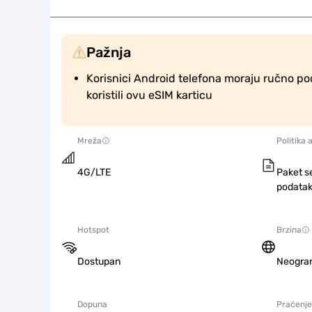
Pažnja
Korisnici Android telefona moraju ručno po
koristili ovu eSIM karticu
Mreža
Politika 
4G/LTE
Paket s
podatak
Hotspot
Brzina
Dostupan
Neogra
Dopuna
Praćenje