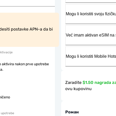
Mogu li koristiti svoju fiz
desiti postavke APN-a da bi 
Već imam aktivan eSIM na s
aktivacije
Mogu li koristiti Mobile Ho
e aktivira nakon prve upotrebe
a.
Zaradite
$1.50 nagrada z
ovu kupovinu
ničeno
Роман
 upotrebe