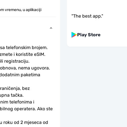
m vremenu, u aplikaciji
"
The best app.
"
Play Store
 sa telefonskim brojem.
ete i koristite eSIM. 
li registraciju.
obnova, nema ugovora. 
 dodatnim paketima 
aničenja, bez 
upna tačka.
nim telefonima i 
bilnog operatera. Ako ste 
 u roku od 2 mjeseca od 