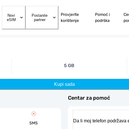
Provjerite
Pomoć i
Ce
Novi
Postanite
eSIM
partner
korištenje
podrška
po
5 GB
Kupi sada
Centar za pomoć
Da li moj telefon podržava
SMS