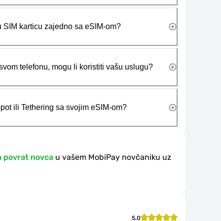
ičku SIM karticu zajedno sa eSIM-om?
vom telefonu, mogu li koristiti vašu uslugu?
tspot ili Tethering sa svojim eSIM-om?
a povrat novca
u vašem MobiPay novčaniku uz
5.0