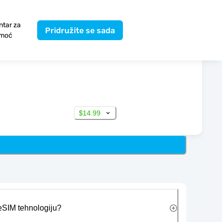
ntar za
Pridružite se sada
moć
$14.99
 eSIM tehnologiju?