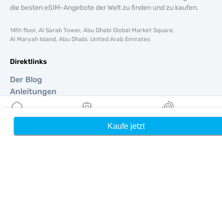
die besten eSIM-Angebote der Welt zu finden und zu kaufen.
14th floor, Al Sarab Tower, Abu Dhabi Global Market Square,
Al Maryah Island, Abu Dhabi, United Arab Emirates
Direktlinks
Der Blog
Anleitungen
Um
Hilfe Unterstützung
Kaufe jetzt
Heim
Meine eSIMs
Belohnung
Terms & amp; Bedingungen
Datenschutzrichtlinie
Lieferung, Rückerstattungsrichtlinie
Seitenverzeichnis
Affiliate
Reiseziele
Ein Partner werden