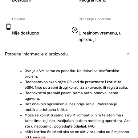
Dostupan
Neograničeno
Dopuna
Praćenje upotrebe
Nije dostupno
U realnom vremenu, u
aplikaciji
Potpune informacije o proizvodu
Ovo je eSIM samo za podatke. Ne dolazi sa telefonskim 
brojem.
Jednostavno skenirajte QR kod da preuzmete i koristite 
eSIM. Nisu potrebni drugi koraci za aktivaciju ili registraciju.
Jednokratni prepaid paket. Nema auto-obnova, nema 
ugovora.
Bez dnevnih ograničenja, bez prigušenja. Podržana je 
mobilna pristupna tačka.
Može se koristiti samo s eSIM kompatibilnim telefonima i 
tabletima koji nisu zaključani putem mobilnog operatera. Ako 
ste u nedoumici, pogledajte odjeljak FAQ.
eSIM kartica će isteći ako se ne aktivira u roku od 2 mjeseca 
od kupovine.