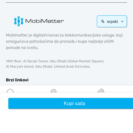
srpski
Mobimatter je digitalni kanal za telekomunikacijske usluge, koji
omogućava potrošačima da pronađu i kupe najbolje eSIM
ponude na svetu.
14th floor, Al Sarab Tower, Abu Dhabi Global Market Square,
Al Maryah Island, Abu Dhabi, United Arab Emirates
Brzi linkovi
Blog
Vodiči
Kupi sada
Kuća
Moji eSIM-ovi
Nagrade
O tome
Pomoć i podrška
Uslovi i odredbe
Politika privatnosti