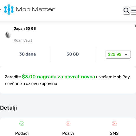
Japan 50 GB
RoamVault
30 dana
50 GB
$29.99
$3.00 nagrada za povrat novca
Zaradite
u vašem MobiPay
novčaniku uz ovu kupovinu
Detalji
Podaci
Pozivi
SMS