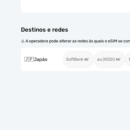
Destinos e redes
⚠️ A operadora pode alterar as redes às quais o eSIM se co
🇯🇵
Japão
SoftBank
au (KDDI)