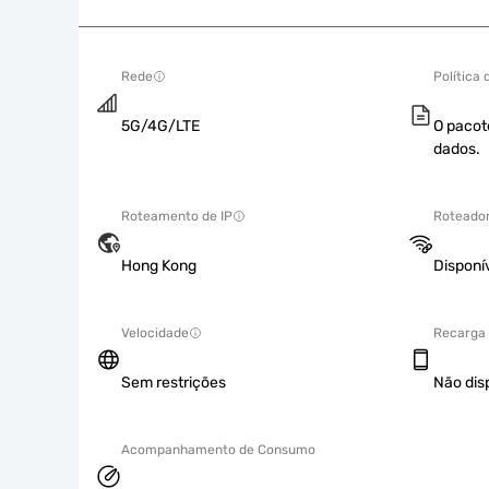
Rede
Política
5G/4G/LTE
O pacot
dados.
Roteamento de IP
Roteador
Hong Kong
Disponí
Velocidade
Recarga
Sem restrições
Não dis
Acompanhamento de Consumo