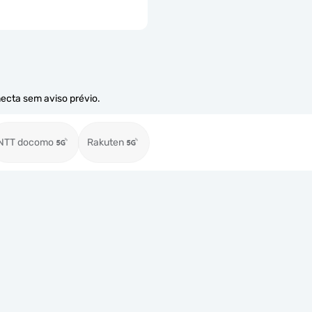
necta sem aviso prévio.
NTT docomo
Rakuten