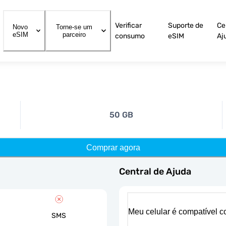
Verificar
Suporte de
Ce
Novo
Torne-se um
eSIM
parceiro
consumo
eSIM
Aj
50 GB
Comprar agora
Central de Ajuda
Meu celular é compatível 
SMS