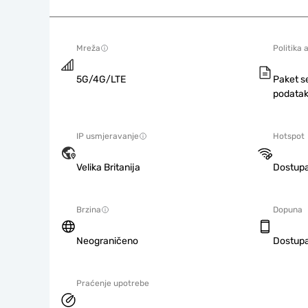
Mreža
Politika 
5G/4G/LTE
Paket s
podatak
IP usmjeravanje
Hotspot
Velika Britanija
Dostup
Brzina
Dopuna
Neograničeno
Dostup
Praćenje upotrebe