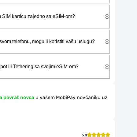
ičku SIM karticu zajedno sa eSIM-om?
vom telefonu, mogu li koristiti vašu uslugu?
tspot ili Tethering sa svojim eSIM-om?
a povrat novca
u vašem MobiPay novčaniku uz
5.0