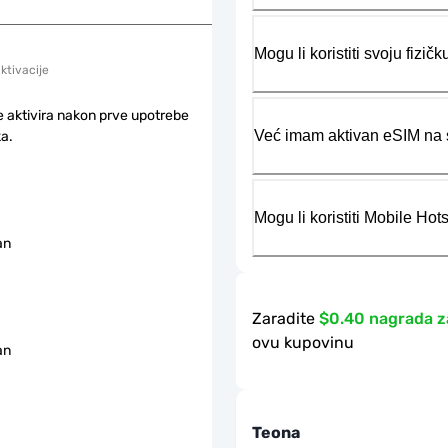
Mogu li koristiti svoju fiz
aktivacije
e aktivira nakon prve upotrebe
Već imam aktivan eSIM na s
a.
Mogu li koristiti Mobile Ho
an
Zaradite
$0.40 nagrada z
ovu kupovinu
an
Teona