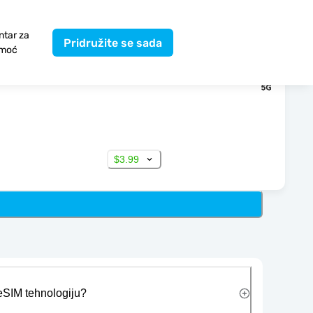
ntar za
Pridružite se sada
moć
$3.99
 eSIM tehnologiju?