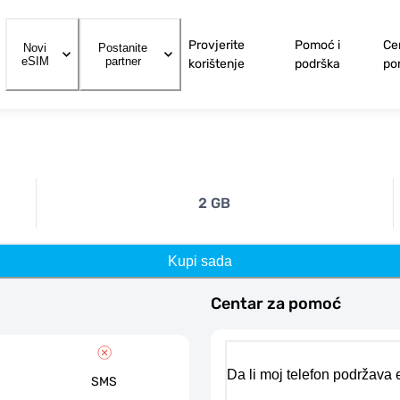
Provjerite
Pomoć i
Ce
Novi
Postanite
eSIM
partner
korištenje
podrška
po
2 GB
Kupi sada
Centar za pomoć
Da li moj telefon podržava
SMS