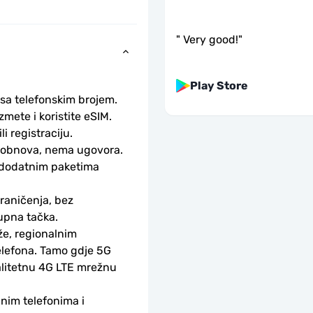
"
Very good!
"
Play Store
 sa telefonskim brojem.
ete i koristite eSIM. 
li registraciju.
obnova, nema ugovora. 
 dodatnim paketima 
aničenja, bez 
upna tačka.
e, regionalnim 
lefona. Tamo gdje 5G 
alitetnu 4G LTE mrežnu 
nim telefonima i 