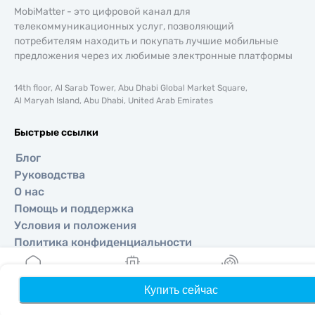
MobiMatter - это цифровой канал для
телекоммуникационных услуг, позволяющий
потребителям находить и покупать лучшие мобильные
предложения через их любимые электронные платформы
14th floor, Al Sarab Tower, Abu Dhabi Global Market Square,
Al Maryah Island, Abu Dhabi, United Arab Emirates
Быстрые ссылки
Блог
Руководства
О нас
Помощь и поддержка
Условия и положения
Политика конфиденциальности
Политика доставки и возвратов
Карта сайта
Купить сейчас
Главная
Мои eSIM
Бонусы
П
Партнерская программа
Направления