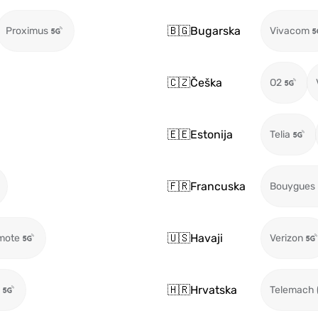
🇧🇬
Bugarska
Proximus
Vivacom
🇨🇿
Češka
O2
🇪🇪
Estonija
Telia
🇫🇷
Francuska
Bouygues
🇺🇸
Havaji
mote
Verizon
🇭🇷
Hrvatska
Telemach 