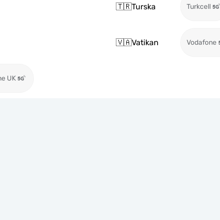
🇹🇷
Turska
Turkcell
🇻🇦
Vatikan
Vodafone
ne UK