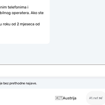
nim telefonima i 
bilnog operatera. Ako ste 
 u roku od 2 mjeseca od 
je bez prethodne najave.
🇦🇹
Austrija
A1.net