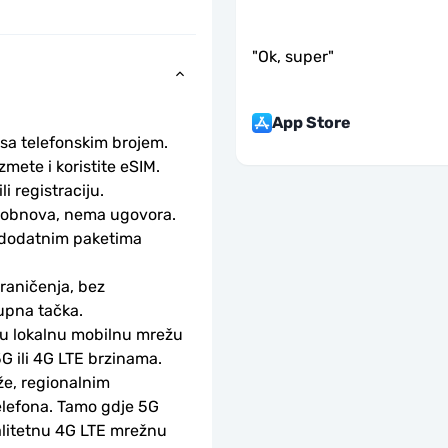
"
Ok, super
"
App Store
 sa telefonskim brojem.
ete i koristite eSIM. 
li registraciju.
obnova, nema ugovora. 
 dodatnim paketima 
aničenja, bez 
upna tačka.
ku lokalnu mobilnu mrežu 
G ili 4G LTE brzinama.
e, regionalnim 
lefona. Tamo gdje 5G 
alitetnu 4G LTE mrežnu 