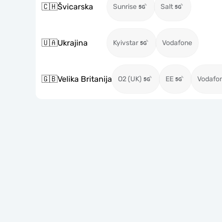
🇨🇭
Švicarska
Sunrise
Salt
🇺🇦
Ukrajina
Kyivstar
Vodafone
🇬🇧
Velika Britanija
O2 (UK)
EE
Vodafo