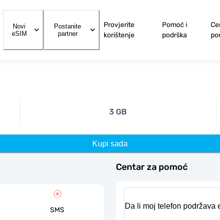
Provjerite
Pomoć i
Ce
Novi
Postanite
eSIM
partner
korištenje
podrška
po
3 GB
Kupi sada
Centar za pomoć
Da li moj telefon podržava
SMS