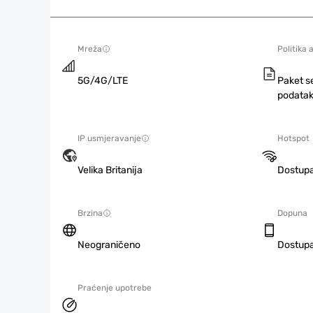
Mreža
Politika 
5G/4G/LTE
Paket s
podatak
IP usmjeravanje
Hotspot
Velika Britanija
Dostup
Brzina
Dopuna
Neograničeno
Dostup
Praćenje upotrebe