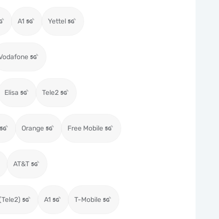
A1
Yettel
Vodafone
Elisa
Tele2
Orange
Free Mobile
AT&T
(Tele2)
A1
T-Mobile