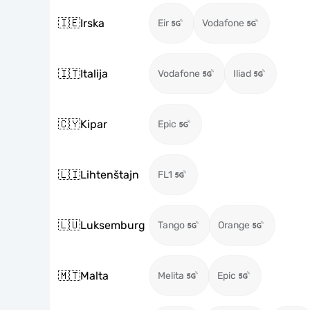
🇮🇪
Irska
Eir
Vodafone
🇮🇹
Italija
Vodafone
Iliad
🇨🇾
Kipar
Epic
🇱🇮
Lihtenštajn
FL1
🇱🇺
Luksemburg
Tango
Orange
🇲🇹
Malta
Melita
Epic