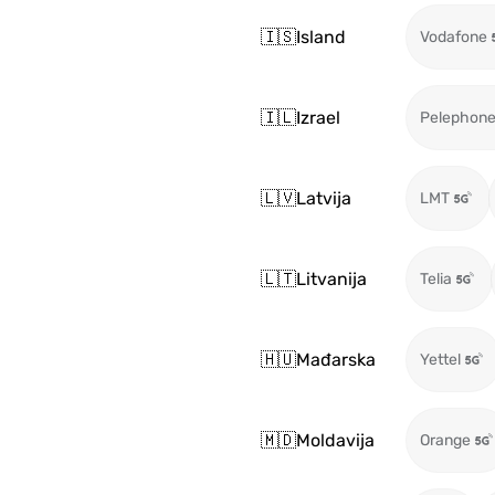
🇮🇸
Island
Vodafone
🇮🇱
Izrael
Pelephon
🇱🇻
Latvija
LMT
🇱🇹
Litvanija
Telia
🇭🇺
Mađarska
Yettel
🇲🇩
Moldavija
Orange