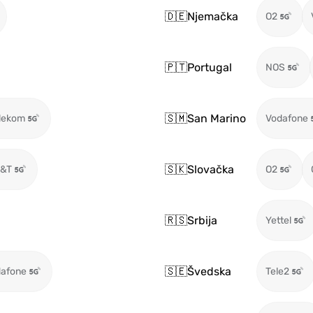
🇩🇪
Njemačka
O2
🇵🇹
Portugal
NOS
🇸🇲
San Marino
lekom
Vodafone
🇸🇰
Slovačka
T&T
O2
🇷🇸
Srbija
Yettel
🇸🇪
Švedska
afone
Tele2