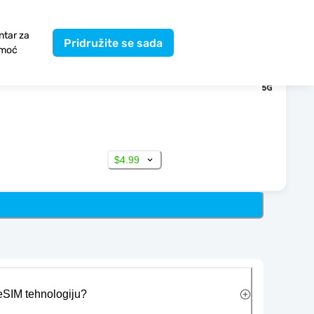
ntar za
Pridružite se sada
moć
$4.99
 eSIM tehnologiju?