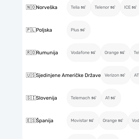
🇳🇴
Norveška
Telia
Telenor
ICE
🇵🇱
Poljska
Plus
🇷🇴
Rumunija
Vodafone
Orange
Te
🇺🇸
Sjedinjene Američke Države
Verizon
A
🇸🇮
Slovenija
Telemach
A1
🇪🇸
Španija
Movistar
Orange
Vod