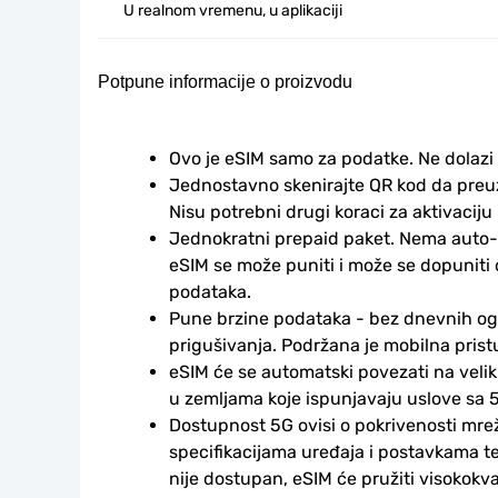
U realnom vremenu, u aplikaciji
Potpune informacije o proizvodu
Ovo je eSIM samo za podatke. Ne dolazi
Jednostavno skenirajte QR kod da preuzm
Nisu potrebni drugi koraci za aktivaciju i
Jednokratni prepaid paket. Nema auto-
eSIM se može puniti i može se dopuniti
podataka.
Pune brzine podataka - bez dnevnih ogr
prigušivanja. Podržana je mobilna prist
eSIM će se automatski povezati na veli
u zemljama koje ispunjavaju uslove sa 5
Dostupnost 5G ovisi o pokrivenosti mrež
specifikacijama uređaja i postavkama te
nije dostupan, eSIM će pružiti visokokv