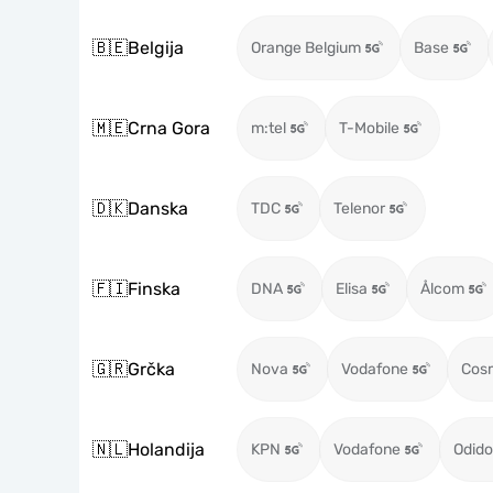
🇧🇪
Belgija
Orange Belgium
Base
🇲🇪
Crna Gora
m:tel
T-Mobile
🇩🇰
Danska
TDC
Telenor
🇫🇮
Finska
DNA
Elisa
Ålcom
🇬🇷
Grčka
Nova
Vodafone
Cos
🇳🇱
Holandija
KPN
Vodafone
Odido