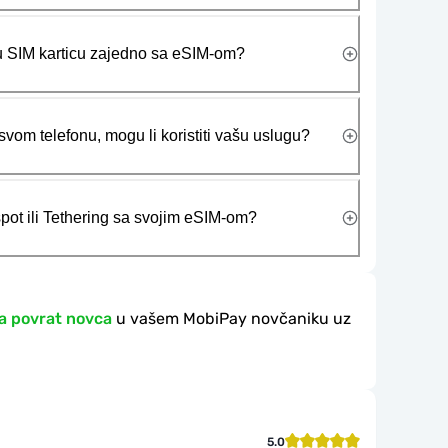
ičku SIM karticu zajedno sa eSIM-om?
vom telefonu, mogu li koristiti vašu uslugu?
tspot ili Tethering sa svojim eSIM-om?
a povrat novca
u vašem MobiPay novčaniku uz
5.0