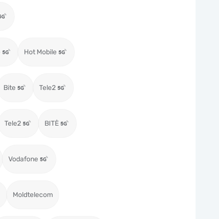
e
Hot Mobile
Bite
Tele2
Tele2
BITĖ
Vodafone
Moldtelecom