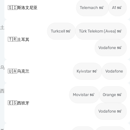
🇸🇮
斯洛文尼亚
Telemach
A1
土
Turkcell
Türk Telekom (Avea)
🇹🇷
土耳其
Vodafone
乌
🇺🇦
乌克兰
Kyivstar
Vodafone
西
Movistar
Orange
🇪🇸
西班牙
Vodafone