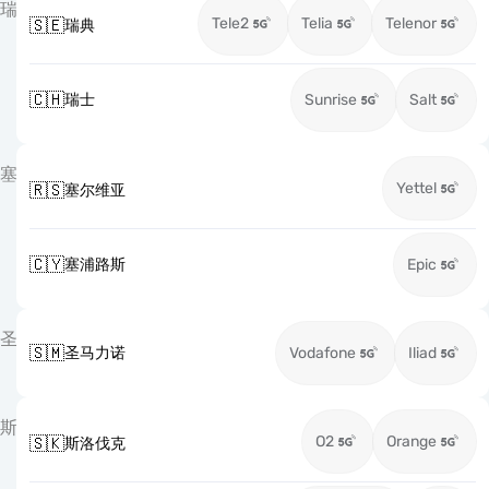
瑞
Tele2
Telia
Telenor
🇸🇪
瑞典
🇨🇭
瑞士
Sunrise
Salt
塞
Yettel
🇷🇸
塞尔维亚
🇨🇾
塞浦路斯
Epic
圣
🇸🇲
圣马力诺
Vodafone
Iliad
斯
O2
Orange
🇸🇰
斯洛伐克