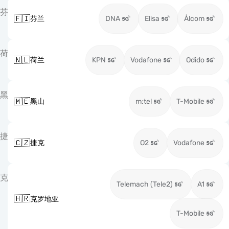
芬
🇫🇮
芬兰
DNA
Elisa
Ålcom
荷
🇳🇱
荷兰
KPN
Vodafone
Odido
黑
🇲🇪
黑山
m:tel
T-Mobile
捷
🇨🇿
捷克
O2
Vodafone
克
Telemach (Tele2)
A1
🇭🇷
克罗地亚
T-Mobile