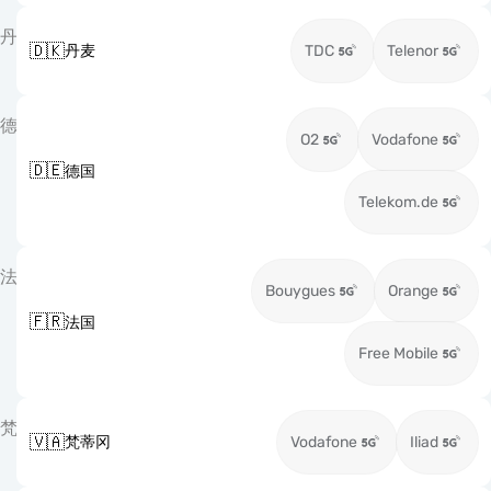
丹
🇩🇰
丹麦
TDC
Telenor
德
O2
Vodafone
🇩🇪
德国
Telekom.de
法
Bouygues
Orange
🇫🇷
法国
Free Mobile
梵
🇻🇦
梵蒂冈
Vodafone
Iliad