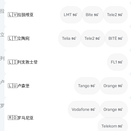
拉
🇱🇻
拉脱维亚
LMT
Bite
Tele2
立
🇱🇹
立陶宛
Telia
Tele2
BITĖ
列
🇱🇮
列支敦士登
FL1
卢
🇱🇺
卢森堡
Tango
Orange
罗
Vodafone
Orange
🇷🇴
罗马尼亚
Telekom