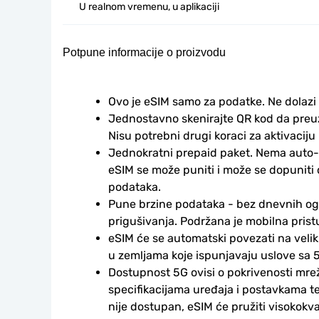
U realnom vremenu, u aplikaciji
Potpune informacije o proizvodu
Ovo je eSIM samo za podatke. Ne dolazi
Jednostavno skenirajte QR kod da preuzm
Nisu potrebni drugi koraci za aktivaciju i
Jednokratni prepaid paket. Nema auto-
eSIM se može puniti i može se dopuniti
podataka.
Pune brzine podataka - bez dnevnih ogr
prigušivanja. Podržana je mobilna prist
eSIM će se automatski povezati na veli
u zemljama koje ispunjavaju uslove sa 5
Dostupnost 5G ovisi o pokrivenosti mrež
specifikacijama uređaja i postavkama te
nije dostupan, eSIM će pružiti visokokv