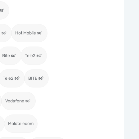
e
Hot Mobile
Bite
Tele2
Tele2
BITĖ
Vodafone
Moldtelecom