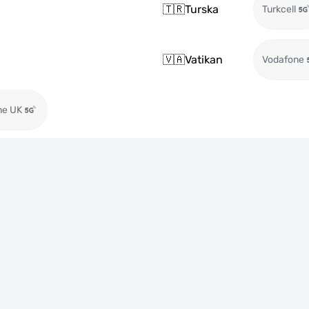
🇹🇷
Turska
Turkcell
🇻🇦
Vatikan
Vodafone
ne UK