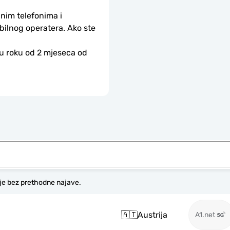
nim telefonima i 
bilnog operatera. Ako ste 
 u roku od 2 mjeseca od 
je bez prethodne najave.
🇦🇹
Austrija
A1.net