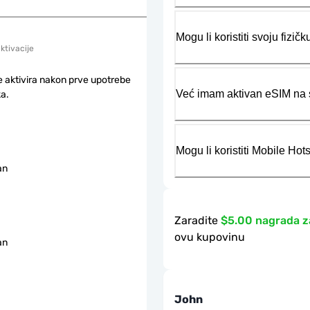
Mogu li koristiti svoju fiz
aktivacije
e aktivira nakon prve upotrebe
Već imam aktivan eSIM na s
a.
Mogu li koristiti Mobile Ho
an
Zaradite
$5.00 nagrada z
ovu kupovinu
an
John