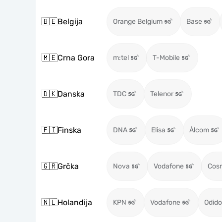
🇧🇪
Belgija
Orange Belgium
Base
🇲🇪
Crna Gora
m:tel
T-Mobile
🇩🇰
Danska
TDC
Telenor
🇫🇮
Finska
DNA
Elisa
Ålcom
🇬🇷
Grčka
Nova
Vodafone
Cos
🇳🇱
Holandija
KPN
Vodafone
Odido