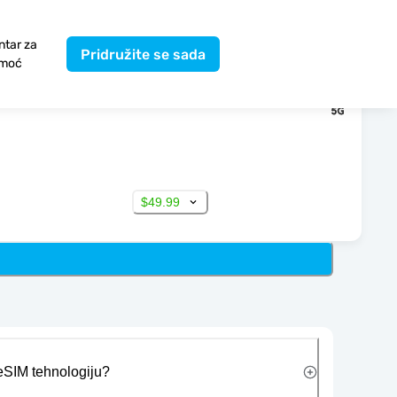
ntar za
Pridružite se sada
moć
$49.99
 eSIM tehnologiju?