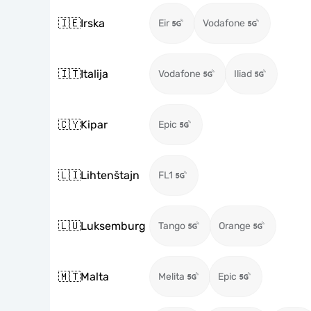
🇮🇪
Irska
Eir
Vodafone
🇮🇹
Italija
Vodafone
Iliad
🇨🇾
Kipar
Epic
🇱🇮
Lihtenštajn
FL1
🇱🇺
Luksemburg
Tango
Orange
🇲🇹
Malta
Melita
Epic