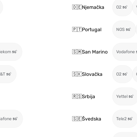
🇩🇪
Njemačka
O2
🇵🇹
Portugal
NOS
🇸🇲
San Marino
lekom
Vodafone
🇸🇰
Slovačka
T&T
O2
🇷🇸
Srbija
Yettel
🇸🇪
Švedska
afone
Tele2