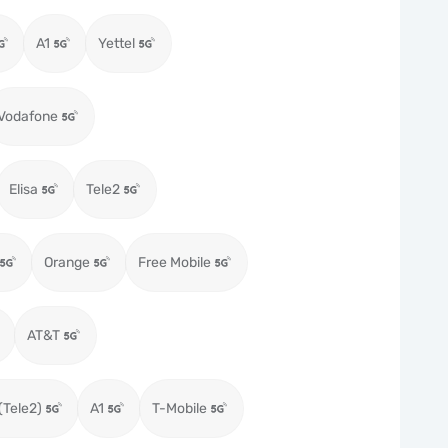
A1
Yettel
Vodafone
Elisa
Tele2
Orange
Free Mobile
AT&T
(Tele2)
A1
T-Mobile