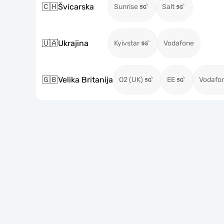
🇨🇭
Švicarska
Sunrise
Salt
🇺🇦
Ukrajina
Kyivstar
Vodafone
🇬🇧
Velika Britanija
O2 (UK)
EE
Vodafo