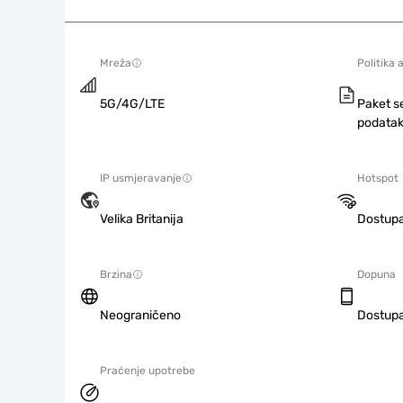
Mreža
Politika 
5G/4G/LTE
Paket s
podatak
IP usmjeravanje
Hotspot
Velika Britanija
Dostup
Brzina
Dopuna
Neograničeno
Dostup
Praćenje upotrebe