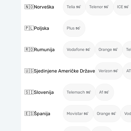
🇳🇴
Norveška
Telia
Telenor
ICE
🇵🇱
Poljska
Plus
🇷🇴
Rumunija
Vodafone
Orange
Te
🇺🇸
Sjedinjene Američke Države
Verizon
A
🇸🇮
Slovenija
Telemach
A1
🇪🇸
Španija
Movistar
Orange
Vod