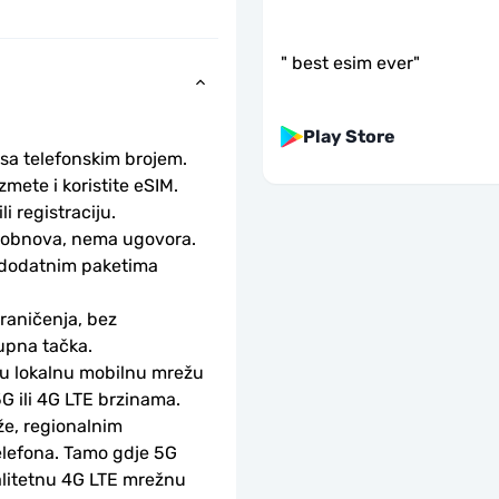
"
best esim ever
"
Play Store
 sa telefonskim brojem.
ete i koristite eSIM. 
li registraciju.
obnova, nema ugovora. 
 dodatnim paketima 
aničenja, bez 
upna tačka.
ku lokalnu mobilnu mrežu 
G ili 4G LTE brzinama.
e, regionalnim 
lefona. Tamo gdje 5G 
alitetnu 4G LTE mrežnu 