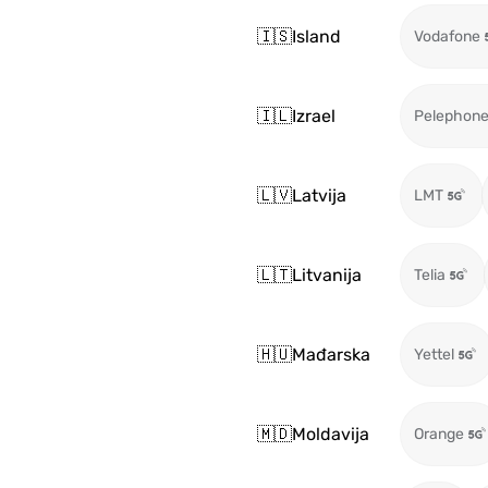
🇮🇸
Island
Vodafone
🇮🇱
Izrael
Pelephon
🇱🇻
Latvija
LMT
🇱🇹
Litvanija
Telia
🇭🇺
Mađarska
Yettel
🇲🇩
Moldavija
Orange