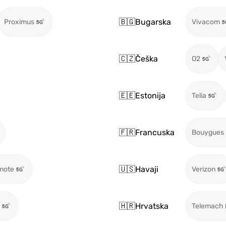
🇧🇬
Bugarska
Proximus
Vivacom
🇨🇿
Češka
O2
🇪🇪
Estonija
Telia
🇫🇷
Francuska
Bouygues
🇺🇸
Havaji
mote
Verizon
🇭🇷
Hrvatska
Telemach 