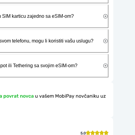
ičku SIM karticu zajedno sa eSIM-om?
vom telefonu, mogu li koristiti vašu uslugu?
tspot ili Tethering sa svojim eSIM-om?
a povrat novca
u vašem MobiPay novčaniku uz
5.0