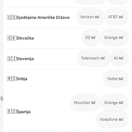
Verizon
AT&T
🇺🇸
Sjedinjene Američke Države
O2
Orange
🇸🇰
Slovačka
Telemach
A1
🇸🇮
Slovenija
🇷🇸
Srbija
Yettel
Š
Movistar
Orange
🇪🇸
Španija
Vodafone