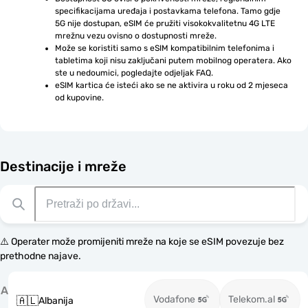
specifikacijama uređaja i postavkama telefona. Tamo gdje 
5G nije dostupan, eSIM će pružiti visokokvalitetnu 4G LTE 
mrežnu vezu ovisno o dostupnosti mreže.
Može se koristiti samo s eSIM kompatibilnim telefonima i 
tabletima koji nisu zaključani putem mobilnog operatera. Ako 
ste u nedoumici, pogledajte odjeljak FAQ.
eSIM kartica će isteći ako se ne aktivira u roku od 2 mjeseca 
od kupovine.
Destinacije i mreže
⚠️ Operater može promijeniti mreže na koje se eSIM povezuje bez
prethodne najave.
A
Vodafone
Telekom.al
🇦🇱
Albanija