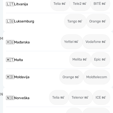
Telia
Tele2
BITĖ
🇱🇹
Litvanija
🇱🇺
Luksemburg
Tango
Orange
M
Yettel
Vodafone
🇭🇺
Mađarska
Melita
Epic
🇲🇹
Malta
🇲🇩
Moldavija
Orange
Moldtelecom
N
Telia
Telenor
ICE
🇳🇴
Norveška