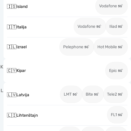
Vodafone
🇮🇸
Island
Vodafone
Iliad
🇮🇹
Italija
🇮🇱
Izrael
Pelephone
Hot Mobile
K
🇨🇾
Kipar
Epic
L
LMT
Bite
Tele2
🇱🇻
Latvija
FL1
🇱🇮
Lihtenštajn