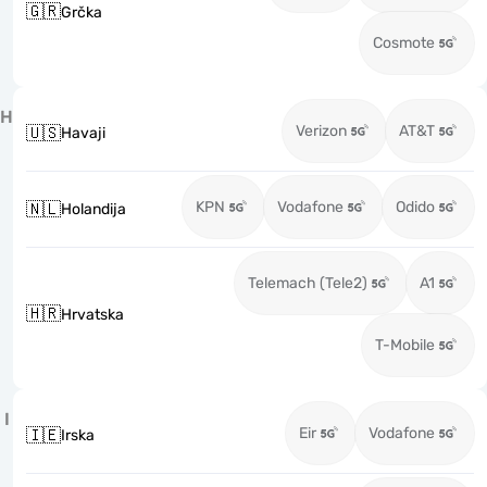
🇬🇷
Grčka
Cosmote
H
Verizon
AT&T
🇺🇸
Havaji
KPN
Vodafone
Odido
🇳🇱
Holandija
Telemach (Tele2)
A1
🇭🇷
Hrvatska
T-Mobile
I
Eir
Vodafone
🇮🇪
Irska