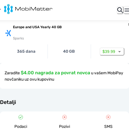
Europe and USA Yearly 40 GB
Sparks
365 dana
40 GB
$39.99
$4.00 nagrada za povrat novca
Zaradite
u vašem MobiPay
novčaniku uz ovu kupovinu
Detalji
Podaci
Pozivi
SMS