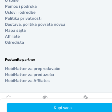
O tome
Pomoć i podrška
Uslovi i odredbe
Politika privatnosti
Dostava, politika povrata novca
Mapa sajta
Affiliate
Odredišta
Postanite partner
MobiMatter za preprodavače
MobiMatter za preduzeća
MobiMatter za Affliates
Regioni
eSIM za Evropa
Kupi sada
Kuća
Moji eSIM-ovi
Nagrade