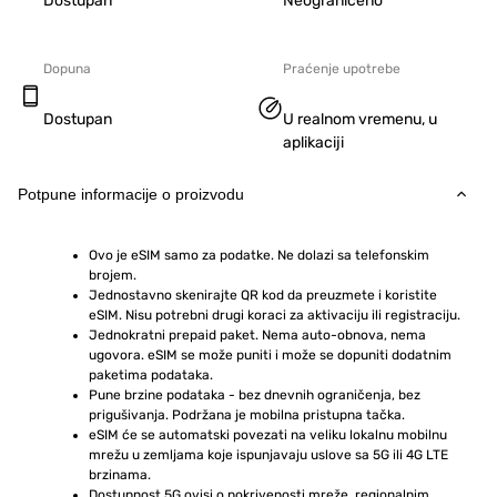
Dostupan
Neograničeno
Dopuna
Praćenje upotrebe
Dostupan
U realnom vremenu, u
aplikaciji
Potpune informacije o proizvodu
Ovo je eSIM samo za podatke. Ne dolazi sa telefonskim 
brojem.
Jednostavno skenirajte QR kod da preuzmete i koristite 
eSIM. Nisu potrebni drugi koraci za aktivaciju ili registraciju.
Jednokratni prepaid paket. Nema auto-obnova, nema 
ugovora. eSIM se može puniti i može se dopuniti dodatnim 
paketima podataka.
Pune brzine podataka - bez dnevnih ograničenja, bez 
prigušivanja. Podržana je mobilna pristupna tačka.
eSIM će se automatski povezati na veliku lokalnu mobilnu 
mrežu u zemljama koje ispunjavaju uslove sa 5G ili 4G LTE 
brzinama.
Dostupnost 5G ovisi o pokrivenosti mreže, regionalnim 