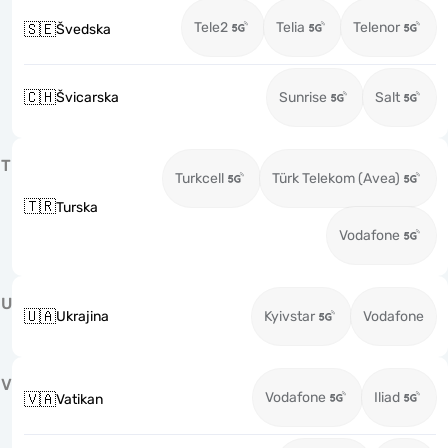
Tele2
Telia
Telenor
🇸🇪
Švedska
🇨🇭
Švicarska
Sunrise
Salt
T
Turkcell
Türk Telekom (Avea)
🇹🇷
Turska
Vodafone
U
🇺🇦
Ukrajina
Kyivstar
Vodafone
V
Vodafone
Iliad
🇻🇦
Vatikan