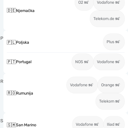
O2
Vodafone
🇩🇪
Njemačka
Telekom.de
P
Plus
🇵🇱
Poljska
🇵🇹
Portugal
NOS
Vodafone
R
Vodafone
Orange
🇷🇴
Rumunija
Telekom
S
Vodafone
Iliad
🇸🇲
San Marino