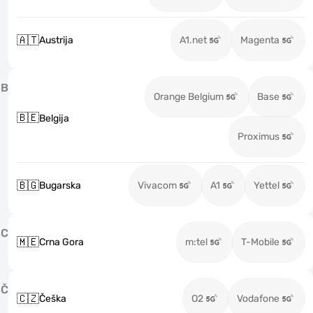
🇦🇹
Austrija
A1.net
Magenta
B
Orange Belgium
Base
🇧🇪
Belgija
Proximus
🇧🇬
Bugarska
Vivacom
A1
Yettel
C
🇲🇪
Crna Gora
m:tel
T-Mobile
Č
🇨🇿
Češka
O2
Vodafone