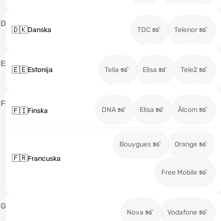
D
🇩🇰
Danska
TDC
Telenor
E
🇪🇪
Estonija
Telia
Elisa
Tele2
F
DNA
Elisa
Ålcom
🇫🇮
Finska
Bouygues
Orange
🇫🇷
Francuska
Free Mobile
G
Nova
Vodafone