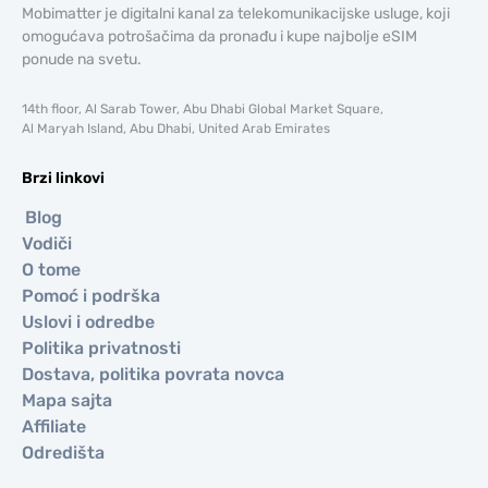
Mobimatter je digitalni kanal za telekomunikacijske usluge, koji
omogućava potrošačima da pronađu i kupe najbolje eSIM
ponude na svetu.
14th floor, Al Sarab Tower, Abu Dhabi Global Market Square,
Al Maryah Island, Abu Dhabi, United Arab Emirates
Brzi linkovi
Blog
Vodiči
O tome
Pomoć i podrška
Uslovi i odredbe
Politika privatnosti
Dostava, politika povrata novca
Mapa sajta
Affiliate
Odredišta