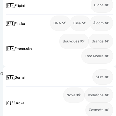
Globe
🇵🇭
Filipini
DNA
Elisa
Ålcom
🇫🇮
Finska
Bouygues
Orange
🇫🇷
Francuska
Free Mobile
G
Sure
🇬🇬
Gernzi
Nova
Vodafone
🇬🇷
Grčka
Cosmote