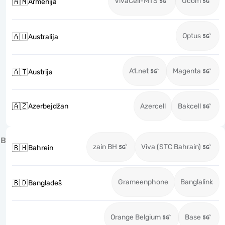
VivaCell-MTS
Ucom
🇦🇲
Armenija
Optus
🇦🇺
Australija
A1.net
Magenta
🇦🇹
Austrija
🇦🇿
Azerbejdžan
Azercell
Bakcell
B
zain BH
Viva (STC Bahrain)
🇧🇭
Bahrein
Grameenphone
Banglalink
🇧🇩
Bangladeš
Orange Belgium
Base