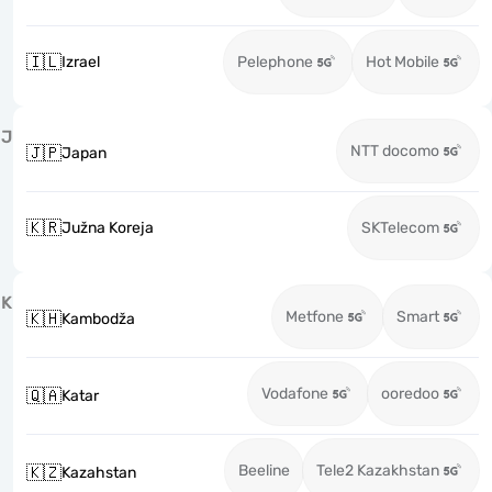
🇮🇱
Izrael
Pelephone
Hot Mobile
J
NTT docomo
🇯🇵
Japan
🇰🇷
Južna Koreja
SKTelecom
K
Metfone
Smart
🇰🇭
Kambodža
Vodafone
ooredoo
🇶🇦
Katar
Beeline
Tele2 Kazakhstan
🇰🇿
Kazahstan