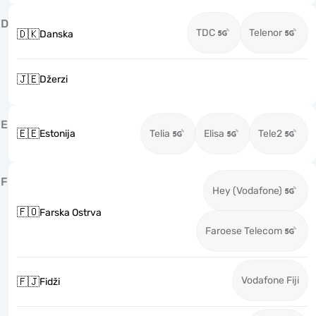
D
TDC
Telenor
🇩🇰
Danska
🇯🇪
Džerzi
E
🇪🇪
Estonija
Telia
Elisa
Tele2
F
Hey (Vodafone)
🇫🇴
Farska Ostrva
Faroese Telecom
Vodafone Fiji
🇫🇯
Fidži