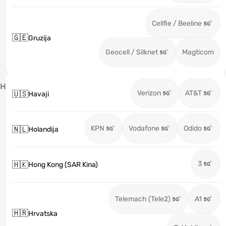
Cellfie / Beeline
🇬🇪
Gruzija
Geocell / Silknet
Magticom
H
Verizon
AT&T
🇺🇸
Havaji
KPN
Vodafone
Odido
🇳🇱
Holandija
3
🇭🇰
Hong Kong (SAR Kina)
Telemach (Tele2)
A1
🇭🇷
Hrvatska