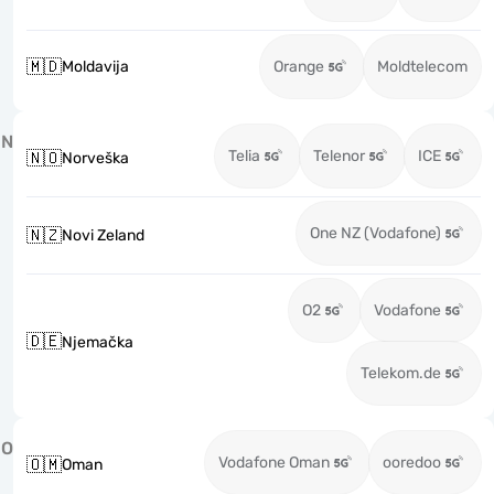
🇲🇩
Moldavija
Orange
Moldtelecom
N
Telia
Telenor
ICE
🇳🇴
Norveška
One NZ (Vodafone)
🇳🇿
Novi Zeland
O2
Vodafone
🇩🇪
Njemačka
Telekom.de
O
Vodafone Oman
ooredoo
🇴🇲
Oman