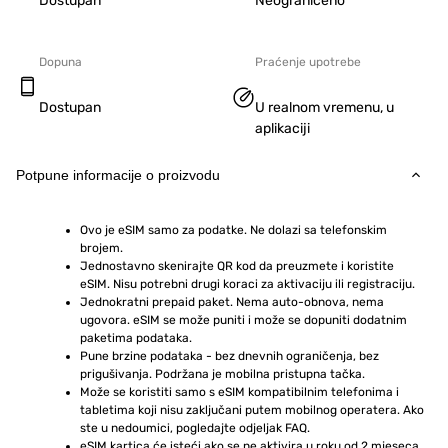
Dostupan
Neograničeno
Dopuna
Praćenje upotrebe
Dostupan
U realnom vremenu, u
aplikaciji
Potpune informacije o proizvodu
Ovo je eSIM samo za podatke. Ne dolazi sa telefonskim 
brojem.
Jednostavno skenirajte QR kod da preuzmete i koristite 
eSIM. Nisu potrebni drugi koraci za aktivaciju ili registraciju.
Jednokratni prepaid paket. Nema auto-obnova, nema 
ugovora. eSIM se može puniti i može se dopuniti dodatnim 
paketima podataka.
Pune brzine podataka - bez dnevnih ograničenja, bez 
prigušivanja. Podržana je mobilna pristupna tačka.
Može se koristiti samo s eSIM kompatibilnim telefonima i 
tabletima koji nisu zaključani putem mobilnog operatera. Ako 
ste u nedoumici, pogledajte odjeljak FAQ.
eSIM kartica će isteći ako se ne aktivira u roku od 2 mjeseca 