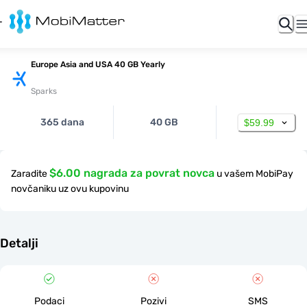
Europe Asia and USA 40 GB Yearly
Sparks
365 dana
40 GB
$59.99
$6.00 nagrada za povrat novca
Zaradite
u vašem MobiPay
novčaniku uz ovu kupovinu
Detalji
Podaci
Pozivi
SMS