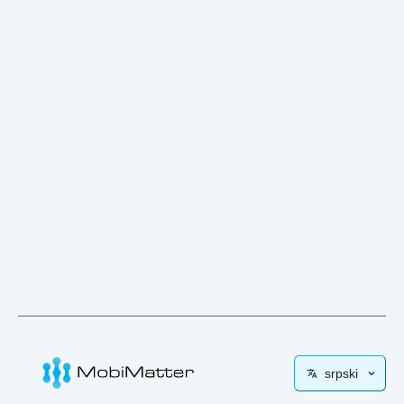
srpski