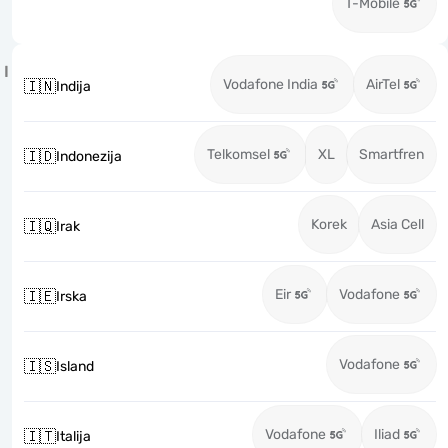
T-Mobile
I
Vodafone India
AirTel
🇮🇳
Indija
Telkomsel
XL
Smartfren
🇮🇩
Indonezija
Korek
Asia Cell
🇮🇶
Irak
Eir
Vodafone
🇮🇪
Irska
Vodafone
🇮🇸
Island
Vodafone
Iliad
🇮🇹
Italija