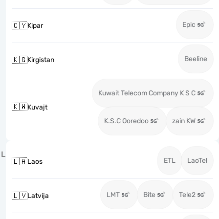
Epic
🇨🇾
Kipar
Beeline
🇰🇬
Kirgistan
Kuwait Telecom Company K S C
🇰🇼
Kuvajt
K.S.C Ooredoo
zain KW
L
ETL
LaoTel
🇱🇦
Laos
LMT
Bite
Tele2
🇱🇻
Latvija