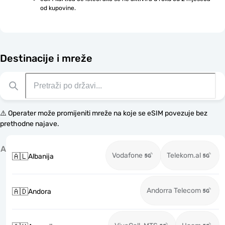
od kupovine.
Destinacije i mreže
⚠️ Operater može promijeniti mreže na koje se eSIM povezuje bez
prethodne najave.
A
Vodafone
Telekom.al
🇦🇱
Albanija
Andorra Telecom
🇦🇩
Andora