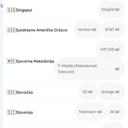
S
SingTel
🇸🇬
Singapur
Verizon
AT&T
🇺🇸
Sjedinjene Američke Države
VIP (A1)
🇲🇰
Sjeverna Makedonija
T-Mobile (Makedonski
Telecom)
O2
Orange
🇸🇰
Slovačka
Telemach
A1
🇸🇮
Slovenija