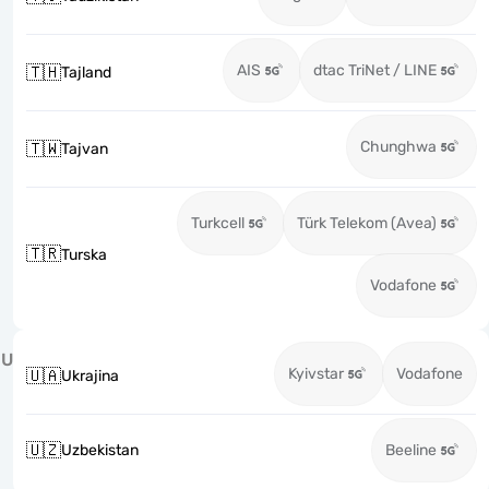
AIS
dtac TriNet / LINE
🇹🇭
Tajland
Chunghwa
🇹🇼
Tajvan
Turkcell
Türk Telekom (Avea)
🇹🇷
Turska
Vodafone
U
Kyivstar
Vodafone
🇺🇦
Ukrajina
🇺🇿
Uzbekistan
Beeline