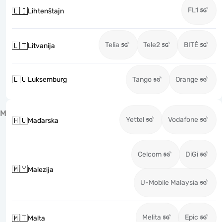
FL1
🇱🇮
Lihtenštajn
Telia
Tele2
BITĖ
🇱🇹
Litvanija
🇱🇺
Luksemburg
Tango
Orange
M
Yettel
Vodafone
🇭🇺
Mađarska
Celcom
DiGi
🇲🇾
Malezija
U-Mobile Malaysia
Melita
Epic
🇲🇹
Malta