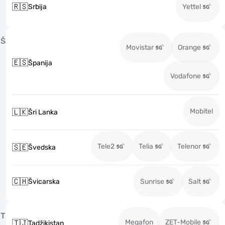
🇷🇸
Srbija
Yettel
Š
Movistar
Orange
🇪🇸
Španija
Vodafone
Mobitel
🇱🇰
Šri Lanka
Tele2
Telia
Telenor
🇸🇪
Švedska
🇨🇭
Švicarska
Sunrise
Salt
T
Megafon
ZET-Mobile
🇹🇯
Tadžikistan