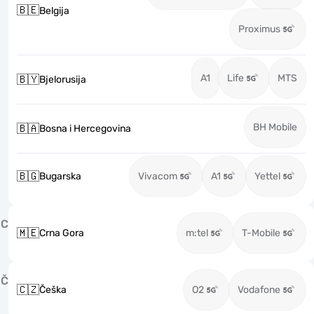
🇧🇪
Belgija
Proximus
A1
Life
MTS
🇧🇾
Bjelorusija
BH Mobile
🇧🇦
Bosna i Hercegovina
🇧🇬
Bugarska
Vivacom
A1
Yettel
C
🇲🇪
Crna Gora
m:tel
T-Mobile
Č
🇨🇿
Češka
O2
Vodafone