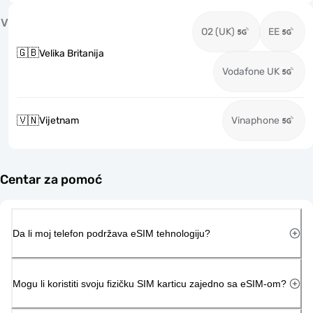
V
O2 (UK)
EE
🇬🇧
Velika Britanija
Vodafone UK
🇻🇳
Vijetnam
Vinaphone
Centar za pomoć
Da li moj telefon podržava eSIM tehnologiju?
Mogu li koristiti svoju fizičku SIM karticu zajedno sa eSIM-om?