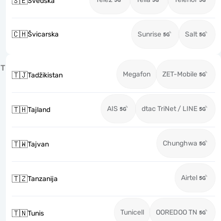
🇸🇪
Švedska
🇨🇭
Švicarska
Sunrise
Salt
T
Megafon
ZET-Mobile
🇹🇯
Tadžikistan
AIS
dtac TriNet / LINE
🇹🇭
Tajland
Chunghwa
🇹🇼
Tajvan
Airtel
🇹🇿
Tanzanija
Tunicell
OOREDOO TN
🇹🇳
Tunis