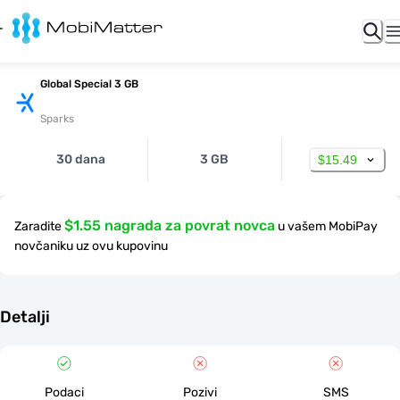
Global Special 3 GB
Sparks
30 dana
3 GB
$15.49
$1.55 nagrada za povrat novca
Zaradite
u vašem MobiPay
novčaniku uz ovu kupovinu
Detalji
Podaci
Pozivi
SMS