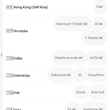
3
🇭🇰
Hong Kong (SAR Kina)
Telemach (Tele2)
A1
🇭🇷
Hrvatska
T-Mobile
I
Vodafone India
AirTel
🇮🇳
Indija
Telkomsel
XL
Smartfren
🇮🇩
Indonezija
Korek
Asia Cell
🇮🇶
Irak
Eir
Vodafone
🇮🇪
Irska