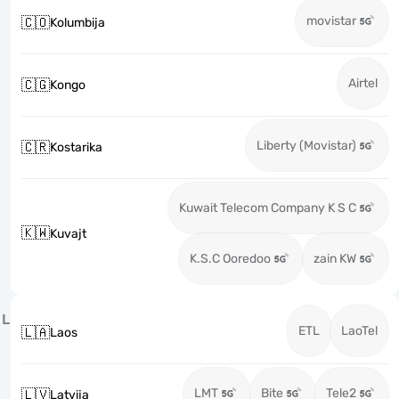
movistar
🇨🇴
Kolumbija
Airtel
🇨🇬
Kongo
Liberty (Movistar)
🇨🇷
Kostarika
Kuwait Telecom Company K S C
🇰🇼
Kuvajt
K.S.C Ooredoo
zain KW
L
ETL
LaoTel
🇱🇦
Laos
LMT
Bite
Tele2
🇱🇻
Latvija