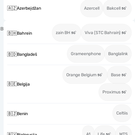
🇦🇿
Azerbejdžan
Azercell
Bakcell
B
zain BH
Viva (STC Bahrain)
🇧🇭
Bahrein
Grameenphone
Banglalink
🇧🇩
Bangladeš
Orange Belgium
Base
🇧🇪
Belgija
Proximus
Celtiis
🇧🇯
Benin
A1
Life
MTS
🇧🇾
Bjelorusija