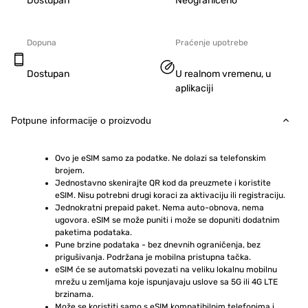
Dostupan
Neograničeno
Dopuna
Praćenje upotrebe
Dostupan
U realnom vremenu, u
aplikaciji
Potpune informacije o proizvodu
Ovo je eSIM samo za podatke. Ne dolazi sa telefonskim 
brojem.
Jednostavno skenirajte QR kod da preuzmete i koristite 
eSIM. Nisu potrebni drugi koraci za aktivaciju ili registraciju.
Jednokratni prepaid paket. Nema auto-obnova, nema 
ugovora. eSIM se može puniti i može se dopuniti dodatnim 
paketima podataka.
Pune brzine podataka - bez dnevnih ograničenja, bez 
prigušivanja. Podržana je mobilna pristupna tačka.
eSIM će se automatski povezati na veliku lokalnu mobilnu 
mrežu u zemljama koje ispunjavaju uslove sa 5G ili 4G LTE 
brzinama.
Može se koristiti samo s eSIM kompatibilnim telefonima i 