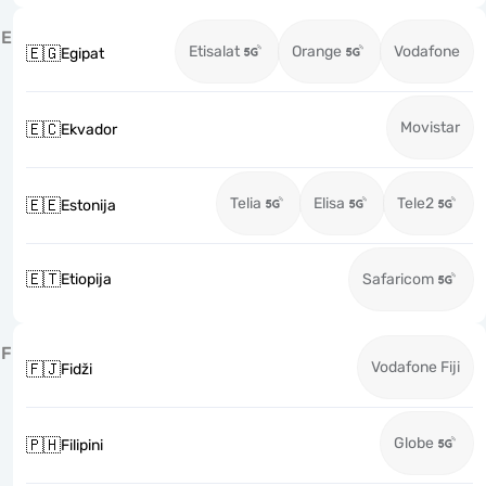
E
Etisalat
Orange
Vodafone
🇪🇬
Egipat
Movistar
🇪🇨
Ekvador
Telia
Elisa
Tele2
🇪🇪
Estonija
🇪🇹
Etiopija
Safaricom
F
Vodafone Fiji
🇫🇯
Fidži
Globe
🇵🇭
Filipini