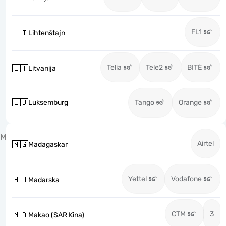
FL1
🇱🇮
Lihtenštajn
Telia
Tele2
BITĖ
🇱🇹
Litvanija
🇱🇺
Luksemburg
Tango
Orange
M
Airtel
🇲🇬
Madagaskar
Yettel
Vodafone
🇭🇺
Mađarska
CTM
3
🇲🇴
Makao (SAR Kina)