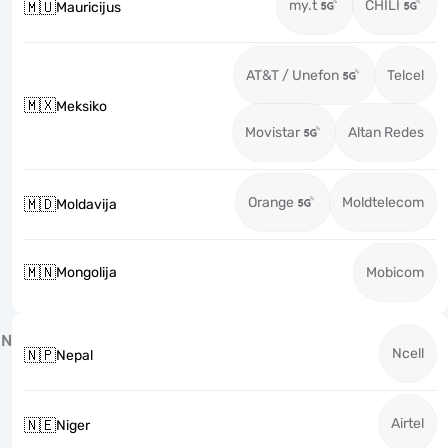
my.t
CHILI
🇲🇺
Mauricijus
AT&T / Unefon
Telcel
🇲🇽
Meksiko
Movistar
Altan Redes
Orange
Moldtelecom
🇲🇩
Moldavija
🇲🇳
Mongolija
Mobicom
N
Ncell
🇳🇵
Nepal
Airtel
🇳🇪
Niger