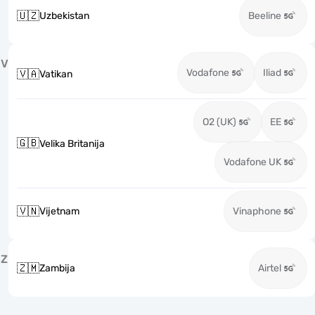
🇺🇿
Uzbekistan
Beeline
V
Vodafone
Iliad
🇻🇦
Vatikan
O2 (UK)
EE
🇬🇧
Velika Britanija
Vodafone UK
🇻🇳
Vijetnam
Vinaphone
Z
🇿🇲
Zambija
Airtel