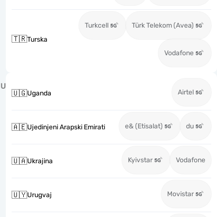
Turkcell
Türk Telekom (Avea)
🇹🇷
Turska
Vodafone
U
Airtel
🇺🇬
Uganda
e& (Etisalat)
du
🇦🇪
Ujedinjeni Arapski Emirati
Kyivstar
Vodafone
🇺🇦
Ukrajina
Movistar
🇺🇾
Urugvaj