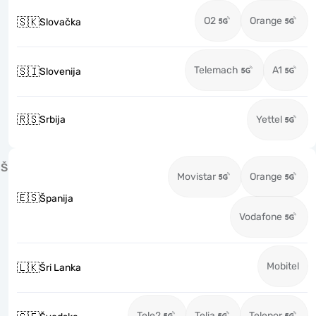
O2
Orange
🇸🇰
Slovačka
Telemach
A1
🇸🇮
Slovenija
🇷🇸
Srbija
Yettel
Š
Movistar
Orange
🇪🇸
Španija
Vodafone
Mobitel
🇱🇰
Šri Lanka
Tele2
Telia
Telenor