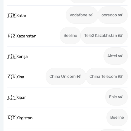
Vodafone
ooredoo
🇶🇦
Katar
Beeline
Tele2 Kazakhstan
🇰🇿
Kazahstan
Airtel
🇰🇪
Kenija
China Unicom
China Telecom
🇨🇳
Kina
Epic
🇨🇾
Kipar
Beeline
🇰🇬
Kirgistan