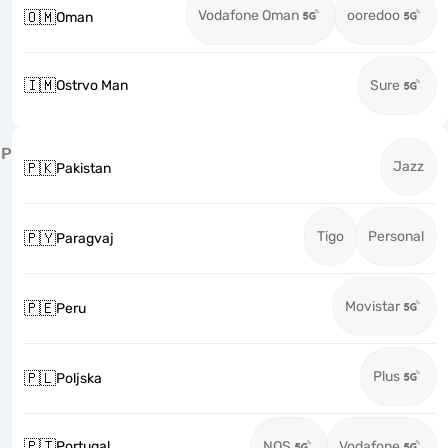
Vodafone Oman
ooredoo
🇴🇲
Oman
🇮🇲
Ostrvo Man
Sure
P
Jazz
🇵🇰
Pakistan
Tigo
Personal
🇵🇾
Paragvaj
Movistar
🇵🇪
Peru
Plus
🇵🇱
Poljska
🇵🇹
Portugal
NOS
Vodafone