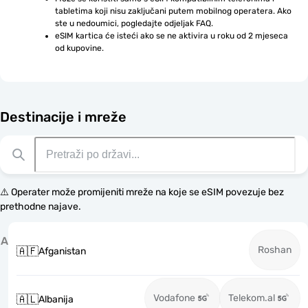
tabletima koji nisu zaključani putem mobilnog operatera. Ako 
ste u nedoumici, pogledajte odjeljak FAQ.
eSIM kartica će isteći ako se ne aktivira u roku od 2 mjeseca 
od kupovine.
Destinacije i mreže
⚠️ Operater može promijeniti mreže na koje se eSIM povezuje bez
prethodne najave.
A
Roshan
🇦🇫
Afganistan
Vodafone
Telekom.al
🇦🇱
Albanija