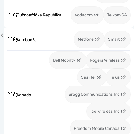
🇿🇦
Južnoafrička Republika
Vodacom
Telkom SA
K
Metfone
Smart
🇰🇭
Kambodža
Bell Mobility
Rogers Wireless
SaskTel
Telus
Bragg Communications Inc
🇨🇦
Kanada
Ice Wireless Inc
Freedom Mobile Canada