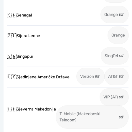
Orange
🇸🇳
Senegal
Orange
🇸🇱
Sijera Leone
SingTel
🇸🇬
Singapur
Verizon
AT&T
🇺🇸
Sjedinjene Američke Države
VIP (A1)
🇲🇰
Sjeverna Makedonija
T-Mobile (Makedonski
Telecom)