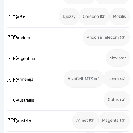
Djezzy
Ooredoo
Mobilis
🇩🇿
Alžir
Andorra Telecom
🇦🇩
Andora
Movistar
🇦🇷
Argentina
VivaCell-MTS
Ucom
🇦🇲
Armenija
Optus
🇦🇺
Australija
A1.net
Magenta
🇦🇹
Austrija