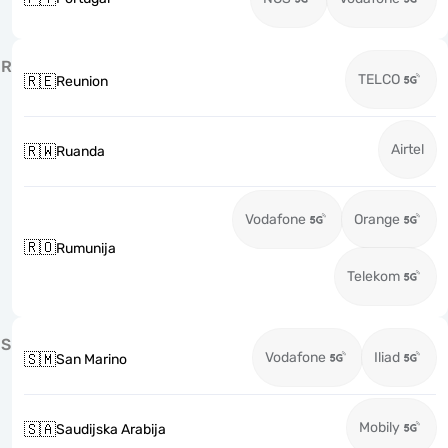
R
TELCO
🇷🇪
Reunion
Airtel
🇷🇼
Ruanda
Vodafone
Orange
🇷🇴
Rumunija
Telekom
S
Vodafone
Iliad
🇸🇲
San Marino
Mobily
🇸🇦
Saudijska Arabija