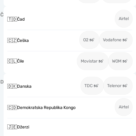
Č
Airtel
🇹🇩
Čad
O2
Vodafone
🇨🇿
Češka
🇨🇱
Čile
Movistar
WOM
D
TDC
Telenor
🇩🇰
Danska
Airtel
🇨🇩
Demokratska Republika Kongo
🇯🇪
Džerzi