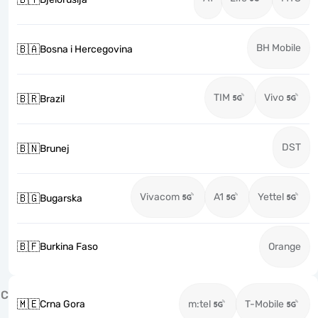
BH Mobile
🇧🇦
Bosna i Hercegovina
TIM
Vivo
🇧🇷
Brazil
DST
🇧🇳
Brunej
Vivacom
A1
Yettel
🇧🇬
Bugarska
🇧🇫
Burkina Faso
Orange
C
🇲🇪
Crna Gora
m:tel
T-Mobile