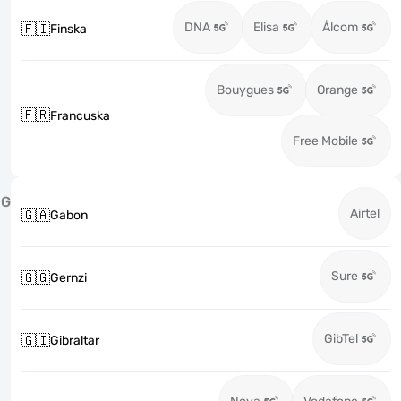
DNA
Elisa
Ålcom
🇫🇮
Finska
Bouygues
Orange
🇫🇷
Francuska
Free Mobile
G
Airtel
🇬🇦
Gabon
Sure
🇬🇬
Gernzi
GibTel
🇬🇮
Gibraltar