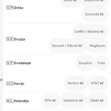
Nova
Vodafone
🇬🇷
Grčka
Cosmote
Cellfie / Beeline
🇬🇪
Gruzija
Geocell / Silknet
Magticom
🇬🇵
Gvadalupe
Dauphin
Free
H
Verizon
AT&T
🇺🇸
Havaji
KPN
Vodafone
Odido
🇳🇱
Holandija