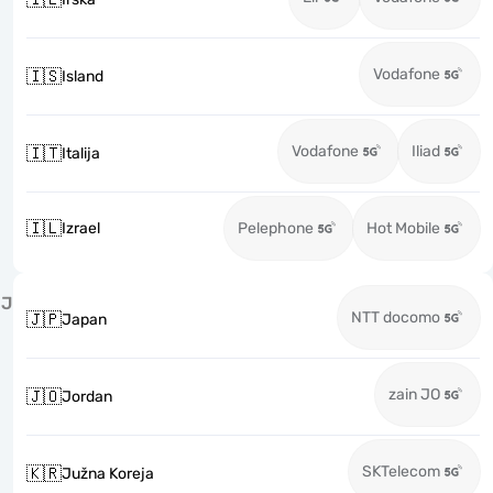
Vodafone
🇮🇸
Island
Vodafone
Iliad
🇮🇹
Italija
🇮🇱
Izrael
Pelephone
Hot Mobile
J
NTT docomo
🇯🇵
Japan
zain JO
🇯🇴
Jordan
SKTelecom
🇰🇷
Južna Koreja