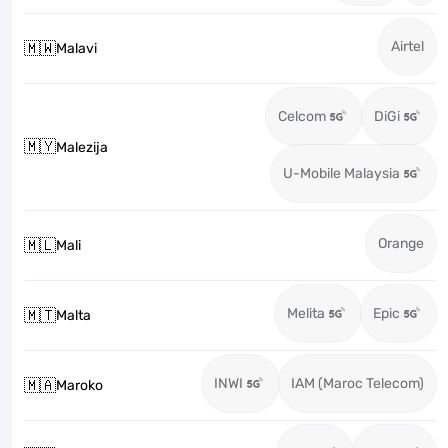
Airtel
🇲🇼
Malavi
Celcom
DiGi
🇲🇾
Malezija
U-Mobile Malaysia
Orange
🇲🇱
Mali
Melita
Epic
🇲🇹
Malta
INWI
IAM (Maroc Telecom)
🇲🇦
Maroko