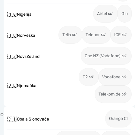
Airtel
Glo
🇳🇬
Nigerija
Telia
Telenor
ICE
🇳🇴
Norveška
One NZ (Vodafone)
🇳🇿
Novi Zeland
O2
Vodafone
🇩🇪
Njemačka
Telekom.de
O
Orange CI
🇨🇮
Obala Slonovače