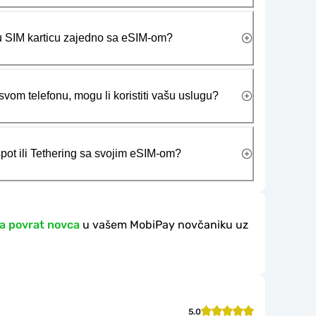
ičku SIM karticu zajedno sa eSIM-om?
vom telefonu, mogu li koristiti vašu uslugu?
tspot ili Tethering sa svojim eSIM-om?
a povrat novca
u vašem MobiPay novčaniku uz
5.0