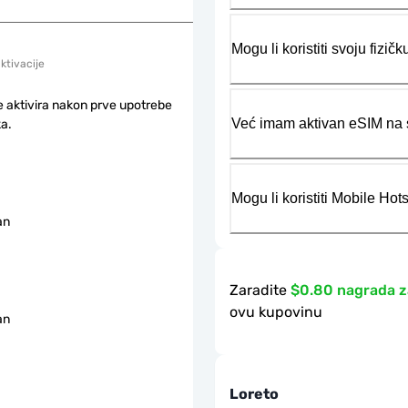
Mogu li koristiti svoju fiz
aktivacije
e aktivira nakon prve upotrebe
Već imam aktivan eSIM na s
a.
Mogu li koristiti Mobile Ho
an
Zaradite
$0.80 nagrada z
ovu kupovinu
an
Loreto