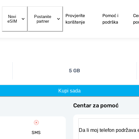
Provjerite
Pomoć i
Ce
Novi
Postanite
eSIM
partner
korištenje
podrška
po
5 GB
Kupi sada
Centar za pomoć
Da li moj telefon podržava
SMS