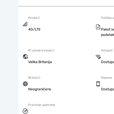
Mreža
Politika 
4G/LTE
Paket s
podatak
IP usmjeravanje
Hotspot
Velika Britanija
Dostup
Brzina
Dopuna
Neograničeno
Dostup
Praćenje upotrebe