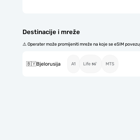
Destinacije i mreže
⚠️ Operater može promijeniti mreže na koje se eSIM povezu
🇧🇾
Bjelorusija
A1
Life
MTS