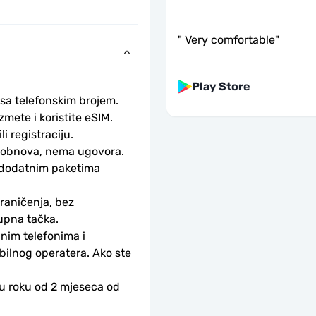
"
Very comfortable
"
Play Store
 sa telefonskim brojem.
ete i koristite eSIM. 
li registraciju.
obnova, nema ugovora. 
 dodatnim paketima 
aničenja, bez 
upna tačka.
nim telefonima i 
bilnog operatera. Ako ste 
 u roku od 2 mjeseca od 