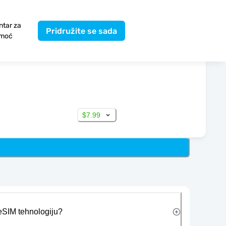
ntar za
Pridružite se sada
moć
$7.99
 eSIM tehnologiju?