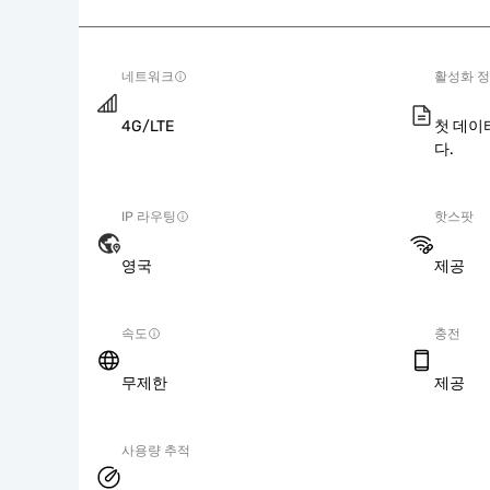
네트워크
활성화 
4G/LTE
첫 데이
다.
IP 라우팅
핫스팟
영국
제공
속도
충전
무제한
제공
사용량 추적