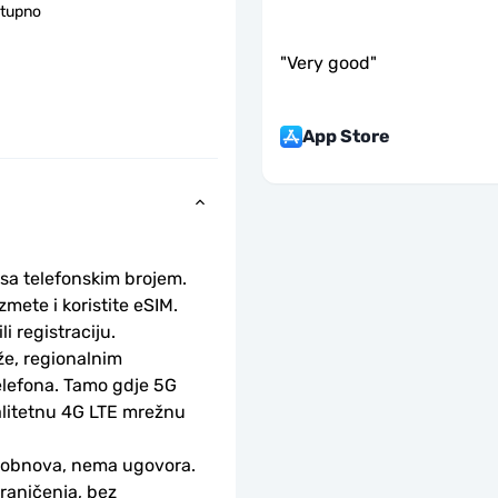
stupno
"
Very good
"
App Store
 sa telefonskim brojem.
ete i koristite eSIM. 
li registraciju.
e, regionalnim 
lefona. Tamo gdje 5G 
alitetnu 4G LTE mrežnu 
-obnova, nema ugovora.
aničenja, bez 