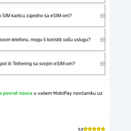
ičku SIM karticu zajedno sa eSIM-om?
vom telefonu, mogu li koristiti vašu uslugu?
tspot ili Tethering sa svojim eSIM-om?
a povrat novca
u vašem MobiPay novčaniku uz
5.0