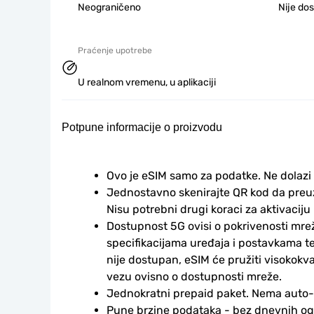
Neograničeno
Nije do
Praćenje upotrebe
U realnom vremenu, u aplikaciji
Potpune informacije o proizvodu
Ovo je eSIM samo za podatke. Ne dolazi
Jednostavno skenirajte QR kod da preuzm
Nisu potrebni drugi koraci za aktivaciju i
Dostupnost 5G ovisi o pokrivenosti mrež
specifikacijama uređaja i postavkama te
nije dostupan, eSIM će pružiti visokokv
vezu ovisno o dostupnosti mreže.
Jednokratni prepaid paket. Nema auto
Pune brzine podataka - bez dnevnih ogr