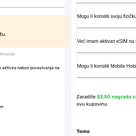
Mogu li koristiti svoju fiz
žu.
Već imam aktivan eSIM na s
aktivacije
Mogu li koristiti Mobile Ho
e aktivira nakon povezivanja na
Zaradite
$3.50 nagrada z
ovu kupovinu
an
Tomo