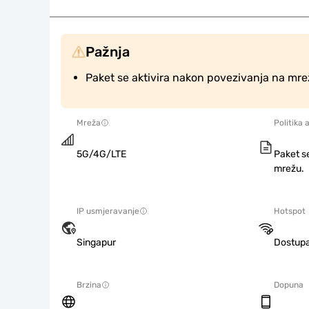
Pažnja
Paket se aktivira nakon povezivanja na mre
Mreža
Politika 
5G/4G/LTE
Paket s
mrežu.
IP usmjeravanje
Hotspot
Singapur
Dostup
Brzina
Dopuna