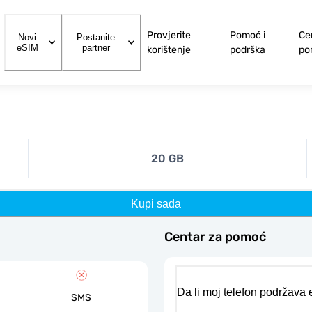
Provjerite
Pomoć i
Ce
Novi
Postanite
eSIM
partner
korištenje
podrška
po
20 GB
Kupi sada
Centar za pomoć
Da li moj telefon podržava
SMS