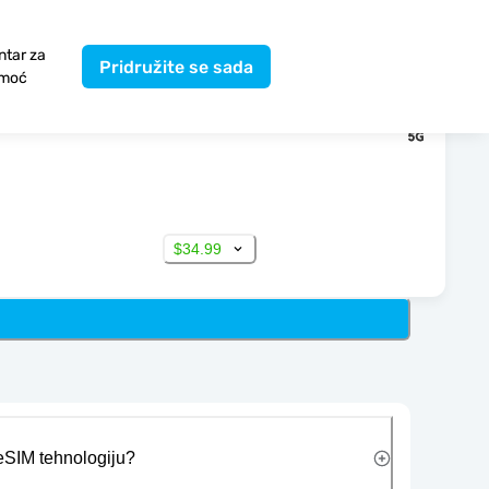
ntar za
Pridružite se sada
moć
$34.99
 eSIM tehnologiju?