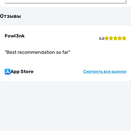
Отзывы
Fowl3nk
5.0
"
Best recommendation so far
"
App Store
Смотреть все оценки