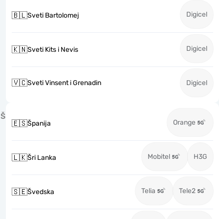
Digicel
🇧🇱
Sveti Bartolomej
Digicel
🇰🇳
Sveti Kits i Nevis
🇻🇨
Sveti Vinsent i Grenadin
Digicel
Š
Orange
🇪🇸
Španija
Mobitel
H3G
🇱🇰
Šri Lanka
Telia
Tele2
🇸🇪
Švedska