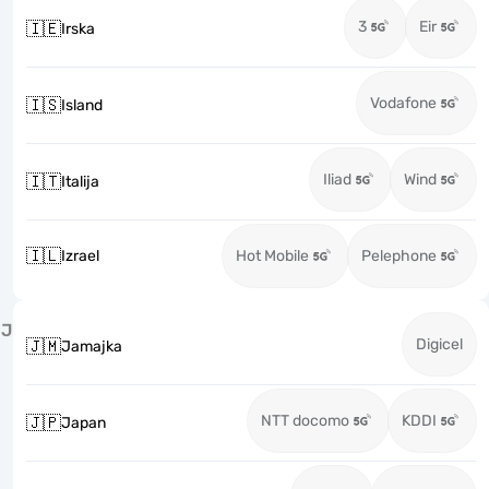
3
Eir
🇮🇪
Irska
Vodafone
🇮🇸
Island
Iliad
Wind
🇮🇹
Italija
🇮🇱
Izrael
Hot Mobile
Pelephone
J
Digicel
🇯🇲
Jamajka
NTT docomo
KDDI
🇯🇵
Japan