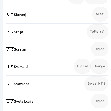
A1
🇸🇮
Slovenija
Yettel
🇷🇸
Srbija
Digicel
🇸🇷
Surinam
Digicel
Orange
🇲🇫
Sv. Martin
Swazi MTN
🇸🇿
Svazilend
Digicel
🇱🇨
Sveta Lucija