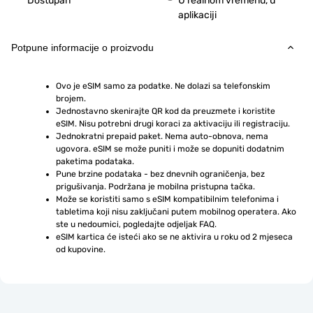
Dostupan
U realnom vremenu, u
aplikaciji
Potpune informacije o proizvodu
Ovo je eSIM samo za podatke. Ne dolazi sa telefonskim 
brojem.
Jednostavno skenirajte QR kod da preuzmete i koristite 
eSIM. Nisu potrebni drugi koraci za aktivaciju ili registraciju.
Jednokratni prepaid paket. Nema auto-obnova, nema 
ugovora. eSIM se može puniti i može se dopuniti dodatnim 
paketima podataka.
Pune brzine podataka - bez dnevnih ograničenja, bez 
prigušivanja. Podržana je mobilna pristupna tačka.
Može se koristiti samo s eSIM kompatibilnim telefonima i 
tabletima koji nisu zaključani putem mobilnog operatera. Ako 
ste u nedoumici, pogledajte odjeljak FAQ.
eSIM kartica će isteći ako se ne aktivira u roku od 2 mjeseca 
od kupovine.