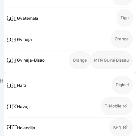
Tigo
🇬🇹
Gvatemala
Orange
🇬🇳
Gvineja
🇬🇼
Gvineja-Bisao
Orange
MTN Guiné Bissau
H
Digicel
🇭🇹
Haiti
T-Mobile
🇺🇸
Havaji
KPN
🇳🇱
Holandija