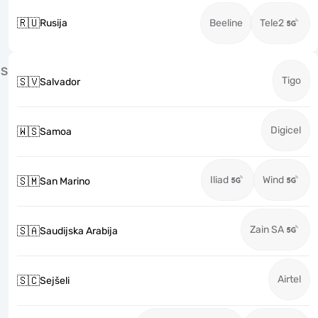
🇷🇺
Rusija
Beeline
Tele2
S
Tigo
🇸🇻
Salvador
Digicel
🇼🇸
Samoa
Iliad
Wind
🇸🇲
San Marino
Zain SA
🇸🇦
Saudijska Arabija
Airtel
🇸🇨
Sejšeli