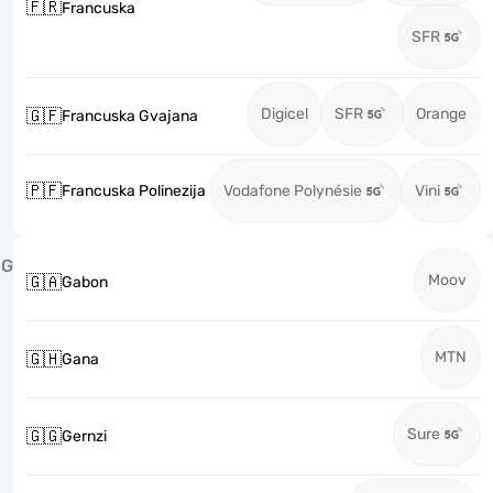
🇫🇷
Francuska
SFR
Digicel
SFR
Orange
🇬🇫
Francuska Gvajana
🇵🇫
Francuska Polinezija
Vodafone Polynésie
Vini
G
Moov
🇬🇦
Gabon
MTN
🇬🇭
Gana
Sure
🇬🇬
Gernzi