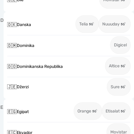
D
Telia
Nuuuday
🇩🇰
Danska
Digicel
🇩🇲
Dominika
Altice
🇩🇴
Dominikanska Republika
🇯🇪
Džerzi
Sure
E
Orange
Etisalat
🇪🇬
Egipat
Movistar
🇪🇨
Ekvador