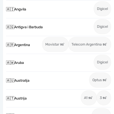
Digicel
🇦🇮
Angvila
Digicel
🇦🇬
Antigva i Barbuda
Movistar
Telecom Argentina
🇦🇷
Argentina
Digicel
🇦🇼
Aruba
Optus
🇦🇺
Australija
A1
3
🇦🇹
Austrija