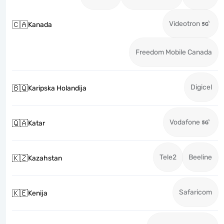
Videotron
🇨🇦
Kanada
Freedom Mobile Canada
Digicel
🇧🇶
Karipska Holandija
Vodafone
🇶🇦
Katar
Tele2
Beeline
🇰🇿
Kazahstan
Safaricom
🇰🇪
Kenija