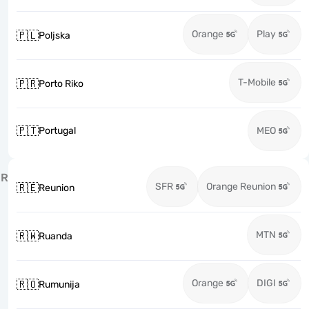
Orange
Play
🇵🇱
Poljska
T-Mobile
🇵🇷
Porto Riko
🇵🇹
Portugal
MEO
R
SFR
Orange Reunion
🇷🇪
Reunion
MTN
🇷🇼
Ruanda
Orange
DIGI
🇷🇴
Rumunija