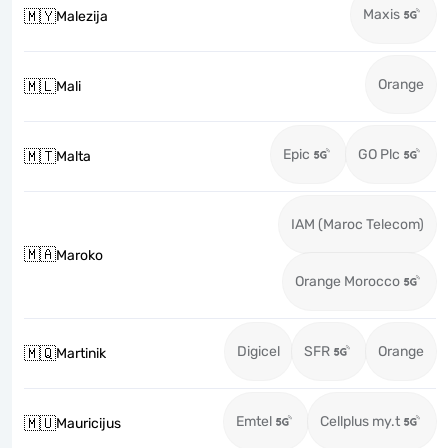
Maxis
🇲🇾
Malezija
Orange
🇲🇱
Mali
Epic
GO Plc
🇲🇹
Malta
IAM (Maroc Telecom)
🇲🇦
Maroko
Orange Morocco
Digicel
SFR
Orange
🇲🇶
Martinik
Emtel
Cellplus my.t
🇲🇺
Mauricijus