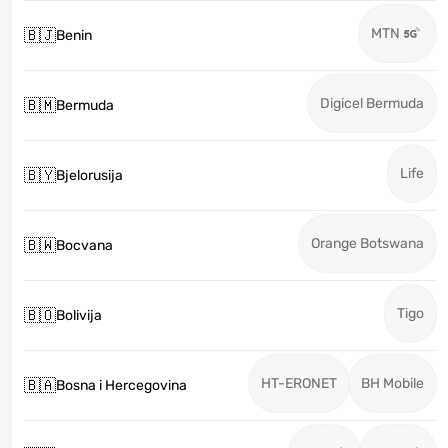
MTN
🇧🇯
Benin
Digicel Bermuda
🇧🇲
Bermuda
Life
🇧🇾
Bjelorusija
Orange Botswana
🇧🇼
Bocvana
Tigo
🇧🇴
Bolivija
HT-ERONET
BH Mobile
🇧🇦
Bosna i Hercegovina