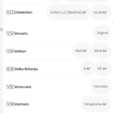
🇺🇿
Uzbekistan
Unitel LLC (Beeline)
Ucell
V
Digicel
🇻🇺
Vanuatu
Iliad
Wind
🇻🇦
Vatikan
3
EE
🇬🇧
Velika Britanija
movistar
🇻🇪
Venecuela
🇻🇳
Vijetnam
Vinaphone