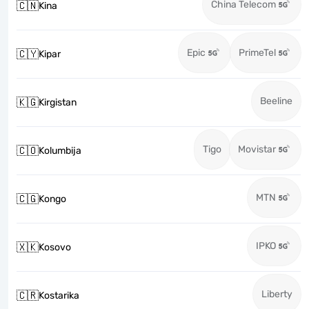
China Telecom
🇨🇳
Kina
Epic
PrimeTel
🇨🇾
Kipar
Beeline
🇰🇬
Kirgistan
Tigo
Movistar
🇨🇴
Kolumbija
MTN
🇨🇬
Kongo
IPKO
🇽🇰
Kosovo
Liberty
🇨🇷
Kostarika