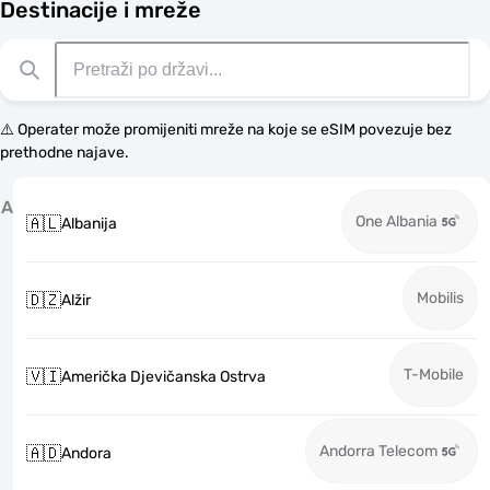
Destinacije i mreže
⚠️ Operater može promijeniti mreže na koje se eSIM povezuje bez
prethodne najave.
A
One Albania
🇦🇱
Albanija
Mobilis
🇩🇿
Alžir
T-Mobile
🇻🇮
Američka Djevičanska Ostrva
Andorra Telecom
🇦🇩
Andora