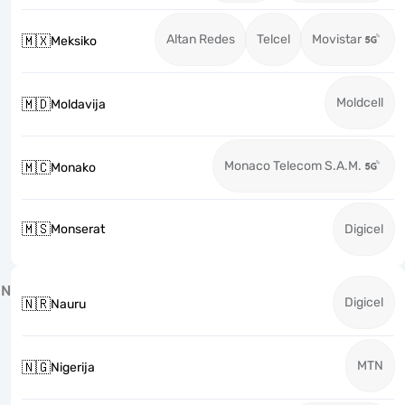
Altan Redes
Telcel
Movistar
🇲🇽
Meksiko
Moldcell
🇲🇩
Moldavija
Monaco Telecom S.A.M.
🇲🇨
Monako
🇲🇸
Monserat
Digicel
N
Digicel
🇳🇷
Nauru
MTN
🇳🇬
Nigerija