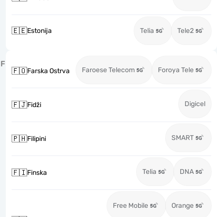
🇪🇪
Estonija
Telia
Tele2
F
Faroese Telecom
Foroya Tele
🇫🇴
Farska Ostrva
Digicel
🇫🇯
Fidži
SMART
🇵🇭
Filipini
Telia
DNA
🇫🇮
Finska
Free Mobile
Orange