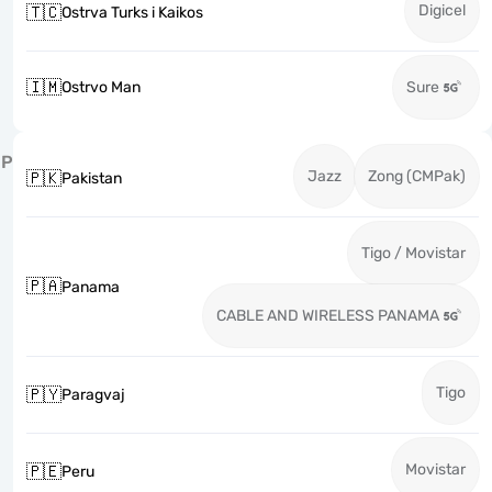
Digicel
🇹🇨
Ostrva Turks i Kaikos
🇮🇲
Ostrvo Man
Sure
P
Jazz
Zong (CMPak)
🇵🇰
Pakistan
Tigo / Movistar
🇵🇦
Panama
CABLE AND WIRELESS PANAMA
Tigo
🇵🇾
Paragvaj
Movistar
🇵🇪
Peru