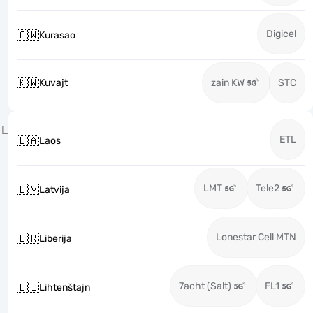
Digicel
🇨🇼
Kurasao
🇰🇼
Kuvajt
zain KW
STC
L
ETL
🇱🇦
Laos
LMT
Tele2
🇱🇻
Latvija
Lonestar Cell MTN
🇱🇷
Liberija
7acht (Salt)
FL1
🇱🇮
Lihtenštajn