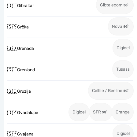
Gibtelecom
🇬🇮
Gibraltar
Nova
🇬🇷
Grčka
Digicel
🇬🇩
Grenada
Tusass
🇬🇱
Grenland
Cellfie / Beeline
🇬🇪
Gruzija
Digicel
SFR
Orange
🇬🇵
Gvadalupe
Digicel
🇬🇾
Gvajana