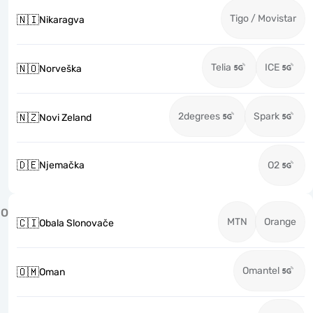
Tigo / Movistar
🇳🇮
Nikaragva
Telia
ICE
🇳🇴
Norveška
2degrees
Spark
🇳🇿
Novi Zeland
🇩🇪
Njemačka
O2
O
MTN
Orange
🇨🇮
Obala Slonovače
Omantel
🇴🇲
Oman