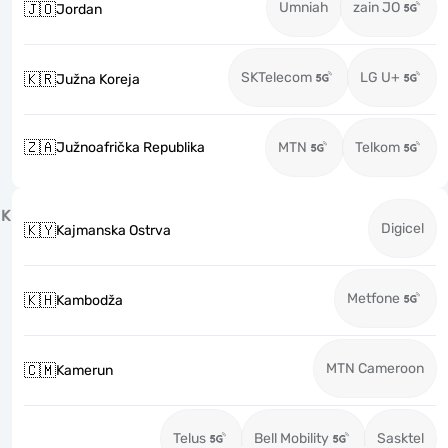
Umniah
zain JO
🇯🇴
Jordan
SKTelecom
LG U+
🇰🇷
Južna Koreja
🇿🇦
Južnoafrička Republika
MTN
Telkom
K
Digicel
🇰🇾
Kajmanska Ostrva
Metfone
🇰🇭
Kambodža
MTN Cameroon
🇨🇲
Kamerun
Telus
Bell Mobility
Sasktel