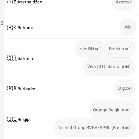
🇦🇿
Azerbejdžan
Azercell
B
Aliv
🇧🇸
Bahami
zain BH
Batelco
🇧🇭
Bahrein
Viva (STC Bahrain)
Digicel
🇧🇧
Barbados
Orange Belgium
🇧🇪
Belgija
Telenet Group BVBA/SPRL (Base)