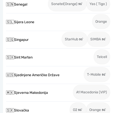
Sonatel(Orange)
Yas ( Tigo )
🇸🇳
Senegal
Orange
🇸🇱
Sijera Leone
StarHub
SIMBA
🇸🇬
Singapur
Telcell
🇸🇽
Sint Marten
T-Mobile
🇺🇸
Sjedinjene Američke Države
A1 Macedonia (VIP)
🇲🇰
Sjeverna Makedonija
O2
Orange
🇸🇰
Slovačka