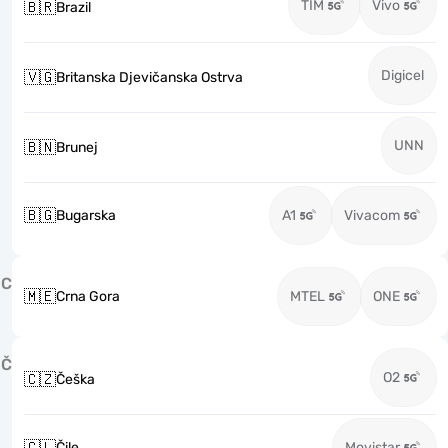
TIM
Vivo
🇧🇷
Brazil
Digicel
🇻🇬
Britanska Djevičanska Ostrva
UNN
🇧🇳
Brunej
🇧🇬
Bugarska
A1
Vivacom
C
🇲🇪
Crna Gora
MTEL
ONE
Č
O2
🇨🇿
Češka
🇨🇱
Čile
Movistar