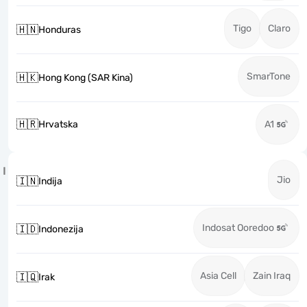
Tigo
Claro
🇭🇳
Honduras
SmarTone
🇭🇰
Hong Kong (SAR Kina)
🇭🇷
Hrvatska
A1
I
Jio
🇮🇳
Indija
Indosat Ooredoo
🇮🇩
Indonezija
Asia Cell
Zain Iraq
🇮🇶
Irak