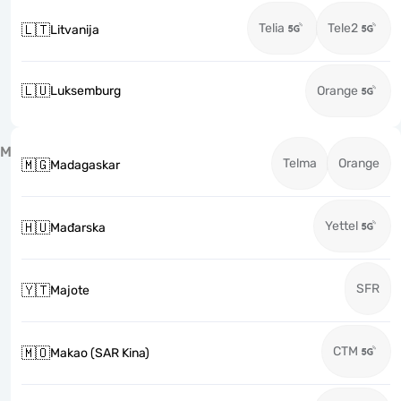
Telia
Tele2
🇱🇹
Litvanija
🇱🇺
Luksemburg
Orange
M
Telma
Orange
🇲🇬
Madagaskar
Yettel
🇭🇺
Mađarska
SFR
🇾🇹
Majote
CTM
🇲🇴
Makao (SAR Kina)