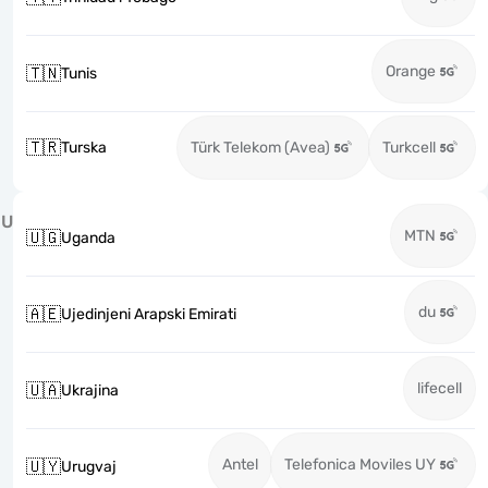
Orange
🇹🇳
Tunis
🇹🇷
Turska
Türk Telekom (Avea)
Turkcell
U
MTN
🇺🇬
Uganda
du
🇦🇪
Ujedinjeni Arapski Emirati
lifecell
🇺🇦
Ukrajina
Antel
Telefonica Moviles UY
🇺🇾
Urugvaj