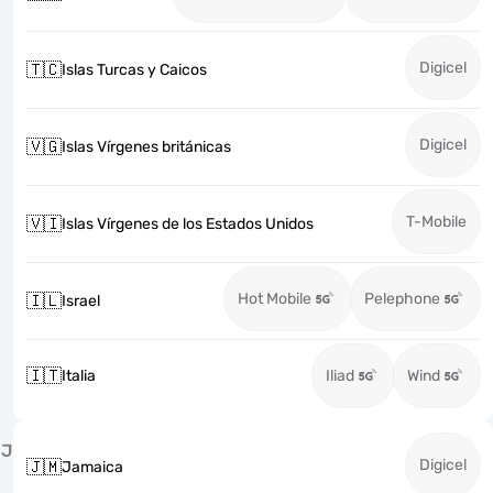
Digicel
🇹🇨
Islas Turcas y Caicos
Digicel
🇻🇬
Islas Vírgenes británicas
T-Mobile
🇻🇮
Islas Vírgenes de los Estados Unidos
Hot Mobile
Pelephone
🇮🇱
Israel
🇮🇹
Italia
Iliad
Wind
J
Digicel
🇯🇲
Jamaica