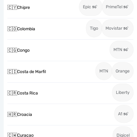
Epic
PrimeTel
🇨🇾
Chipre
Tigo
Movistar
🇨🇴
Colombia
MTN
🇨🇬
Congo
MTN
Orange
🇨🇮
Costa de Marfil
Liberty
🇨🇷
Costa Rica
A1
🇭🇷
Croacia
🇨🇼
Curaçao
Digicel