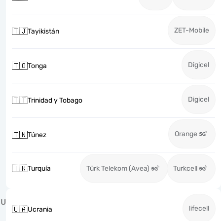
ZET-Mobile
🇹🇯
Tayikistán
Digicel
🇹🇴
Tonga
Digicel
🇹🇹
Trinidad y Tobago
Orange
🇹🇳
Túnez
🇹🇷
Turquía
Türk Telekom (Avea)
Turkcell
U
lifecell
🇺🇦
Ucrania