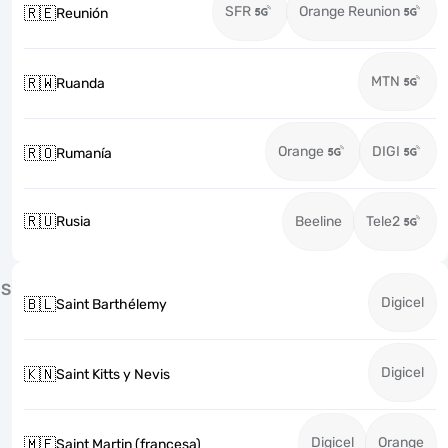
SFR
Orange Reunion
🇷🇪
Reunión
MTN
🇷🇼
Ruanda
Orange
DIGI
🇷🇴
Rumanía
🇷🇺
Rusia
Beeline
Tele2
S
Digicel
🇧🇱
Saint Barthélemy
Digicel
🇰🇳
Saint Kitts y Nevis
Digicel
Orange
🇲🇫
Saint Martin (francesa)