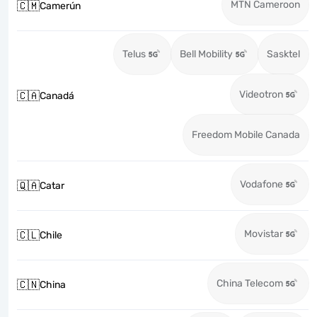
MTN Cameroon
🇨🇲
Camerún
Telus
Bell Mobility
Sasktel
Videotron
🇨🇦
Canadá
Freedom Mobile Canada
Vodafone
🇶🇦
Catar
Movistar
🇨🇱
Chile
China Telecom
🇨🇳
China