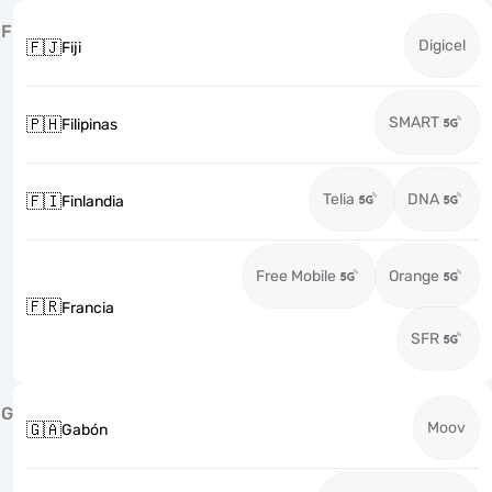
F
Digicel
🇫🇯
Fiji
SMART
🇵🇭
Filipinas
Telia
DNA
🇫🇮
Finlandia
Free Mobile
Orange
🇫🇷
Francia
SFR
G
Moov
🇬🇦
Gabón