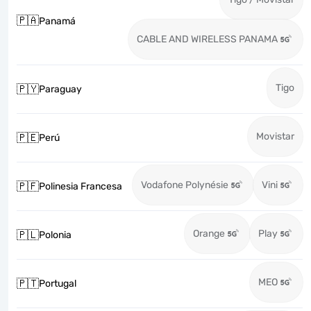
🇵🇦
Panamá
CABLE AND WIRELESS PANAMA
Tigo
🇵🇾
Paraguay
Movistar
🇵🇪
Perú
Vodafone Polynésie
Vini
🇵🇫
Polinesia Francesa
Orange
Play
🇵🇱
Polonia
MEO
🇵🇹
Portugal