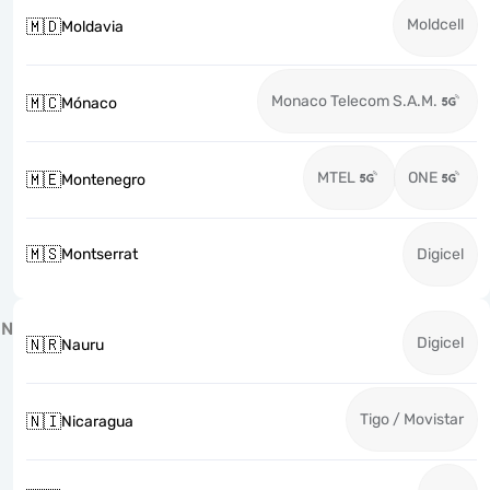
Moldcell
🇲🇩
Moldavia
Monaco Telecom S.A.M.
🇲🇨
Mónaco
MTEL
ONE
🇲🇪
Montenegro
🇲🇸
Montserrat
Digicel
N
Digicel
🇳🇷
Nauru
Tigo / Movistar
🇳🇮
Nicaragua