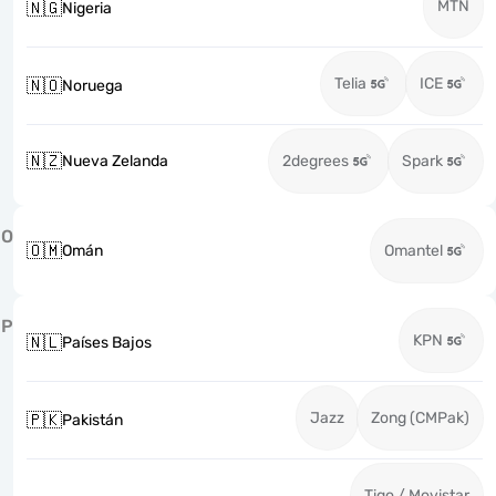
MTN
🇳🇬
Nigeria
Telia
ICE
🇳🇴
Noruega
🇳🇿
Nueva Zelanda
2degrees
Spark
O
🇴🇲
Omán
Omantel
P
KPN
🇳🇱
Países Bajos
Jazz
Zong (CMPak)
🇵🇰
Pakistán
Tigo / Movistar