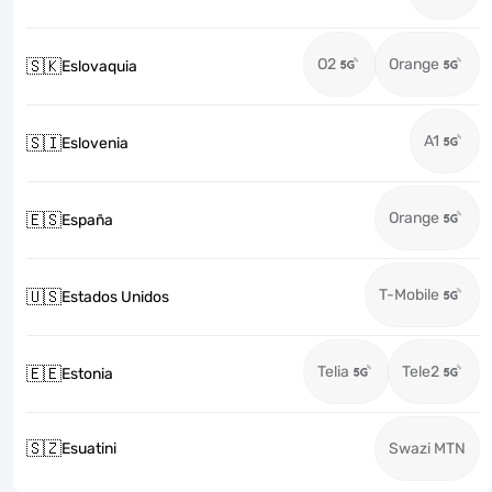
O2
Orange
🇸🇰
Eslovaquia
A1
🇸🇮
Eslovenia
Orange
🇪🇸
España
T-Mobile
🇺🇸
Estados Unidos
Telia
Tele2
🇪🇪
Estonia
🇸🇿
Esuatini
Swazi MTN