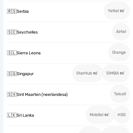
Yettel
🇷🇸
Serbia
Airtel
🇸🇨
Seychelles
Orange
🇸🇱
Sierra Leona
StarHub
SIMBA
🇸🇬
Singapur
Telcell
🇸🇽
Sint Maarten (neerlandesa)
Mobitel
H3G
🇱🇰
Sri Lanka