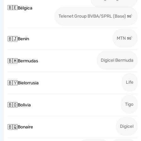
🇧🇪
Bélgica
Telenet Group BVBA/SPRL (Base)
MTN
🇧🇯
Benin
Digicel Bermuda
🇧🇲
Bermudas
Life
🇧🇾
Bielorrusia
Tigo
🇧🇴
Bolivia
Digicel
🇧🇶
Bonaire