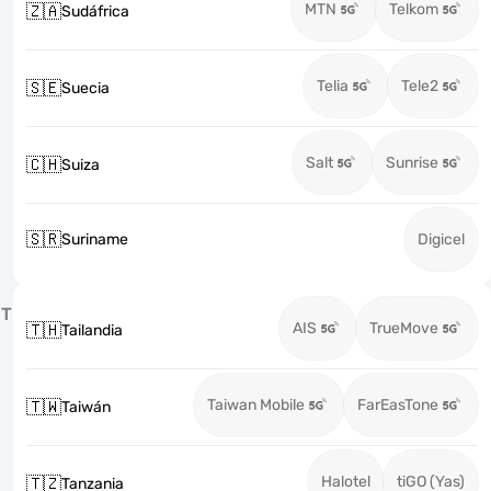
MTN
Telkom
🇿🇦
Sudáfrica
Telia
Tele2
🇸🇪
Suecia
Salt
Sunrise
🇨🇭
Suiza
🇸🇷
Suriname
Digicel
T
AIS
TrueMove
🇹🇭
Tailandia
Taiwan Mobile
FarEasTone
🇹🇼
Taiwán
Halotel
tiGO (Yas)
🇹🇿
Tanzania