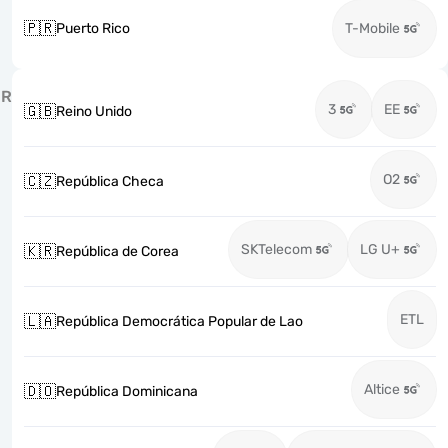
🇵🇷
Puerto Rico
T-Mobile
R
3
EE
🇬🇧
Reino Unido
O2
🇨🇿
República Checa
SKTelecom
LG U+
🇰🇷
República de Corea
ETL
🇱🇦
República Democrática Popular de Lao
Altice
🇩🇴
República Dominicana