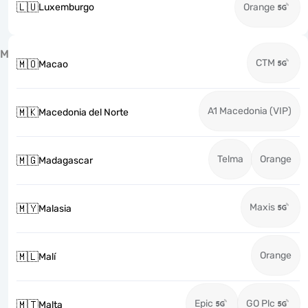
🇱🇺
Luxemburgo
Orange
M
CTM
🇲🇴
Macao
A1 Macedonia (VIP)
🇲🇰
Macedonia del Norte
Telma
Orange
🇲🇬
Madagascar
Maxis
🇲🇾
Malasia
Orange
🇲🇱
Malí
Epic
GO Plc
🇲🇹
Malta