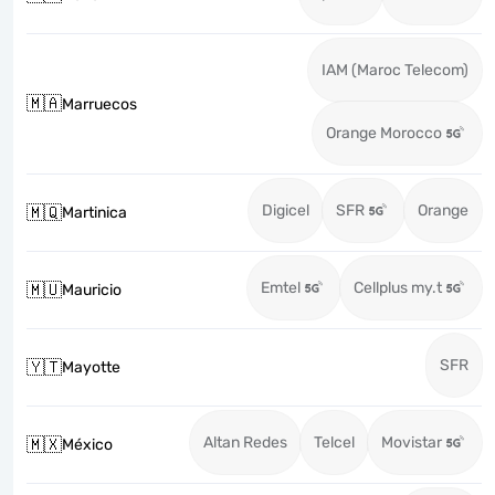
IAM (Maroc Telecom)
🇲🇦
Marruecos
Orange Morocco
Digicel
SFR
Orange
🇲🇶
Martinica
Emtel
Cellplus my.t
🇲🇺
Mauricio
SFR
🇾🇹
Mayotte
Altan Redes
Telcel
Movistar
🇲🇽
México