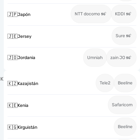
NTT docomo
KDDI
🇯🇵
Japón
Sure
🇯🇪
Jersey
🇯🇴
Jordania
Umniah
zain JO
K
Tele2
Beeline
🇰🇿
Kazajistán
Safaricom
🇰🇪
Kenia
Beeline
🇰🇬
Kirguistán