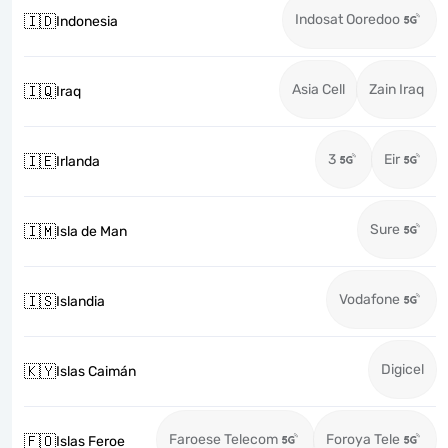
Indosat Ooredoo
🇮🇩
Indonesia
Asia Cell
Zain Iraq
🇮🇶
Iraq
3
Eir
🇮🇪
Irlanda
Sure
🇮🇲
Isla de Man
Vodafone
🇮🇸
Islandia
Digicel
🇰🇾
Islas Caimán
Faroese Telecom
Foroya Tele
🇫🇴
Islas Feroe