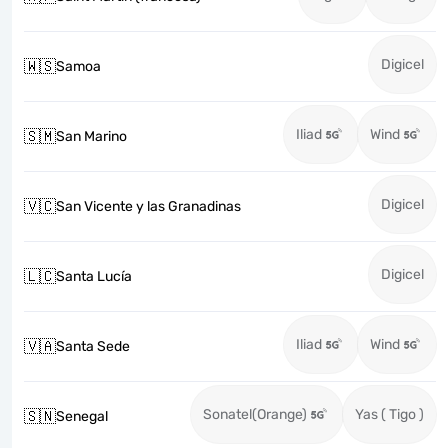
Digicel
🇼🇸
Samoa
Iliad
Wind
🇸🇲
San Marino
Digicel
🇻🇨
San Vicente y las Granadinas
Digicel
🇱🇨
Santa Lucía
Iliad
Wind
🇻🇦
Santa Sede
Sonatel(Orange)
Yas ( Tigo )
🇸🇳
Senegal