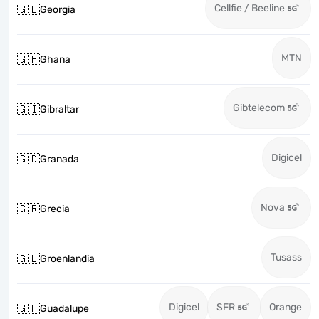
Cellfie / Beeline
🇬🇪
Georgia
MTN
🇬🇭
Ghana
Gibtelecom
🇬🇮
Gibraltar
Digicel
🇬🇩
Granada
Nova
🇬🇷
Grecia
Tusass
🇬🇱
Groenlandia
Digicel
SFR
Orange
🇬🇵
Guadalupe