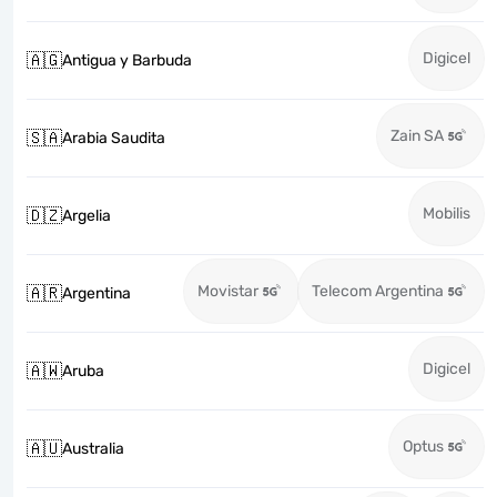
Digicel
🇦🇬
Antigua y Barbuda
Zain SA
🇸🇦
Arabia Saudita
Mobilis
🇩🇿
Argelia
Movistar
Telecom Argentina
🇦🇷
Argentina
Digicel
🇦🇼
Aruba
Optus
🇦🇺
Australia