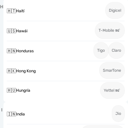
H
Digicel
🇭🇹
Haití
T-Mobile
🇺🇸
Hawái
Tigo
Claro
🇭🇳
Honduras
SmarTone
🇭🇰
Hong Kong
🇭🇺
Hungría
Yettel
I
Jio
🇮🇳
India