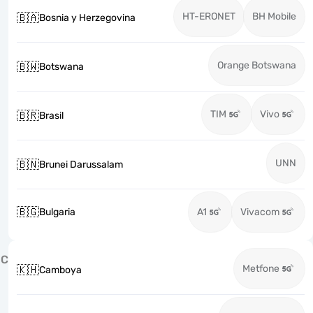
HT-ERONET
BH Mobile
🇧🇦
Bosnia y Herzegovina
Orange Botswana
🇧🇼
Botswana
TIM
Vivo
🇧🇷
Brasil
UNN
🇧🇳
Brunei Darussalam
🇧🇬
Bulgaria
A1
Vivacom
C
Metfone
🇰🇭
Camboya