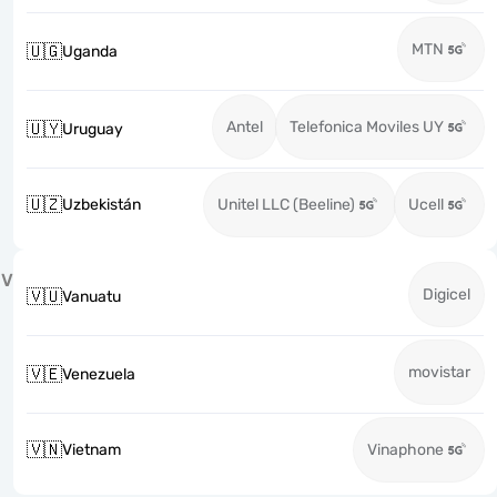
MTN
🇺🇬
Uganda
Antel
Telefonica Moviles UY
🇺🇾
Uruguay
🇺🇿
Uzbekistán
Unitel LLC (Beeline)
Ucell
V
Digicel
🇻🇺
Vanuatu
movistar
🇻🇪
Venezuela
🇻🇳
Vietnam
Vinaphone