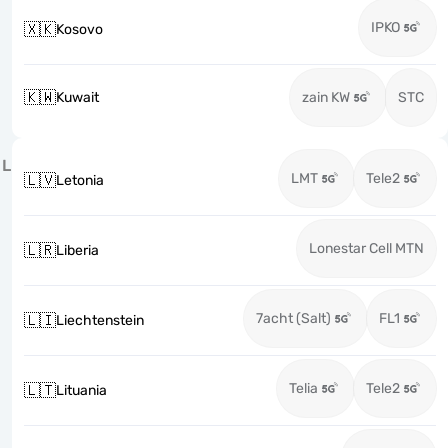
IPKO
🇽🇰
Kosovo
🇰🇼
Kuwait
zain KW
STC
L
LMT
Tele2
🇱🇻
Letonia
Lonestar Cell MTN
🇱🇷
Liberia
7acht (Salt)
FL1
🇱🇮
Liechtenstein
Telia
Tele2
🇱🇹
Lituania