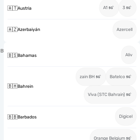
A1
3
🇦🇹
Austria
🇦🇿
Azerbaiyán
Azercell
B
Aliv
🇧🇸
Bahamas
zain BH
Batelco
🇧🇭
Bahrein
Viva (STC Bahrain)
Digicel
🇧🇧
Barbados
Orange Belgium