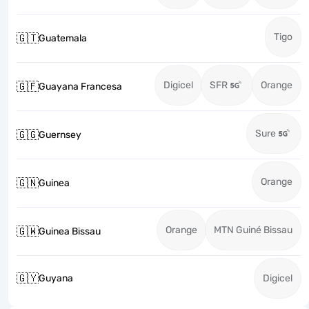
Tigo
🇬🇹
Guatemala
Digicel
SFR
Orange
🇬🇫
Guayana Francesa
Sure
🇬🇬
Guernsey
Orange
🇬🇳
Guinea
Orange
MTN Guiné Bissau
🇬🇼
Guinea Bissau
🇬🇾
Guyana
Digicel