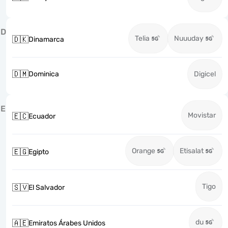
D
Telia
Nuuuday
🇩🇰
Dinamarca
🇩🇲
Dominica
Digicel
E
Movistar
🇪🇨
Ecuador
Orange
Etisalat
🇪🇬
Egipto
Tigo
🇸🇻
El Salvador
du
🇦🇪
Emiratos Árabes Unidos