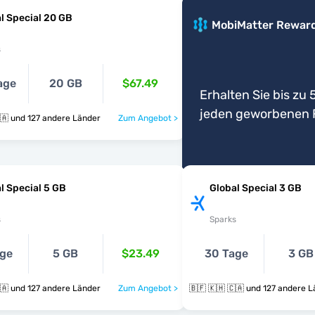
l Special 20 GB
MobiMatter Rewar
s
age
20 GB
$67.49
Erhalten Sie bis zu 5
jeden geworbenen 
🇧🇫 🇰🇭 🇨🇦 und 127 andere Länder
Zum Angebot >
l Special 5 GB
Global Special 3 GB
s
Sparks
age
5 GB
$23.49
30 Tage
3 GB
🇧🇫 🇰🇭 🇨🇦 und 127 andere Länder
Zum Angebot >
🇧🇫 🇰🇭 🇨🇦 und 127 ande