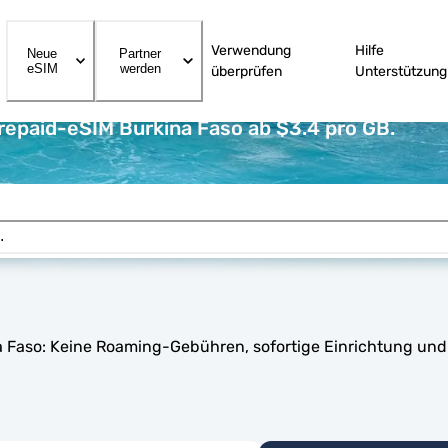
Verwendung
Hilfe
Neue
Partner
eSIM
werden
überprüfen
Unterstützung
repaid-eSIM Burkina Faso ab $3.4 pro GB.
na Faso: Keine Roaming-Gebühren, sofortige Einrichtung un