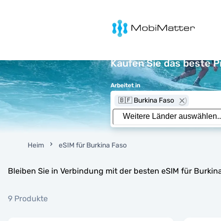
MobiMatter
Kaufen Sie das beste P
Arbeitet in
🇧🇫 Burkina Faso
Heim
eSIM für Burkina Faso
Bleiben Sie in Verbindung mit der besten eSIM für Burki
9 Produkte