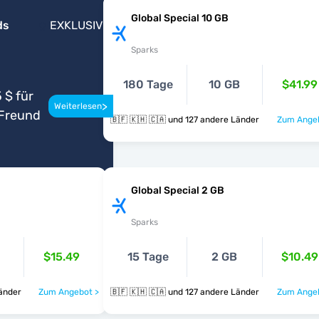
Global Special 10 GB
ds
EXKLUSIV
Sparks
180 Tage
10 GB
$41.99
 $ für
>
Weiterlesen
Freund
🇧🇫 🇰🇭 🇨🇦 und 127 andere Länder
Zum Angeb
Global Special 2 GB
Sparks
$15.49
15 Tage
2 GB
$10.49
re Länder
Zum Angebot >
🇧🇫 🇰🇭 🇨🇦 und 127 andere Länder
Zum Angeb