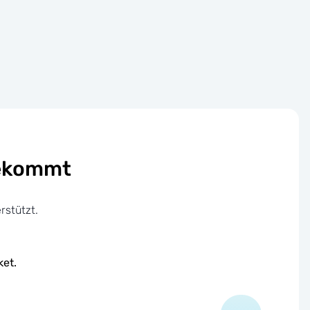
bekommt
rstützt.
ket.