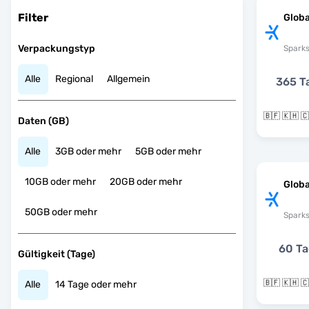
Filter
Globa
Verpackungstyp
Spark
Alle
Regional
Allgemein
365 T
Daten (GB)
Alle
3GB oder mehr
5GB oder mehr
10GB oder mehr
20GB oder mehr
Globa
50GB oder mehr
Spark
60 T
Gültigkeit (Tage)
Alle
14 Tage oder mehr