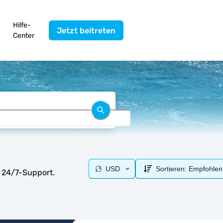
Hilfe-
Jetzt beitreten
Center
USD
Sortieren:
Empfohlen
d 24/7-Support.