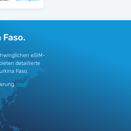
a Faso.
chwinglichen eSIM-
eten detaillierte
urkina Faso.
ierung.
Hier