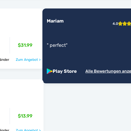
Mariam
4.0
$31.99
"
perfect
"
re Länder
Zum Angebot >
Play Store
Alle Bewertungen anz
$13.99
re Länder
Zum Angebot >