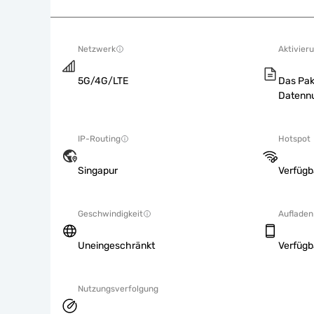
Netzwerk
Aktivieru
5G/4G/LTE
Das Pak
Datennu
IP-Routing
Hotspot
Singapur
Verfügb
Geschwindigkeit
Aufladen
Uneingeschränkt
Verfügb
Nutzungsverfolgung