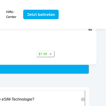
Hilfe-
Jetzt beitreten
Center
$7.99
ie eSIM-Technologie?