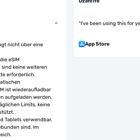
Ozanlife
"
I've been using this for ye
App Store
ügt nicht über eine 
ie eSIM 
sind keine weiteren 
te erforderlich.
atischen 
M ist wiederaufladbar 
en aufgeladen werden.
glichen Limits, keine 
tützt.
d Tablets verwendbar, 
ebunden sind. Im 
eich.