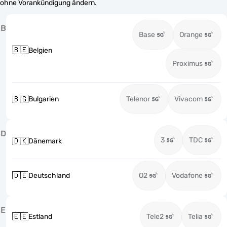
ohne Vorankündigung ändern.
B
Base
Orange
🇧🇪
Belgien
Proximus
🇧🇬
Bulgarien
Telenor
Vivacom
D
3
TDC
🇩🇰
Dänemark
🇩🇪
Deutschland
O2
Vodafone
E
🇪🇪
Estland
Tele2
Telia