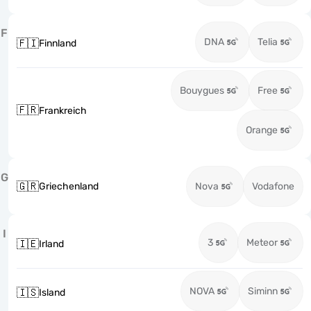
F
DNA
Telia
🇫🇮
Finnland
Bouygues
Free
🇫🇷
Frankreich
Orange
G
🇬🇷
Griechenland
Nova
Vodafone
I
3
Meteor
🇮🇪
Irland
NOVA
Siminn
🇮🇸
Island