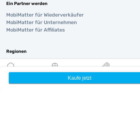
Ein Partner werden
MobiMatter für Wiederverkäufer
MobiMatter für Unternehmen
MobiMatter für Affiliates
Regionen
eSIM für Europa
eSIM für Asien
eSIM für Amerika
Kaufe jetzt
Heim
Meine eSIMs
Belohnung
eSIM für Naher Osten
eSIM für Ozeanien
eSIM für Afrika
Länder
eSIM für Vereinigte Staaten