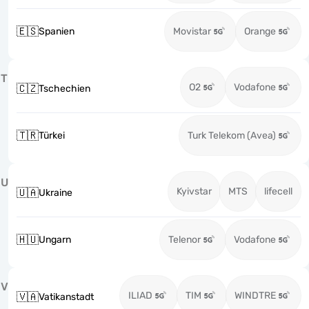
🇪🇸
Spanien
Movistar
Orange
T
O2
Vodafone
🇨🇿
Tschechien
🇹🇷
Türkei
Turk Telekom (Avea)
U
Kyivstar
MTS
lifecell
🇺🇦
Ukraine
🇭🇺
Ungarn
Telenor
Vodafone
V
ILIAD
TIM
WINDTRE
🇻🇦
Vatikanstadt