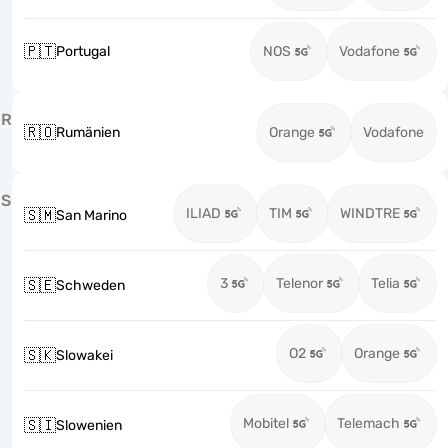
🇵🇹
Portugal
NOS
Vodafone
R
🇷🇴
Rumänien
Orange
Vodafone
S
ILIAD
TIM
WINDTRE
🇸🇲
San Marino
3
Telenor
Telia
🇸🇪
Schweden
O2
Orange
🇸🇰
Slowakei
Mobitel
Telemach
🇸🇮
Slowenien