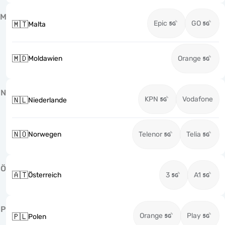
M
Epic
GO
🇲🇹
Malta
🇲🇩
Moldawien
Orange
N
KPN
Vodafone
🇳🇱
Niederlande
🇳🇴
Norwegen
Telenor
Telia
Ö
🇦🇹
Österreich
3
A1
P
Orange
Play
🇵🇱
Polen