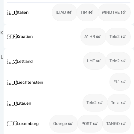
🇮🇹
Italien
ILIAD
TIM
WINDTRE
K
🇭🇷
Kroatien
A1 HR
Tele2
L
LMT
Tele2
🇱🇻
Lettland
FL1
🇱🇮
Liechtenstein
Tele2
Telia
🇱🇹
Litauen
🇱🇺
Luxemburg
Orange
POST
TANGO