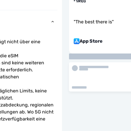
נסארי
"
The best there is
"
App Store
ügt nicht über eine 
ie eSIM 
sind keine weiteren 
te erforderlich.
atischen 
glichen Limits, keine 
tützt.
tzabdeckung, regionalen 
ellungen ab. Wo 5G nicht 
etzverfügbarkeit eine 