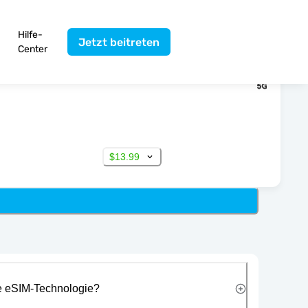
Hilfe-
Jetzt beitreten
Center
$13.99
ie eSIM-Technologie?