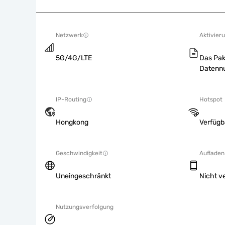
Netzwerk
Aktivieru
5G/4G/LTE
Das Pak
Datennu
IP-Routing
Hotspot
Hongkong
Verfügb
Geschwindigkeit
Aufladen
Uneingeschränkt
Nicht v
Nutzungsverfolgung