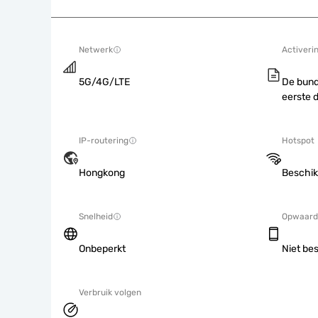
Netwerk
Activeri
5G/4G/LTE
De bund
eerste 
IP-routering
Hotspot
Hongkong
Beschik
Snelheid
Opwaard
Onbeperkt
Niet be
Verbruik volgen