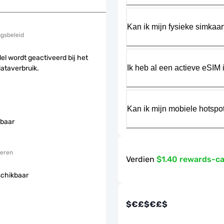
Kan ik mijn fysieke simkaa
ngsbeleid
el wordt geactiveerd bij het
Ik heb al een actieve eSIM i
dataverbruik.
Kan ik mijn mobiele hotspo
baar
eren
Verdien
$1.40 rewards-c
schikbaar
$€£$€£$