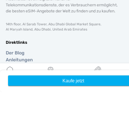
Telekommunikationsdienste, der es Verbrauchern ermöglicht,
die besten eSIM-Angebote der Welt zu finden und zu kaufen.
14th floor, Al Sarab Tower, Abu Dhabi Global Market Square,
Al Maryah Island, Abu Dhabi, United Arab Emirates
Direktlinks
Der Blog
Anleitungen
Um
Hilfe Unterstützung
Terms & amp; Bedingungen
Kaufe jetzt
Heim
Meine eSIMs
Belohnung
Datenschutzrichtlinie
Lieferung, Rückerstattungsrichtlinie
Seitenverzeichnis
Affiliate
Reiseziele