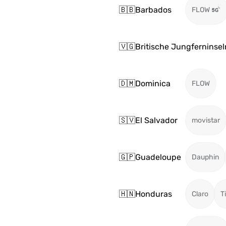
🇧🇧
Barbados
FLOW
🇻🇬
Britische Jungferninsel
🇩🇲
Dominica
FLOW
🇸🇻
El Salvador
movistar
🇬🇵
Guadeloupe
Dauphin
🇭🇳
Honduras
Claro
T