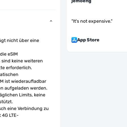
jemoeng
"
It's not expensive.
"
App Store
ügt nicht über eine 
ie eSIM 
sind keine weiteren 
te erforderlich.
atischen 
M ist wiederaufladbar 
en aufgeladen werden.
glichen Limits, keine 
tützt.
sch eine Verbindung zu 
t 4G LTE-