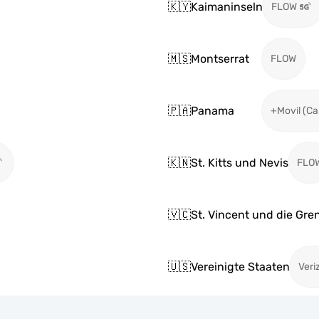
🇰🇾
Kaimaninseln
FLOW
🇲🇸
Montserrat
FLOW
🇵🇦
Panama
+Movil (Ca
🇰🇳
St. Kitts und Nevis
FLO
🇻🇨
St. Vincent und die Gr
🇺🇸
Vereinigte Staaten
Veri