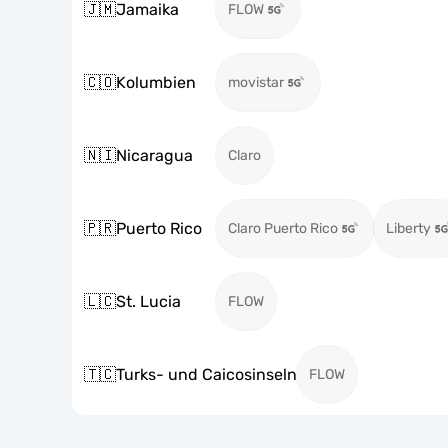
🇯🇲
Jamaika
FLOW
🇨🇴
Kolumbien
movistar
🇳🇮
Nicaragua
Claro
🇵🇷
Puerto Rico
Claro Puerto Rico
Liberty
🇱🇨
St. Lucia
FLOW
🇹🇨
Turks- und Caicosinseln
FLOW