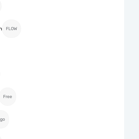
n
FLOW
Free
igo