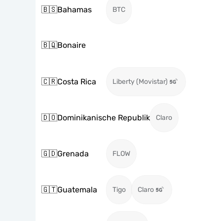
🇧🇸
Bahamas
BTC
🇧🇶
Bonaire
🇨🇷
Costa Rica
Liberty (Movistar)
🇩🇴
Dominikanische Republik
Claro
🇬🇩
Grenada
FLOW
🇬🇹
Guatemala
Tigo
Claro