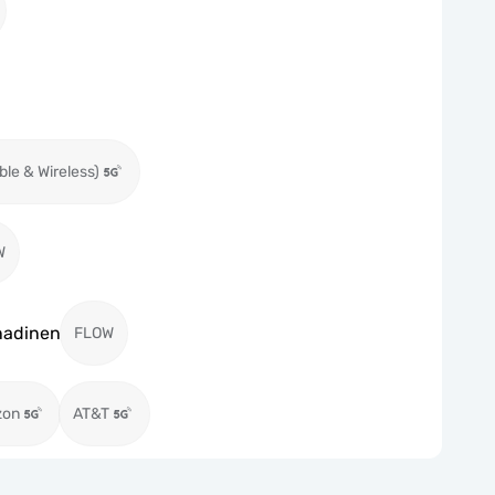
ble & Wireless)
W
enadinen
FLOW
zon
AT&T