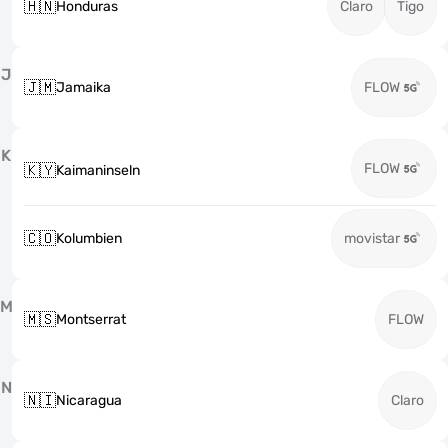
🇭🇳
Honduras
Claro
Tigo
J
🇯🇲
Jamaika
FLOW
K
FLOW
🇰🇾
Kaimaninseln
🇨🇴
Kolumbien
movistar
M
🇲🇸
Montserrat
FLOW
N
🇳🇮
Nicaragua
Claro