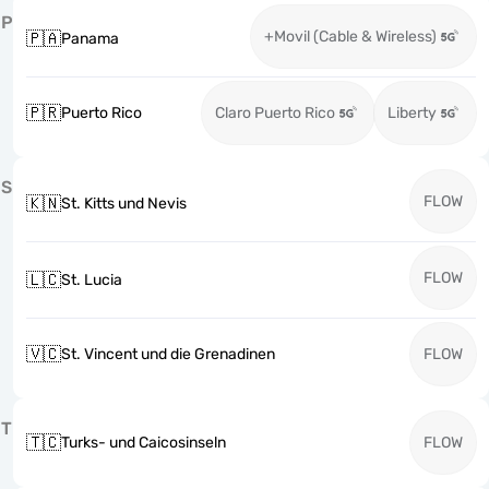
P
+Movil (Cable & Wireless)
🇵🇦
Panama
🇵🇷
Puerto Rico
Claro Puerto Rico
Liberty
S
FLOW
🇰🇳
St. Kitts und Nevis
FLOW
🇱🇨
St. Lucia
🇻🇨
St. Vincent und die Grenadinen
FLOW
T
🇹🇨
Turks- und Caicosinseln
FLOW