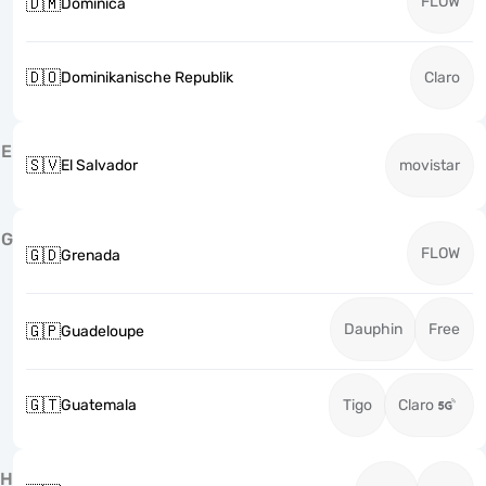
FLOW
🇩🇲
Dominica
🇩🇴
Dominikanische Republik
Claro
E
🇸🇻
El Salvador
movistar
G
FLOW
🇬🇩
Grenada
Dauphin
Free
🇬🇵
Guadeloupe
🇬🇹
Guatemala
Tigo
Claro
H