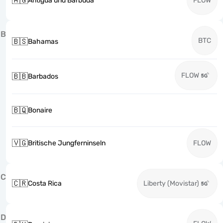
🇦🇬
Antigua und Barbuda
FLOW
B
BTC
🇧🇸
Bahamas
FLOW
🇧🇧
Barbados
🇧🇶
Bonaire
🇻🇬
Britische Jungferninseln
FLOW
C
🇨🇷
Costa Rica
Liberty (Movistar)
D