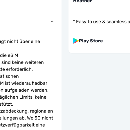
Heather
"
Easy to use & seamless a
Play Store
ügt nicht über eine 
ie eSIM 
sind keine weiteren 
te erforderlich.
atischen 
M ist wiederaufladbar 
en aufgeladen werden.
glichen Limits, keine 
tützt.
tzabdeckung, regionalen 
ellungen ab. Wo 5G nicht 
etzverfügbarkeit eine 