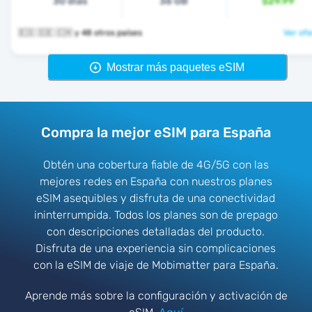
30 días
36 GB
$29.99
🇪🇸 🇸🇪 🇨🇭 y 48 otros países
Ver ofe
Mostrar más paquetes eSIM
Compra la mejor eSIM para España
Obtén una cobertura fiable de 4G/5G con las
mejores redes en España con nuestros planes
eSIM asequibles y disfruta de una conectividad
ininterrumpida. Todos los planes son de prepago
con descripciones detalladas del producto.
Disfruta de una experiencia sin complicaciones
con la eSIM de viaje de Mobimatter para España.
Aprende más sobre la configuración y activación de