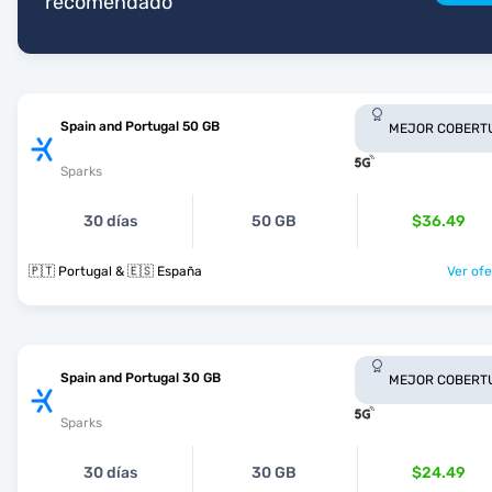
recomendado
Spain and Portugal 50 GB
MEJOR COBERT
Sparks
30 días
50 GB
$36.49
🇵🇹 Portugal & 🇪🇸 España
Ver ofe
Spain and Portugal 30 GB
MEJOR COBERT
Sparks
30 días
30 GB
$24.49