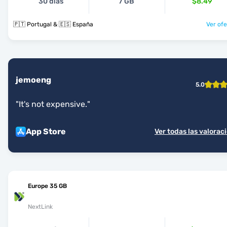
30 días
7 GB
$8.49
🇵🇹 Portugal & 🇪🇸 España
Ver ofe
jemoeng
5.0
"
It's not expensive.
"
App Store
Ver todas las valorac
Europe 35 GB
NextLink