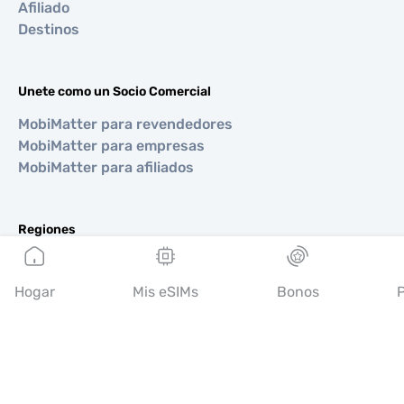
Afiliado
Destinos
Unete como un Socio Comercial
MobiMatter para revendedores
MobiMatter para empresas
MobiMatter para afiliados
Regiones
eSIM para Europa
eSIM para Asia
Hogar
Mis eSIMs
Bonos
P
eSIM para Américas
eSIM para Medio Oriente
eSIM para Oceanía
eSIM para África