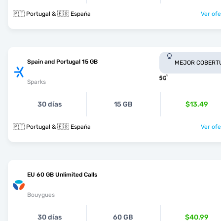
🇵🇹 Portugal & 🇪🇸 España
Ver ofe
Spain and Portugal 15 GB
MEJOR COBERT
Sparks
30 días
15 GB
$13.49
🇵🇹 Portugal & 🇪🇸 España
Ver ofe
EU 60 GB Unlimited Calls
Bouygues
30 días
60 GB
$40.99