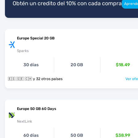
Obtén un credito del 10% con cada compra
Aprend
Europe Special 20 GB
Sparks
30 días
20 GB
$18.49
🇪🇸 🇸🇪 🇨🇭 y 32 otros países
Ver ofe
Europe 50 GB 60 Days
NextLink
60 días
50 GB
$38.99