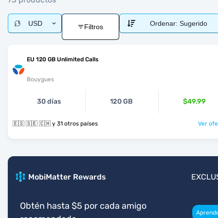
USD
Ordenar:
Sugerido
Filtros
EU 120 GB Unlimited Calls
Bouygues
30 días
120 GB
$49.99
🇪🇸 🇸🇪 🇨🇭 y 31 otros países
Ver ofe
MobiMatter Rewards
EXCLU
Obtén hasta $5 por cada amigo
Aprend