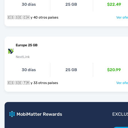
30 días
25 GB
$22.49
🇪🇸 🇸🇪 🇨🇭 y 40 otros países
Ver ofe
Europe 25 GB
NextLink
30 días
25 GB
$20.99
🇪🇸 🇸🇪 🇹🇷 y 33 otros países
Ver ofe
MobiMatter Rewards
EXCLU