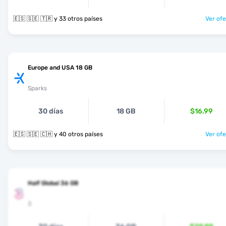
🇪🇸 🇸🇪 🇹🇷 y 33 otros países
Ver ofe
Europe and USA 18 GB
Sparks
30 días
18 GB
$16.99
🇪🇸 🇸🇪 🇨🇭 y 40 otros países
Ver ofe
Half Global 36 GB
3