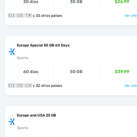
30 días
35 GB
$26.99
🇪🇸 🇸🇪 🇹🇷 y 33 otros países
Ver ofe
Europe Special 50 GB 60 Days
Sparks
60 días
50 GB
$39.99
🇪🇸 🇸🇪 🇨🇭 y 32 otros países
Ver ofe
Europe and USA 25 GB
Sparks