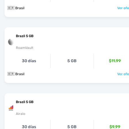
🇧🇷 Brasil
Ver ofe
Brazil 5 GB
RoamVault
30 días
5 GB
$11.99
🇧🇷 Brasil
Ver ofe
Brazil 5 GB
Airalo
30 días
5 GB
$9.99