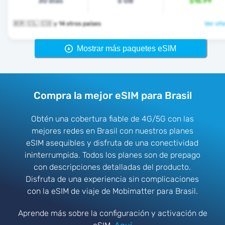
30 días
5 GB
$16.99
🇧🇷 🇨🇱 🇨🇴 y 14 otros países
Ver ofe
Mostrar más paquetes eSIM
Compra la mejor eSIM para Brasil
Obtén una cobertura fiable de 4G/5G con las
mejores redes en Brasil con nuestros planes
eSIM asequibles y disfruta de una conectividad
ininterrumpida. Todos los planes son de prepago
con descripciones detalladas del producto.
Disfruta de una experiencia sin complicaciones
con la eSIM de viaje de Mobimatter para Brasil.
Aprende más sobre la configuración y activación de