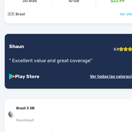
30 días
10 GB
$22.99
🇧🇷 Brasil
Ver ofe
Shaun
5.0
"
Excellent value and great coverage
"
Play Store
Ver todas las valorac
Brazil 3 GB
RoamVault