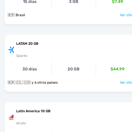
15 días
3 GB
$7.49
🇧🇷 Brasil
Ver ofe
LATAM 20 GB
Sparks
30 días
20 GB
$44.99
🇧🇷 🇨🇱 🇨🇴 y 6 otros países
Ver ofe
Latin America 10 GB
Airalo