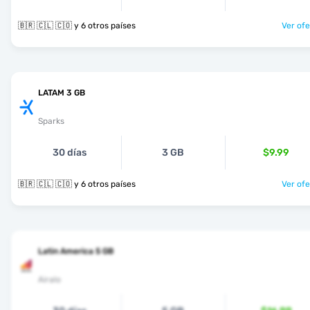
🇧🇷 🇨🇱 🇨🇴 y 6 otros países
Ver ofe
LATAM 3 GB
Sparks
30 días
3 GB
$9.99
🇧🇷 🇨🇱 🇨🇴 y 6 otros países
Ver ofe
Latin America 5 GB
Airalo