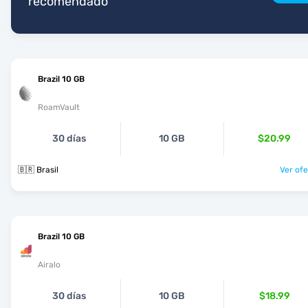
recomendado
Brazil 10 GB
RoamVault
30 días
10 GB
$20.99
🇧🇷 Brasil
Ver ofe
Brazil 10 GB
Airalo
30 días
10 GB
$18.99