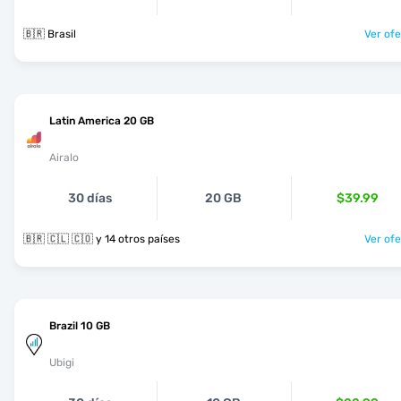
🇧🇷 Brasil
Ver ofe
Latin America 20 GB
Airalo
30 días
20 GB
$39.99
🇧🇷 🇨🇱 🇨🇴 y 14 otros países
Ver ofe
Brazil 10 GB
Ubigi