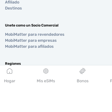
Afiliado
Destinos
Unete como un Socio Comercial
MobiMatter para revendedores
MobiMatter para empresas
MobiMatter para afiliados
Regiones
eSIM para Europa
eSIM para Asia
Hogar
Mis eSIMs
Bonos
P
eSIM para Américas
eSIM para Medio Oriente
eSIM para Oceanía
eSIM para África