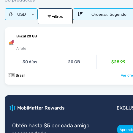
USD
Ordenar:
Sugerido
Filtros
Brazil 20 GB
Airalo
30 días
20 GB
$28.99
🇧🇷 Brasil
Ver ofe
MobiMatter Rewards
EXCLU
Obtén hasta $5 por cada amigo
Aprend