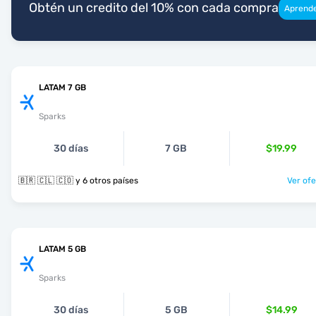
Obtén un credito del 10% con cada compra
Aprend
LATAM 7 GB
Sparks
30 días
7 GB
$19.99
🇧🇷 🇨🇱 🇨🇴 y 6 otros países
Ver ofe
LATAM 5 GB
Sparks
30 días
5 GB
$14.99