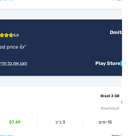
Dmitr
5.0
"
Good price 👍
"
Play Store
הצג את כל הדירוגים
Brazil 3 GB
RoamVault
15 ימים
3 ג״ב
$7.49