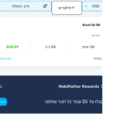
מומלץ
מיון:
USD
פילטרים
Brazil 20 GB
Airalo
$28.99
20 ג״ב
30 ימים
צפה בחבילה >

בלעדי
MobiMatter Rewards
קבלו עד $5 עבור כל חבר שת
>
מידע נוסף