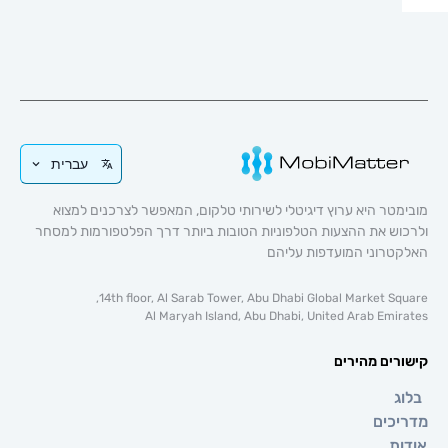
עברית
טר היא ערוץ דיגיטלי לשירותי טלקום, המאפשר לצרכנים למצוא
וש את ההצעות הטלפוניות הטובות ביותר דרך הפלטפורמות למסחר
טרוני המועדפות עליהם
14th floor, Al Sarab Tower, Abu Dhabi Global Market Sq
Al Maryah Island, Abu Dhabi, United Arab Emi
רים מהירים
ג
כים
ת