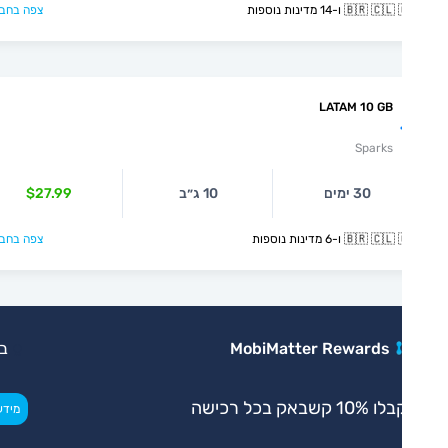
🇧🇷  ו-14 מדינות נוספות
צפה בחבילה >
LATAM 10 GB
Sparks
30 ימים
10 ג״ב
$27.99
🇧🇷  ו-6 מדינות נוספות
צפה בחבילה >
MobiMatter Rewards
בלעדי
 10% קשבאק בכל רכישה
>
מידע נוסף