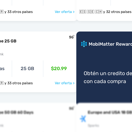
🇪🇸 🇸🇪 🇹🇷 y 33 otros países
Ver oferta >
🇪🇸 🇸🇪 🇨🇭 y 32 otros países
pe 25 GB
MobiMatter Rewar
nk
as
25 GB
$20.99
Obtén un credito de
con cada compra
🇪🇸 🇸🇪 🇹🇷 y 33 otros países
Ver oferta >
pe 50 GB 60 Days
Europe and USA 18 G
nk
Sparks