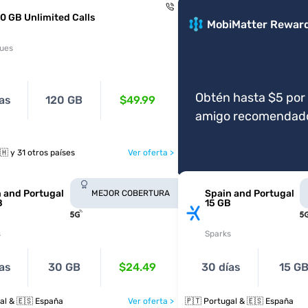
0 GB Unlimited Calls
MobiMatter Rewar
ues
Obtén hasta $5 por
as
120 GB
$49.99
amigo recomendad
🇪🇸 🇸🇪 🇨🇭 y 31 otros países
Ver oferta >
 and Portugal
Spain and Portugal
MEJOR COBERTURA
B
15 GB
s
Sparks
as
30 GB
$24.49
30 días
15 G
al & 🇪🇸 España
Ver oferta >
🇵🇹 Portugal & 🇪🇸 España