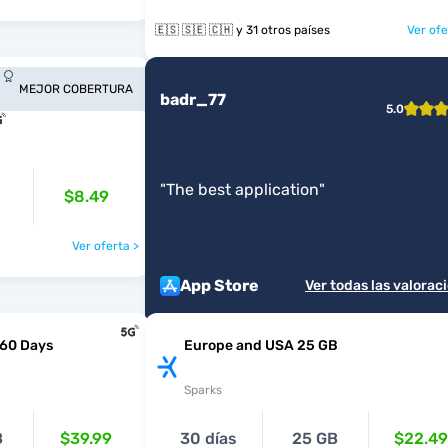
🇪🇸 🇸🇪 🇨🇭 y 31 otros países
Ver ofe
MEJOR COBERTURA
badr_77
5.0
"
The best application
"
$8.49
Ver oferta >
App Store
Ver todas las valorac
 60 Days
Europe and USA 25 GB
Sparks
B
$39.99
30 días
25 GB
$22.49