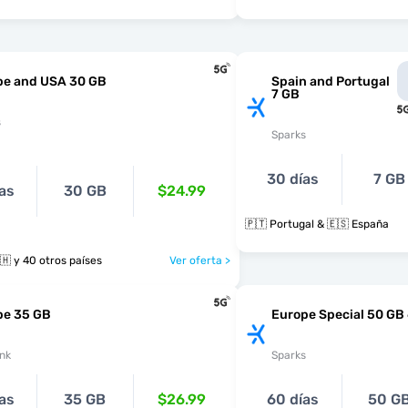
pe and USA 30 GB
Spain and Portugal
7 GB
s
Sparks
30 días
7 GB
as
30 GB
$24.99
🇵🇹 Portugal & 🇪🇸 España
🇪🇸 🇸🇪 🇨🇭 y 40 otros países
Ver oferta >
pe 35 GB
Europe Special 50 GB
nk
Sparks
as
35 GB
$26.99
60 días
50 G