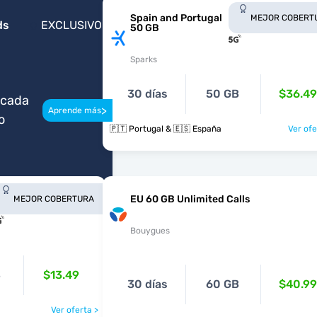
Spain and Portugal
MEJOR COBERT
ds
EXCLUSIVO
50 GB
Sparks
30 días
50 GB
$36.49
 cada
>
Aprende más
o
🇵🇹 Portugal & 🇪🇸 España
Ver ofe
EU 60 GB Unlimited Calls
MEJOR COBERTURA
Bouygues
B
$13.49
30 días
60 GB
$40.99
Ver oferta >