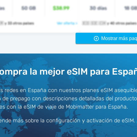
as
50 GB
$38.99
30 días
18 G
🇪🇸 🇸🇪 🇹🇷 y 33 otros países
Ver oferta >
🇪🇸 🇸🇪 🇨🇭 y 40 otros países
Mostrar más pa
ompra la mejor eSIM para Espa
es redes en España con nuestros planes eSIM asequible
n de prepago con descripciones detalladas del producto
es con la eSIM de viaje de Mobimatter para España.
ende más sobre la configuración y activación de eSIM.