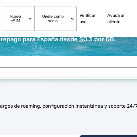
Verificar
Ayuda al
Nueva
Únete como
eSIM
socio
uso
cliente
prepago para España desde $0.3 por GB.
argos de roaming, configuración instantánea y soporte 24/7