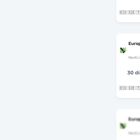
Euro
NextLi
30 dí
Euro
NextLi