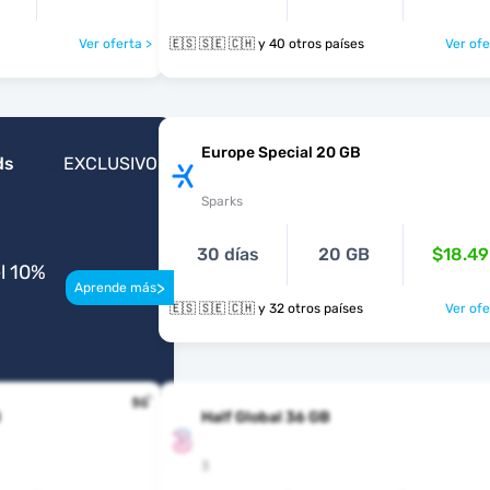
Ver oferta >
🇪🇸 🇸🇪 🇨🇭 y 40 otros países
Ver ofe
Europe Special 20 GB
ds
EXCLUSIVO
Sparks
30 días
20 GB
$18.49
l 10%
>
Aprende más
🇪🇸 🇸🇪 🇨🇭 y 32 otros países
Ver ofe
B
Half Global 36 GB
3