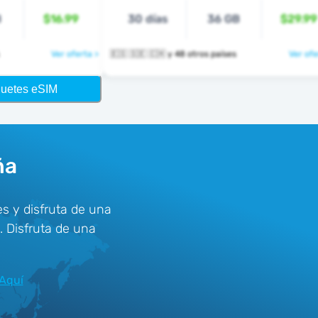
B
$16.99
30 días
36 GB
$29.99
Ver oferta >
🇪🇸 🇸🇪 🇨🇭 y 48 otros países
Ver ofe
quetes eSIM
ña
s y disfruta de una
. Disfruta de una
Aquí