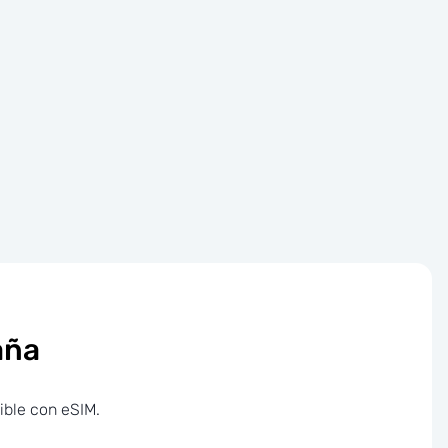
aña
ible con eSIM.