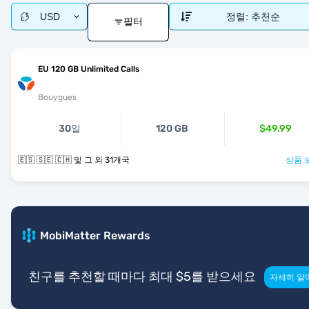
USD
정렬:
추천순
필터
EU 120 GB Unlimited Calls
Bouygues
30일
120 GB
$49.99
🇪🇸 🇸🇪 🇨🇭 및 그 외 31개국
상품 
MobiMatter Rewards
친구를 추천할 때마다 최대 $5를 받으세요
자세히 알