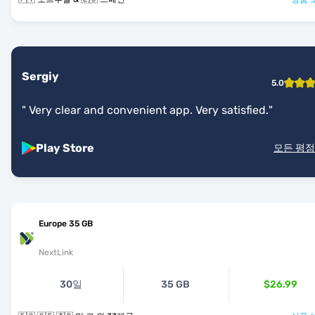
Sergiy
5.0
"
Very clear and convenient app. Very satisfied.
"
Play Store
모든 평점
Europe 35 GB
NextLink
30일
35 GB
$26.99