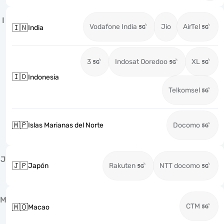
I
Vodafone India
Jio
AirTel
🇮🇳
India
3
Indosat Ooredoo
XL
🇮🇩
Indonesia
Telkomsel
🇲🇵
Islas Marianas del Norte
Docomo
J
🇯🇵
Japón
Rakuten
NTT docomo
M
CTM
🇲🇴
Macao