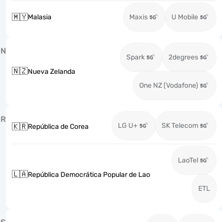
🇲🇾
Malasia
Maxis
U Mobile
N
Spark
2degrees
🇳🇿
Nueva Zelanda
One NZ (Vodafone)
R
LG U+
SK Telecom
🇰🇷
República de Corea
LaoTel
🇱🇦
República Democrática Popular de Lao
ETL