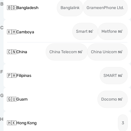
B
🇧🇩
Bangladesh
Banglalink
GrameenPhone Ltd.
C
Smart
Metfone
🇰🇭
Camboya
🇨🇳
China
China Telecom
China Unicom
F
🇵🇭
Filipinas
SMART
G
🇬🇺
Guam
Docomo
H
🇭🇰
Hong Kong
3