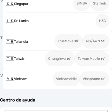
S
SIMBA
Starhub
🇸🇬
Singapur
🇱🇰
Sri Lanka
H3G
T
TrueMove
AIS/AWN
🇹🇭
Tailandia
🇹🇼
Taiwán
Chunghwa
Taiwan Mobile
V
🇻🇳
Vietnam
Vietnamobile
Vinaphone
Centro de ayuda