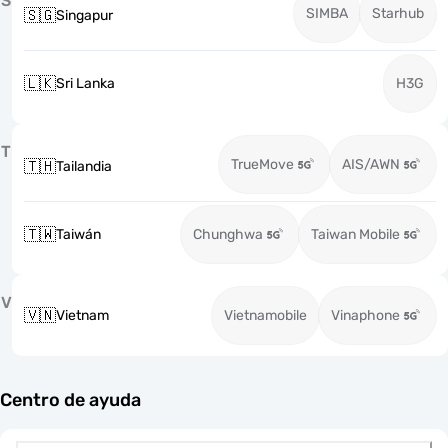
S
SIMBA
Starhub
🇸🇬
Singapur
🇱🇰
Sri Lanka
H3G
T
TrueMove
AIS/AWN
🇹🇭
Tailandia
🇹🇼
Taiwán
Chunghwa
Taiwan Mobile
V
🇻🇳
Vietnam
Vietnamobile
Vinaphone
Centro de ayuda