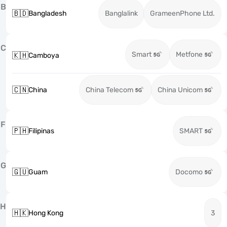
B
🇧🇩
Bangladesh
Banglalink
GrameenPhone Ltd.
C
Smart
Metfone
🇰🇭
Camboya
🇨🇳
China
China Telecom
China Unicom
F
🇵🇭
Filipinas
SMART
G
🇬🇺
Guam
Docomo
H
🇭🇰
Hong Kong
3