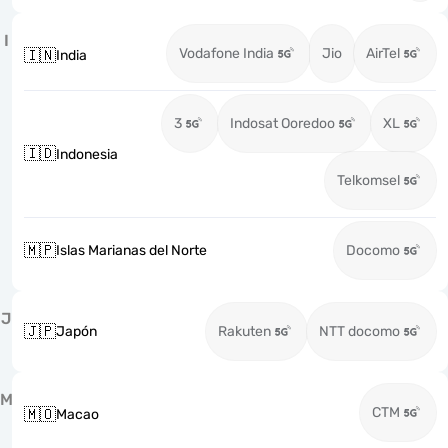
I
Vodafone India
Jio
AirTel
🇮🇳
India
3
Indosat Ooredoo
XL
🇮🇩
Indonesia
Telkomsel
🇲🇵
Islas Marianas del Norte
Docomo
J
🇯🇵
Japón
Rakuten
NTT docomo
M
CTM
🇲🇴
Macao