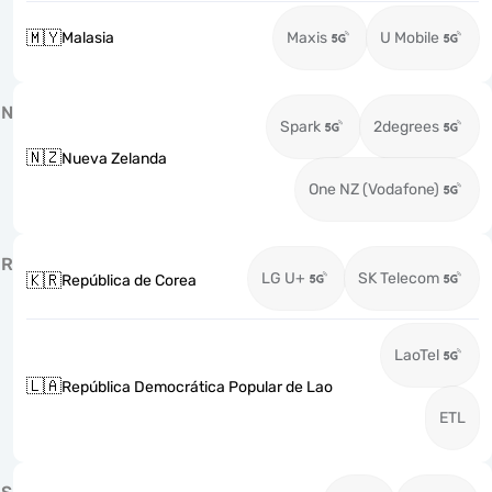
🇲🇾
Malasia
Maxis
U Mobile
N
Spark
2degrees
🇳🇿
Nueva Zelanda
One NZ (Vodafone)
R
LG U+
SK Telecom
🇰🇷
República de Corea
LaoTel
🇱🇦
República Democrática Popular de Lao
ETL