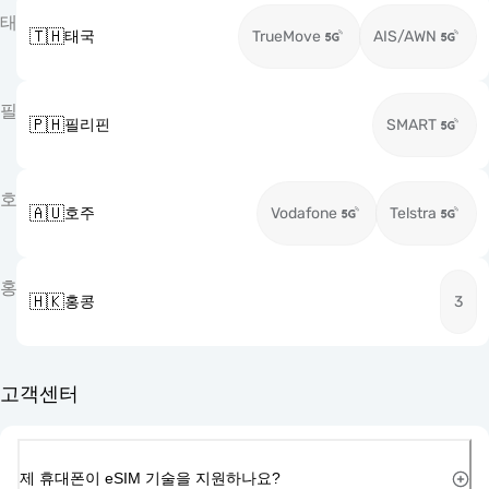
태
🇹🇭
태국
TrueMove
AIS/AWN
필
🇵🇭
필리핀
SMART
호
🇦🇺
호주
Vodafone
Telstra
홍
🇭🇰
홍콩
3
고객센터
제 휴대폰이 eSIM 기술을 지원하나요?