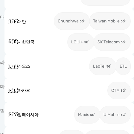
대
Chunghwa
Taiwan Mobile
🇹🇼
대만
🇰🇷
대한민국
LG U+
SK Telecom
라
🇱🇦
라오스
LaoTel
ETL
마
🇲🇴
마카오
CTM
말
🇲🇾
말레이시아
Maxis
U Mobile