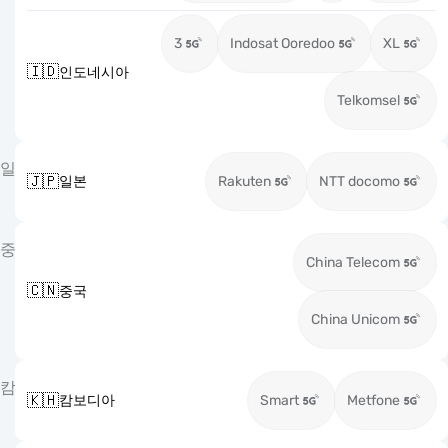
3
Indosat Ooredoo
XL
🇮🇩
인도네시아
Telkomsel
일
🇯🇵
일본
Rakuten
NTT docomo
중
China Telecom
🇨🇳
중국
China Unicom
캄
🇰🇭
캄보디아
Smart
Metfone