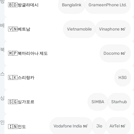
방
🇧🇩
방글라데시
Banglalink
GrameenPhone Ltd.
베
🇻🇳
베트남
Vietnamobile
Vinaphone
북
🇲🇵
북마리아나 제도
Docomo
스
🇱🇰
스리랑카
H3G
싱
🇸🇬
싱가포르
SIMBA
Starhub
인
Vodafone India
Jio
AirTel
🇮🇳
인도