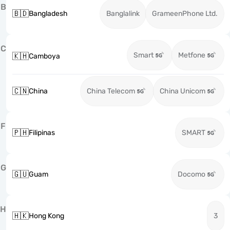
B
🇧🇩
Bangladesh
Banglalink
GrameenPhone Ltd.
C
Smart
Metfone
🇰🇭
Camboya
🇨🇳
China
China Telecom
China Unicom
F
🇵🇭
Filipinas
SMART
G
🇬🇺
Guam
Docomo
H
🇭🇰
Hong Kong
3