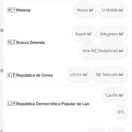
🇲🇾
Malasia
Maxis
U Mobile
N
Spark
2degrees
🇳🇿
Nueva Zelanda
One NZ (Vodafone)
R
LG U+
SK Telecom
🇰🇷
República de Corea
LaoTel
🇱🇦
República Democrática Popular de Lao
ETL