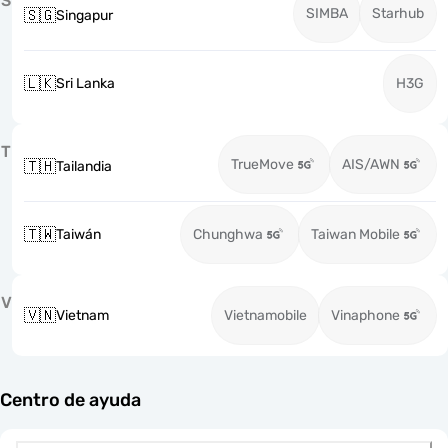
S
SIMBA
Starhub
🇸🇬
Singapur
🇱🇰
Sri Lanka
H3G
T
TrueMove
AIS/AWN
🇹🇭
Tailandia
🇹🇼
Taiwán
Chunghwa
Taiwan Mobile
V
🇻🇳
Vietnam
Vietnamobile
Vinaphone
Centro de ayuda