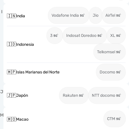
I
Vodafone India
Jio
AirTel
🇮🇳
India
3
Indosat Ooredoo
XL
🇮🇩
Indonesia
Telkomsel
🇲🇵
Islas Marianas del Norte
Docomo
J
🇯🇵
Japón
Rakuten
NTT docomo
M
CTM
🇲🇴
Macao