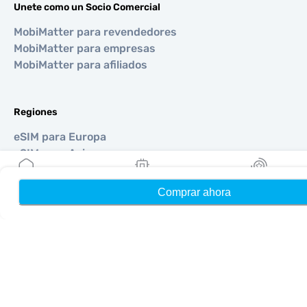
Unete como un Socio Comercial
MobiMatter para revendedores
MobiMatter para empresas
MobiMatter para afiliados
Regiones
eSIM para Europa
eSIM para Asia
eSIM para Américas
eSIM para Medio Oriente
Comprar ahora
Hogar
Mis eSIMs
Bonos
eSIM para Oceanía
eSIM para África
Países
eSIM para Estados Unidos