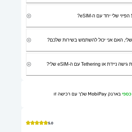
Tetherin עם ה-eSIM שלי?
בארנק MobiPay שלך עם רכישה זו
5.0