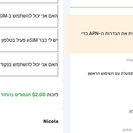
האם אני יכול להשתמש ב-SIM הפיזי שלי יחד עם ה-eSIM?
משתמשי טלפונים של אנדרואיד חייבים להתאים ידנית את הגדרות ה-APN כדי 
יש לי כבר eSIM פעיל בטלפון שלי, האם אני יכול להשתמש בשירות שלכם?
עלה
האם אני יכול להשתמש בנקודת גישה ניידת או g
ופעלת עם השימוש הראשון
לִזכּוֹת
$2.00 תגמולים בהחזר כספי
ה
Nicola
שימוש