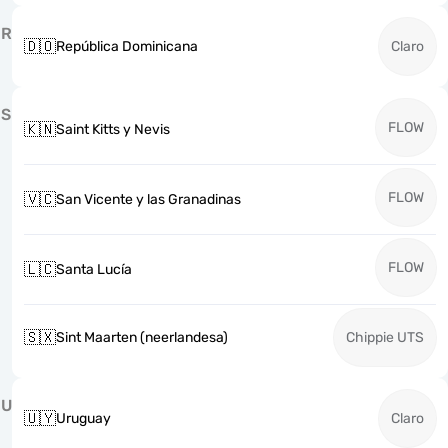
R
🇩🇴
República Dominicana
Claro
S
FLOW
🇰🇳
Saint Kitts y Nevis
FLOW
🇻🇨
San Vicente y las Granadinas
FLOW
🇱🇨
Santa Lucía
🇸🇽
Sint Maarten (neerlandesa)
Chippie UTS
U
🇺🇾
Uruguay
Claro