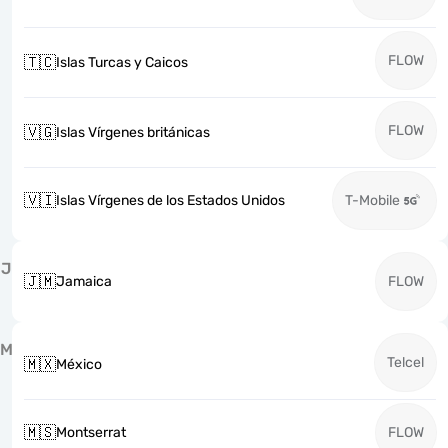
FLOW
🇹🇨
Islas Turcas y Caicos
FLOW
🇻🇬
Islas Vírgenes británicas
🇻🇮
Islas Vírgenes de los Estados Unidos
T-Mobile
J
🇯🇲
Jamaica
FLOW
M
Telcel
🇲🇽
México
🇲🇸
Montserrat
FLOW