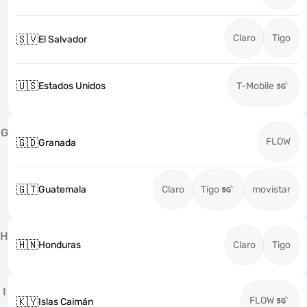
Claro
Tigo
🇸🇻
El Salvador
🇺🇸
Estados Unidos
T-Mobile
G
FLOW
🇬🇩
Granada
🇬🇹
Guatemala
Claro
Tigo
movistar
H
🇭🇳
Honduras
Claro
Tigo
I
FLOW
🇰🇾
Islas Caimán