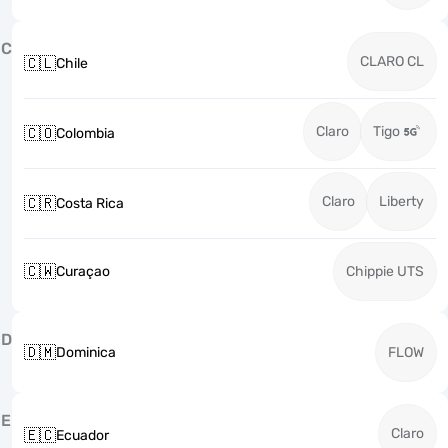
C
CLARO CL
🇨🇱
Chile
Claro
Tigo
🇨🇴
Colombia
Claro
Liberty
🇨🇷
Costa Rica
🇨🇼
Curaçao
Chippie UTS
D
🇩🇲
Dominica
FLOW
E
Claro
🇪🇨
Ecuador