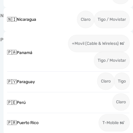
N
🇳🇮
Nicaragua
Claro
Tigo / Movistar
P
+Movil (Cable & Wireless)
🇵🇦
Panamá
Tigo / Movistar
Claro
Tigo
🇵🇾
Paraguay
Claro
🇵🇪
Perú
🇵🇷
Puerto Rico
T-Mobile