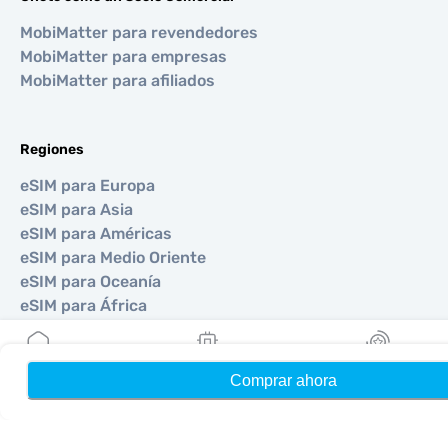
MobiMatter para revendedores
MobiMatter para empresas
MobiMatter para afiliados
Regiones
eSIM para Europa
eSIM para Asia
eSIM para Américas
eSIM para Medio Oriente
eSIM para Oceanía
eSIM para África
Países
Comprar ahora
Hogar
Mis eSIMs
Bonos
eSIM para Estados Unidos
eSIM para Japón