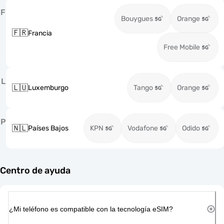
F
Bouygues
Orange
🇫🇷
Francia
Free Mobile
L
🇱🇺
Luxemburgo
Tango
Orange
P
🇳🇱
Países Bajos
KPN
Vodafone
Odido
Centro de ayuda
¿Mi teléfono es compatible con la tecnología eSIM?