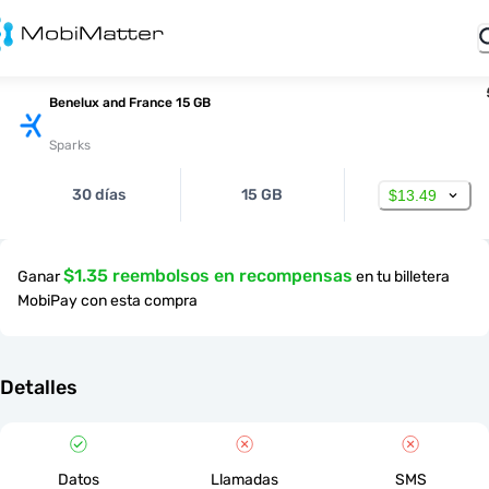
Benelux and France 15 GB
Sparks
30 días
15 GB
$13.49
$1.35 reembolsos en recompensas
Ganar
en tu billetera
MobiPay con esta compra
Detalles
Datos
Llamadas
SMS