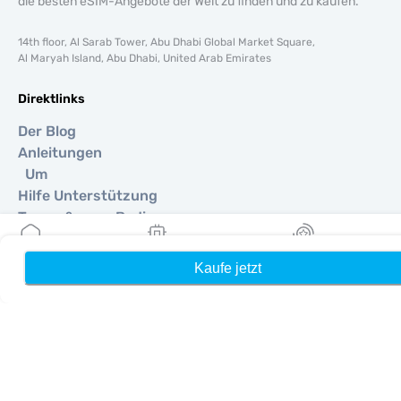
die besten eSIM-Angebote der Welt zu finden und zu kaufen.
14th floor, Al Sarab Tower, Abu Dhabi Global Market Square,
Al Maryah Island, Abu Dhabi, United Arab Emirates
Direktlinks
Der Blog
Anleitungen
Um
Hilfe Unterstützung
Terms & amp; Bedingungen
Datenschutzrichtlinie
Lieferung, Rückerstattungsrichtlinie
Kaufe jetzt
Heim
Meine eSIMs
Belohnung
Seitenverzeichnis
Affiliate
Reiseziele
Ein Partner werden